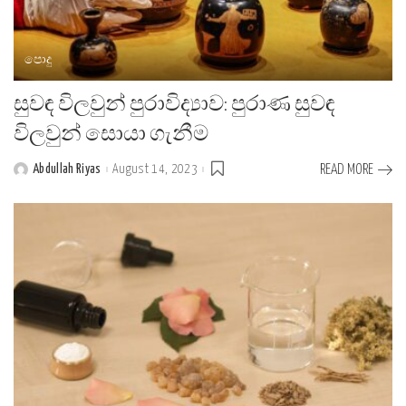
පොදු
සුවඳ විලවුන් පුරාවිද්‍යාව: පුරාණ සුවඳ
විලවුන් සොයා ගැනීම
Abdullah Riyas
August 14, 2023
READ MORE
Posted
by