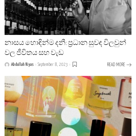
පොදු
නාසය හොඳින්ම දනී: ප්‍රධාන සුවඳ විලවුන්
වල ජීවිතය සහ වැඩ
Abdullah Riyas
September 8, 2023
READ MORE
Posted
by