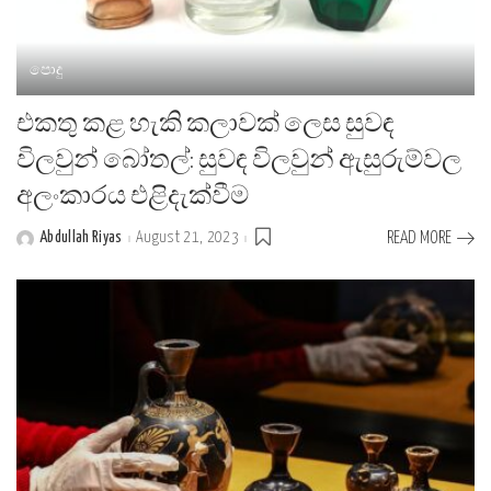
පොදු
එකතු කළ හැකි කලාවක් ලෙස සුවඳ
විලවුන් බෝතල්: සුවඳ විලවුන් ඇසුරුම්වල
අලංකාරය එළිදැක්වීම
Abdullah Riyas
August 21, 2023
READ MORE
Posted
by