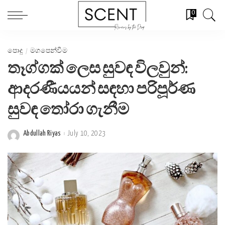
0
පොදු
මගපෙන්වීම
තෑග්ගක් ලෙස සුවඳ විලවුන්:
ආදරණීයයන් සඳහා පරිපූර්ණ
සුවඳ තෝරා ගැනීම
Abdullah Riyas
July 10, 2023
Posted
by