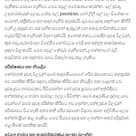
පැතිකඩ සොයා ගැනීමට මෙම පවුල් ගවේෂණය කරන්න. මල් සුවඳ,
උදාහරණයක් ලෙස, රෝස මල්, jasmine, හෝ ලිලී මල් වල විශේෂාංග
සටහන්, ස්ත්‍රීත්වය සහ ආදර හැඟීම් අවුස්සයි. දැවමය සුවඳ සඳුන් සහ කිහිරි
වැනි උණුසුම් හා පස් සහිත සටහන් ඇතුළත් වන අතර, නවීනත්වය සහ
ගැඹුර පිළිබඳ හැඟීමක් විදහා දක්වයි. අනෙක් අතට, පෙරදිග සුවඳ විලවුන්,
කුළු බඩු, ඇම්බර් සහ විදේශීය නෝට්ටු සංවේදි සහ අද්භූත ආකර්ෂණය
සඳහා මිශ්‍ර කරයි. මෙම පවුල් තේරුම් ගැනීමෙන්, ලබන්නාගේ රුචි
අරුචිකම් මත පදනම්ව ඔබට විකල්ප අඩු කළ හැකිය.
පරීක්ෂණය සහ නියැදිය
තෝරාගත් සුවඳ විලවුන් ඔබේ ආදරණීයයාගේ ශරීර රසායනයට අනුපූරක
බව සහතික කිරීම සඳහා, පරීක්ෂා කිරීම සහ නියැදීම ඉතා වැදගත් වේ.
සුවඳ ද්‍රව්‍ය ගබඩාවකට පිවිසෙන්න හෝ සුවඳ ප්‍රථමයෙන් අත්විඳීමට
අන්තර්ජාලය හරහා සාම්පල ඉල්ලා සිටින්න. ඔබේ ආදරණීය පුද්ගලයාට
ඔවුන්ගේ සමේ සුවඳ පරීක්ෂා කිරීමට ඉඩ දෙන්න, මන්ද සුවඳ විලවුන්
පරිණාමය විය හැකි අතර තනි ශරීර රසායන විද්‍යාව සමඟ අද්විතීය ලෙස
අන්තර් ක්‍රියා කළ හැකිය. මෙම පියවර සුවඳ සහ ලබන්නා අතර පරිපූර්ණ
ගැලපීමක් සහතික කරයි.
වෙළඳ නාමය සහ ඇසුරුම්කරණය සලකා බලන්න