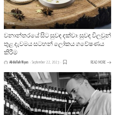
පොදු
වනාන්තරයේ සිට සුවඳ දක්වා: සුවඳ විලවුන්
තුළ දැවමය සටහන් ලෝකය ගවේෂණය
කිරීම
Abdullah Riyas
September 22, 2023
READ MORE
Posted
by