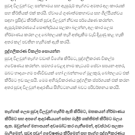
සුවඳ විලවුන් වල සන්නාමය සහ ඇසුරුම් තෑග්ගට අමතර අලංකාරයක්
සහ කීර්තියක් එක් කරයි. ඒවායේ ගුණාත්මකභාවය සහ ශිල්පීයත්වය
සඳහා ප්‍රසිද්ධ කීර්තිමත් සුවඳ විලවුන් නිවාස පර්යේෂණ කරන්න.
ඇසුරුම්කරණයේ සෞන්දර්යය සලකා බලන්න, අලංකාර ලෙස
නිර්මාණය කරන ලද බෝතලයක් තෑගි අත්දැකීම වැඩි දියුණු කළ හැකි
අතර කල් පවතින හැඟීමක් ඇති කරයි.
පුද්ගලීකරණ විකල්ප සොයන්න
සුවඳ විලවුන් තෑග්ග වඩාත් විශේෂ කිරීමට, පුද්ගලීකරණ විකල්ප
ගවේෂණය කරන්න. සමහර වෙළඳ නාම කැටයම් සේවා සපයන අතර,
ඔබට හෘදයාංගම පණිවිඩයක් හෝ ලබන්නාගේ මුලකුරු බෝතලයට එක්
කිරීමට ඉඩ සලසයි. මෙම අභිරුචිකරණය පුද්ගලික ස්පර්ශයක් එක් කරන
අතර සුවඳ විලවුන් ආදරණීය සිහිවටනයක් බවට පරිවර්තනය කරයි.
තෑග්ගක් ලෙස සුවඳ විලවුන් හැඟීම් ඇති කිරීමට, මතකයන් නිර්මාණය
කිරීමට සහ අපගේ ආදරණීයයන් සමඟ බැඳීම් ශක්තිමත් කිරීමට බලය
ඇත. ඔවුන්ගේ මනාපයන් අවබෝධ කර ගැනීමෙන්, අවස්ථාව සලකා
බැලීමෙන්, සුවඳ පවුල් ගවේෂණය කිරීමෙන් සහ තෑග්ග පුද්ගලීකරණය