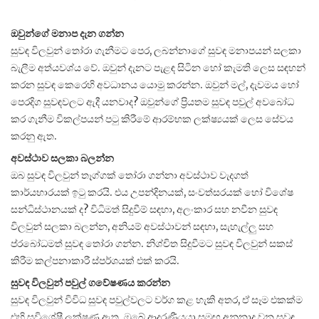
ඔවුන්ගේ මනාප දැන ගන්න
සුවඳ විලවුන් තෝරා ගැනීමට පෙර, ලබන්නාගේ සුවඳ මනාපයන් සලකා
බැලීම අත්යවශ්ය වේ. ඔවුන් දැනට පැළඳ සිටින හෝ කැමති ලෙස සඳහන්
කරන සුවඳ කෙරෙහි අවධානය යොමු කරන්න. ඔවුන් මල්, දැවමය හෝ
පෙරදිග සුවඳවලට ඇදී යනවාද? ඔවුන්ගේ ප්‍රියතම සුවඳ පවුල් අවබෝධ
කර ගැනීම විකල්පයන් පටු කිරීමේ ආරම්භක ලක්ෂ්‍යයක් ලෙස සේවය
කරනු ඇත.
අවස්ථාව සලකා බලන්න
ඔබ සුවඳ විලවුන් තෑග්ගක් තෝරා ගන්නා අවස්ථාව වැදගත්
කාර්යභාරයක් ඉටු කරයි. එය උපන්දිනයක්, සංවත්සරයක් හෝ විශේෂ
සන්ධිස්ථානයක් ද? විධිමත් සිදුවීම් සඳහා, අලංකාර සහ නවීන සුවඳ
විලවුන් සලකා බලන්න, අනියම් අවස්ථාවන් සඳහා, සැහැල්ලු සහ
ප්රබෝධමත් සුවඳ තෝරා ගන්න. නිශ්චිත සිදුවීමට සුවඳ විලවුන් සකස්
කිරීම කල්පනාකාරී ස්පර්ශයක් එක් කරයි.
සුවඳ විලවුන් පවුල් ගවේෂණය කරන්න
සුවඳ විලවුන් විවිධ සුවඳ පවුල්වලට වර්ග කළ හැකි අතර, ඒ සෑම එකක්ම
එහි සුවිශේෂී ලක්ෂණ ඇත. ඔබේ ආදරණීයයා සමඟ අනුනාද වන සුවඳ