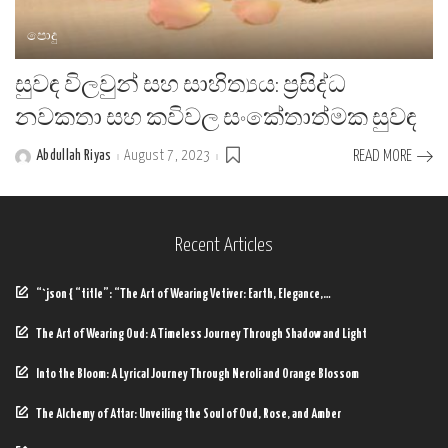
පොදු
සුවඳ විලවුන් සහ සාහිත්‍යය: ප්‍රසිද්ධ
නවකතා සහ කවිවල සංකේතාත්මක සුවඳ
Abdullah Riyas
August 7, 2023
READ MORE
Posted
by
Recent Articles
“`json { “title”: “The Art of Wearing Vetiver: Earth, Elegance,…
The Art of Wearing Oud: A Timeless Journey Through Shadow and Light
Into the Bloom: A Lyrical Journey Through Neroli and Orange Blossom
The Alchemy of Attar: Unveiling the Soul of Oud, Rose, and Amber