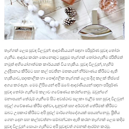
තෑග්ගක් ලෙස සුවඳ විලවුන්: ආදරණීයයන් සඳහා පරිපූර්ණ සුවඳ තෝරා
ගැනීම. ආදරය කරන කෙනෙකුට සුදුසුම තෑග්ගක් තෝරාගැනීම ප්රීතිමත්
නමුත් අභියෝගාත්මක කාර්යයක් විය හැකිය. සුවඳ විලවුන්, හැඟීම්
උද්දීපනය කිරීමට සහ කල් පවතින මතකයන් නිර්මාණය කිරීමට ඇති
හැකියාව, සදාකාලික හා පෞද්ගලික තෑග්ගක් ලෙස දිගු කලක් තිස්සේ
අගය කර ඇත. මෙම ලිපියෙන් අපි ඔබේ ආදරණීයයන් සඳහා පරිපූර්ණ
සුවඳ තෝරා ගැනීමේ කලාව ගවේෂණය කරන්නෙමු. ඔවුන්ගේ
මනාපයන් තේරුම් ගැනීමේ සිට අවස්ථාව සලකා බැලීම සහ සුවඳ විලවුන්
පවුල් ගවේෂණය කිරීම දක්වා, දැනුවත් සහ අර්ථවත් තේරීමක් කිරීමට
ඔබට උපකාර කිරීමට අපි පුළුල් මාර්ගෝපදේශයක් සපයන්නෙමු. ප්‍රීතිය
ගෙන දෙන සහ කල්පවත්නා සම්බන්ධතා ඇති කරන තෑග්ගක් ලෙස කදිම
සුවඳ විලවුන් සොයා ගැනීමට අපි සුවඳවත් ගමනක් ආරම්භ කරමු.