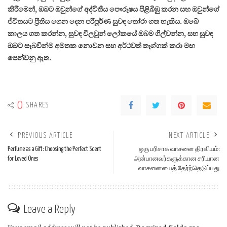
කිරීමෙන්, ඔබට ඔවුන්ගේ අද්විතීය පෞරුෂය පිළිබිඹු කරන සහ ඔවුන්ගේ
ජීවිතයට ප්‍රීතිය ගෙන දෙන පරිපූර්ණ සුවඳ තෝරා ගත හැකිය. ඔබේ
කාලය ගත කරන්න, සුවඳ විලවුන් ලෝකයේ ඔබම ගිල්වන්න, සහ සුවඳ
ඔබට සැබවින්ම අමතක නොවන සහ අර්ථවත් තෑග්ගක් කරා මඟ
පෙන්වනු ඇත.
0
SHARES
PREVIOUS ARTICLE
NEXT ARTICLE
Perfume as a Gift: Choosing the Perfect Scent
ஒரு பரிசாக வாசனை திரவியம்:
for Loved Ones
அன்பானவர்களுக்கான சரியான
வாசனையைத் தேர்ந்தெடுப்பது
Leave a Reply