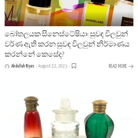
පොදු
බෝතලයක සිනෙස්ටේෂියා: සුවඳ විලවුන්
වර්ණ ඇති කරන සුවඳ විලවුන් නිර්මාණය
කරන්නේ කෙසේද?
Abdullah Riyas
August 22, 2023
READ MORE
Posted
by