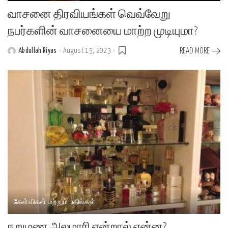
வாசனை திரவியங்கள் வெவ்வேறு
நபர்களின் வாசனையை மாற்ற முடியுமா?
Abdullah Riyas
August 15, 2023
READ MORE
Posted
by
கேள்விகள் மற்றும் பதில்கள்
நறுமண அலமாரி என்றால் என்ன?