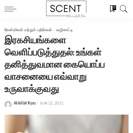
0
கேள்விகள் மற்றும் பதில்கள்
வழிகாட்டி
இரகசியங்களை
வெளிப்படுத்துதல்: உங்கள்
தனித்துவமான கையொப்ப
வாசனையை எவ்வாறு
உருவாக்குவது
Abdullah Riyas
June 15, 2023
Posted
by