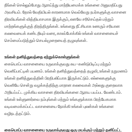
நீங்கள் செல்லும்போது ஆராய்ந்து மாற்றியமைக்க உங்களை அனுமதிப்பது
அவசியம். தோல் வேதியியல் காரணமாக வெவ்வேறு நபர்களுக்கு வாசனை
திரவியங்கள் வித்தியாசமாக இருக்கும், எனவே சரிசெய்தல் மற்றும்
மாற்றங்களுக்குத் திறந்திருங்கள். உங்களது நீட்சியாக உணரும் சரியான
கலவையைக் கண்டறியும் வரை, காலப்போக்கில் உங்கள் வாசனையைச்
செம்மைப்படுத்தும் செயல்முறையைத் தழுவுங்கள்.
உங்கள் தனித்துவத்தை ஏற்றுக்கொள்ளுங்கள்
கையொப்ப வாசனையை உருவாக்குவது சுய-கண்டுபிடிப்பு மற்றும்
வெளிப்பாட்டின் பயணம். உங்கள் தனித்துவத்தைத் தழுவி, உங்கள் நறுமணம்
உங்கள் தனித்துவத்தின் பிரதிபலிப்பாக இருக்கட்டும். எல்லைகளுக்கு
வெளியே சென்று வழக்கத்திற்கு மாறான கலவைகள் அல்லது குறைவாக
அறியப்பட்ட முக்கிய வாசனை திரவியங்களை ஆராய பயப்பட வேண்டாம்.
உங்கள் உள்ளுணர்வை நம்புங்கள் மற்றும் உங்களுக்காக பிரத்யேகமாக
வடிவமைக்கப்பட்ட வாசனையை நோக்கி உங்கள் புலன்கள் உங்களை
வழிநடத்தட்டும்.
கையொப்ப வாசனையை உருவாக்குவது ஒரு மயக்கும் மற்றும் தனிப்பட்ட