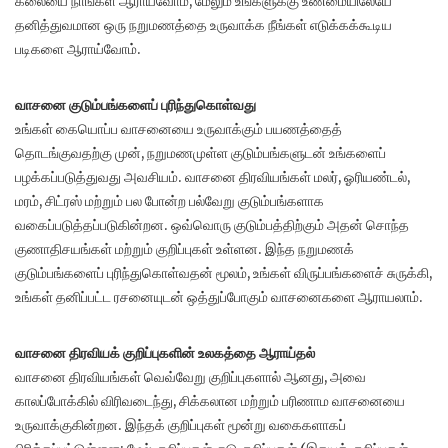
கலையை நாங்கள் ஆராய்வோம், மேலும் உங்களுக்கு உண்மையிலேயே
தனித்துவமான ஒரு நறுமணத்தை உருவாக்க நீங்கள் எடுக்கக்கூடிய
படிகளை ஆராய்வோம்.
வாசனை குடும்பங்களைப் புரிந்துகொள்வது
உங்கள் கையொப்ப வாசனையை உருவாக்கும் பயணத்தைத்
தொடங்குவதற்கு முன், நறுமணமுள்ள குடும்பங்களுடன் உங்களைப்
பழக்கப்படுத்துவது அவசியம். வாசனை திரவியங்கள் மலர், ஓரியண்டல்,
மரம், சிட்ரஸ் மற்றும் பல போன்ற பல்வேறு குடும்பங்களாக
வகைப்படுத்தப்படுகின்றன. ஒவ்வொரு குடும்பத்திற்கும் அதன் சொந்த
குணாதிசயங்கள் மற்றும் குறிப்புகள் உள்ளன. இந்த நறுமணக்
குடும்பங்களைப் புரிந்துகொள்வதன் மூலம், உங்கள் விருப்பங்களைச் சுருக்கி,
உங்கள் தனிப்பட்ட ரசனையுடன் ஒத்துப்போகும் வாசனைகளை ஆராயலாம்.
வாசனை திரவியக் குறிப்புகளின் உலகத்தை ஆராய்தல்
வாசனை திரவியங்கள் வெவ்வேறு குறிப்புகளால் ஆனது, அவை
காலப்போக்கில் விரிவடைந்து, சிக்கலான மற்றும் பரிணாம வாசனையை
உருவாக்குகின்றன. இந்தக் குறிப்புகள் மூன்று வகைகளாகப்