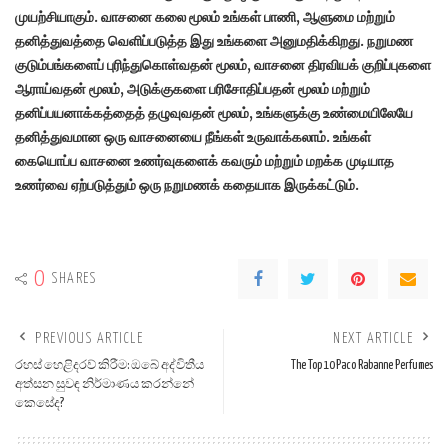
முயற்சியாகும். வாசனை கலை மூலம் உங்கள் பாணி, ஆளுமை மற்றும்
தனித்துவத்தை வெளிப்படுத்த இது உங்களை அனுமதிக்கிறது. நறுமண
குடும்பங்களைப் புரிந்துகொள்வதன் மூலம், வாசனை திரவியக் குறிப்புகளை
ஆராய்வதன் மூலம், அடுக்குகளை பரிசோதிப்பதன் மூலம் மற்றும்
தனிப்பயனாக்கத்தைத் தழுவுவதன் மூலம், உங்களுக்கு உண்மையிலேயே
தனித்துவமான ஒரு வாசனையை நீங்கள் உருவாக்கலாம். உங்கள்
கையொப்ப வாசனை உணர்வுகளைக் கவரும் மற்றும் மறக்க முடியாத
உணர்வை ஏற்படுத்தும் ஒரு நறுமணக் கதையாக இருக்கட்டும்.
0
SHARES
PREVIOUS ARTICLE
NEXT ARTICLE
රහස් හෙළිදරව් කිරීම: ඔබේ අද්විතීය
The Top 10 Paco Rabanne Perfumes
අත්සන සුවඳ නිර්මාණය කරන්නේ
කෙසේද?