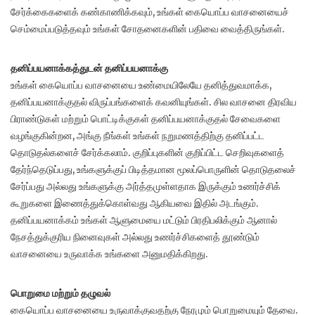
சேர்க்கைகளைக் கண்காணிக்கவும், உங்கள் கையொப்ப வாசனையைச்
செம்மைப்படுத்தவும் உங்கள் சோதனைகளின் பதிவை வைத்திருங்கள்.
தனிப்பயனாக்கத்துடன் தனிப்பயனாக்கு
உங்கள் கையொப்ப வாசனையை உண்மையிலேயே தனித்துவமாக்க,
தனிப்பயனாக்குதல் விருப்பங்களைக் கவனியுங்கள். சில வாசனை திரவிய
பிராண்டுகள் மற்றும் பொட்டிக்குகள் தனிப்பயனாக்குதல் சேவைகளை
வழங்குகின்றன, அங்கு நீங்கள் உங்கள் நறுமணத்திற்கு தனிப்பட்ட
தொடுதல்களைச் சேர்க்கலாம். குறிப்புகளின் குறிப்பிட்ட செறிவுகளைத்
தேர்ந்தெடுப்பது, உங்களுக்குப் பிடித்தமான மூலப்பொருளின் தொடுதலைச்
சேர்ப்பது அல்லது உங்களுக்கு அர்த்தமுள்ளதாக இருக்கும் உணர்ச்சிக்
கூறுகளை இணைத்துக்கொள்வது ஆகியவை இதில் அடங்கும்.
தனிப்பயனாக்கம் உங்கள் ஆளுமையை மட்டும் பிரதிபலிக்கும் ஆனால்
நேசத்துக்குரிய நினைவுகள் அல்லது உணர்ச்சிகளைத் தூண்டும்
வாசனையை உருவாக்க உங்களை அனுமதிக்கிறது.
பொறுமை மற்றும் தழுவல்
கையொப்ப வாசனையை உருவாக்குவதற்கு நேரமும் பொறுமையும் தேவை.