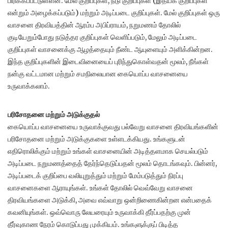
பிரிக்கப்பட்டுள்ளன: மேல் குறிப்புகள், நடு குறிப்புகள் (இதயக் குறிப்புகள்
என்றும் அழைக்கப்படும்) மற்றும் அடிப்படை குறிப்புகள். மேல் குறிப்புகள் ஒரு
வாசனை திரவியத்தின் ஆரம்ப அபிப்ராயம், நறுமணம் தோலில்
குடியேறும்போது நடுத்தர குறிப்புகள் வெளிப்படும், மேலும் அடிப்படை
குறிப்புகள் வாசனைக்கு ஆழத்தையும் நீண்ட ஆயுளையும் அளிக்கின்றன.
இந்த குறிப்புகளின் இடைவினையைப் புரிந்துகொள்வதன் மூலம், நீங்கள்
நன்கு வட்டமான மற்றும் சமநிலையான கையொப்ப வாசனையை
உருவாக்கலாம்.
பரிசோதனை மற்றும் அடுக்குதல்
கையொப்ப வாசனையை உருவாக்குவது பல்வேறு வாசனை திரவியங்களின்
பரிசோதனை மற்றும் அடுக்குகளை உள்ளடக்கியது. உங்களுடன்
எதிரொலிக்கும் மற்றும் உங்கள் வாசனையின் அடித்தளமாக செயல்படும்
அடிப்படை நறுமணத்தைத் தேர்ந்தெடுப்பதன் மூலம் தொடங்கவும். பின்னர்,
அடிப்படைக் குறிப்பை வலியுறுத்தும் மற்றும் மேம்படுத்தும் நிரப்பு
வாசனைகளை ஆராயுங்கள். உங்கள் தோலில் வெவ்வேறு வாசனை
திரவியங்களை அடுக்கி, அவை எவ்வாறு ஒன்றிணைகின்றன என்பதைக்
கவனியுங்கள். ஒவ்வொரு லேயரையும் உருவாக்கி தீர்ப்பதற்கு முன்
தீர்வுகாண நேரம் கொடுப்பது முக்கியம். உங்களுக்குப் பிடித்த