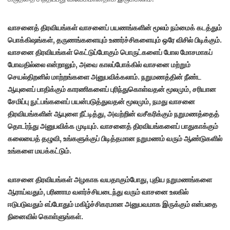
வாசனைத் திரவியங்கள் வாசனைப் பயணங்களின் மூலம் நம்மைக் கடத்தும்
பொக்கிஷங்கள், தருணங்களையும் உணர்ச்சிகளையும் ஒரே விசில் பிடிக்கும்.
வாசனை திரவியங்கள் கெட்டுப்போகும் பொருட்களைப் போல மோசமாகப்
போவதில்லை என்றாலும், அவை காலப்போக்கில் வாசனை மற்றும்
செயல்திறனில் மாற்றங்களை அனுபவிக்கலாம். நறுமணத்தின் நீண்ட
ஆயுளைப் பாதிக்கும் காரணிகளைப் புரிந்துகொள்வதன் மூலமும், சரியான
சேமிப்பு நுட்பங்களைப் பயன்படுத்துவதன் மூலமும், நமது வாசனை
திரவியங்களின் ஆயுளை நீட்டித்து, அவற்றின் வசீகரிக்கும் நறுமணத்தைத்
தொடர்ந்து அனுபவிக்க முடியும். வாசனைத் திரவியங்களைப் பாதுகாக்கும்
கலையைத் தழுவி, உங்களுக்குப் பிடித்தமான நறுமணம் வரும் ஆண்டுகளில்
உங்களை மயக்கட்டும்.
வாசனை திரவியங்கள் அழகாக வயதாகும்போது, ​​புதிய நறுமணங்களை
ஆராய்வதும், பரிணாம வளர்ச்சியடைந்து வரும் வாசனை உலகில்
ஈடுபடுவதும் எப்போதும் மகிழ்ச்சிகரமான அனுபவமாக இருக்கும் என்பதை
நினைவில் கொள்ளுங்கள்.