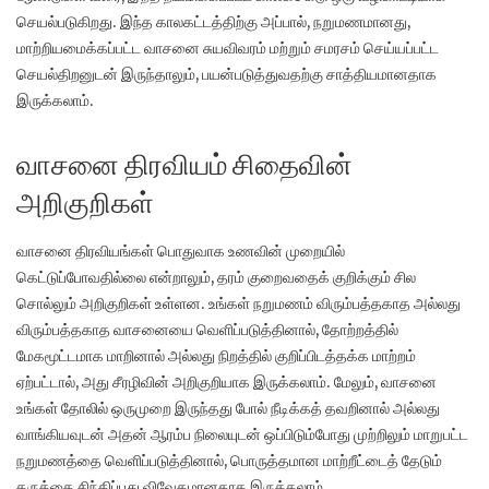
செயல்படுகிறது. இந்த காலகட்டத்திற்கு அப்பால், நறுமணமானது,
மாற்றியமைக்கப்பட்ட வாசனை சுயவிவரம் மற்றும் சமரசம் செய்யப்பட்ட
செயல்திறனுடன் இருந்தாலும், பயன்படுத்துவதற்கு சாத்தியமானதாக
இருக்கலாம்.
வாசனை திரவியம் சிதைவின்
அறிகுறிகள்
வாசனை திரவியங்கள் பொதுவாக உணவின் முறையில்
கெட்டுப்போவதில்லை என்றாலும், தரம் குறைவதைக் குறிக்கும் சில
சொல்லும் அறிகுறிகள் உள்ளன. உங்கள் நறுமணம் விரும்பத்தகாத அல்லது
விரும்பத்தகாத வாசனையை வெளிப்படுத்தினால், தோற்றத்தில்
மேகமூட்டமாக மாறினால் அல்லது நிறத்தில் குறிப்பிடத்தக்க மாற்றம்
ஏற்பட்டால், அது சீரழிவின் அறிகுறியாக இருக்கலாம். மேலும், வாசனை
உங்கள் தோலில் ஒருமுறை இருந்தது போல் நீடிக்கத் தவறினால் அல்லது
வாங்கியவுடன் அதன் ஆரம்ப நிலையுடன் ஒப்பிடும்போது முற்றிலும் மாறுபட்ட
நறுமணத்தை வெளிப்படுத்தினால், பொருத்தமான மாற்றீட்டைத் தேடும்
கருத்தை சிந்திப்பது விவேகமானதாக இருக்கலாம்.