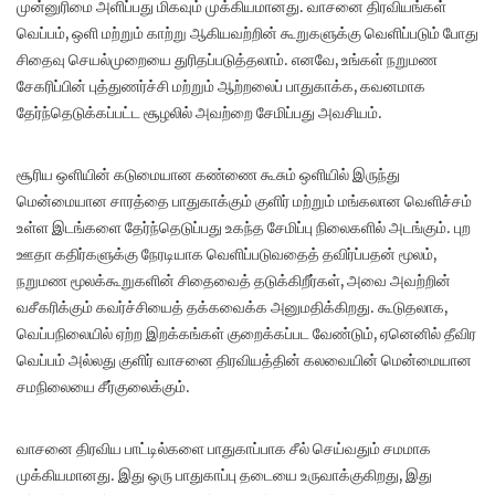
முன்னுரிமை அளிப்பது மிகவும் முக்கியமானது. வாசனை திரவியங்கள்
வெப்பம், ஒளி மற்றும் காற்று ஆகியவற்றின் கூறுகளுக்கு வெளிப்படும் போது
சிதைவு செயல்முறையை துரிதப்படுத்தலாம். எனவே, உங்கள் நறுமண
சேகரிப்பின் புத்துணர்ச்சி மற்றும் ஆற்றலைப் பாதுகாக்க, கவனமாக
தேர்ந்தெடுக்கப்பட்ட சூழலில் அவற்றை சேமிப்பது அவசியம்.
சூரிய ஒளியின் கடுமையான கண்ணை கூசும் ஒளியில் இருந்து
மென்மையான சாரத்தை பாதுகாக்கும் குளிர் மற்றும் மங்கலான வெளிச்சம்
உள்ள இடங்களை தேர்ந்தெடுப்பது உகந்த சேமிப்பு நிலைகளில் அடங்கும். புற
ஊதா கதிர்களுக்கு நேரடியாக வெளிப்படுவதைத் தவிர்ப்பதன் மூலம்,
நறுமண மூலக்கூறுகளின் சிதைவைத் தடுக்கிறீர்கள், அவை அவற்றின்
வசீகரிக்கும் கவர்ச்சியைத் தக்கவைக்க அனுமதிக்கிறது. கூடுதலாக,
வெப்பநிலையில் ஏற்ற இறக்கங்கள் குறைக்கப்பட வேண்டும், ஏனெனில் தீவிர
வெப்பம் அல்லது குளிர் வாசனை திரவியத்தின் கலவையின் மென்மையான
சமநிலையை சீர்குலைக்கும்.
வாசனை திரவிய பாட்டில்களை பாதுகாப்பாக சீல் செய்வதும் சமமாக
முக்கியமானது. இது ஒரு பாதுகாப்பு தடையை உருவாக்குகிறது, இது