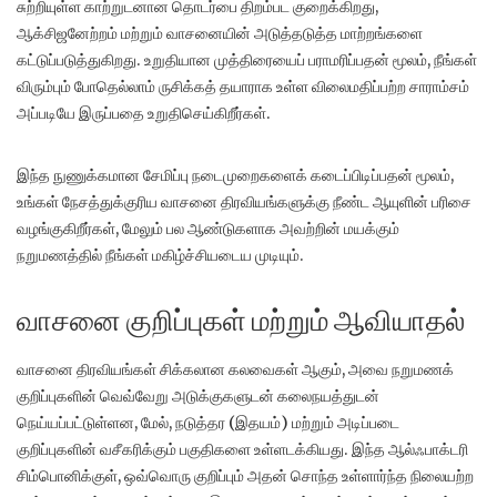
சுற்றியுள்ள காற்றுடனான தொடர்பை திறம்பட குறைக்கிறது,
ஆக்சிஜனேற்றம் மற்றும் வாசனையின் அடுத்தடுத்த மாற்றங்களை
கட்டுப்படுத்துகிறது. உறுதியான முத்திரையைப் பராமரிப்பதன் மூலம், நீங்கள்
விரும்பும் போதெல்லாம் ருசிக்கத் தயாராக உள்ள விலைமதிப்பற்ற சாராம்சம்
அப்படியே இருப்பதை உறுதிசெய்கிறீர்கள்.
இந்த நுணுக்கமான சேமிப்பு நடைமுறைகளைக் கடைப்பிடிப்பதன் மூலம்,
உங்கள் நேசத்துக்குரிய வாசனை திரவியங்களுக்கு நீண்ட ஆயுளின் பரிசை
வழங்குகிறீர்கள், மேலும் பல ஆண்டுகளாக அவற்றின் மயக்கும்
நறுமணத்தில் நீங்கள் மகிழ்ச்சியடைய முடியும்.
வாசனை குறிப்புகள் மற்றும் ஆவியாதல்
வாசனை திரவியங்கள் சிக்கலான கலவைகள் ஆகும், அவை நறுமணக்
குறிப்புகளின் வெவ்வேறு அடுக்குகளுடன் கலைநயத்துடன்
நெய்யப்பட்டுள்ளன, மேல், நடுத்தர (இதயம்) மற்றும் அடிப்படை
குறிப்புகளின் வசீகரிக்கும் பகுதிகளை உள்ளடக்கியது. இந்த ஆல்ஃபாக்டரி
சிம்பொனிக்குள், ஒவ்வொரு குறிப்பும் அதன் சொந்த உள்ளார்ந்த நிலையற்ற