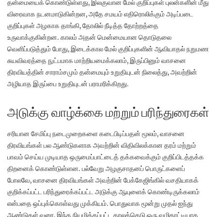
தன்மையைக் கொண்டுள்ளது, இலகுவான மேல் குறிப்புகள் புலன்களின் மீது
விரைவாக நடனமாடுகின்றன, அதே சமயம் எதிரொலிக்கும் அடிப்படை
குறிப்புகள் அழகாக தாங்கி, தோலில் நீடித்த தோற்றத்தை
உருவாக்குகின்றன. காலம் அதன் மென்மையான தொடுதலை
வெளிப்படுத்தும் போது, ​​இடைக்கால மேல் குறிப்புகளின் ஆவியாதல் நறுமண
சுயவிவரத்தை நுட்பமாக மாற்றியமைக்கலாம், இருப்பினும் வாசனை
திரவியத்தின் சாராம்சமும் தன்மையும் உறுதியுடன் நிலைத்து, அவற்றின்
அழியாத இருப்பை உறுதியுடன் பராமரிக்கிறது.
அடுக்கு வாழ்க்கை மற்றும் பரிந்துரைகள்
சரியான சேமிப்பு நடைமுறைகளை கடைபிடிப்பதன் மூலம், வாசனை
திரவியங்கள் பல ஆண்டுகளாக அவற்றின் விதிவிலக்கான தரம் மற்றும்
பாவம் செய்ய முடியாத ஒருமைப்பாட்டைத் தக்கவைக்கும் குறிப்பிடத்தக்க
திறனைக் கொண்டுள்ளன. பல்வேறு அழகுசாதனப் பொருட்களைப்
போலவே, வாசனை திரவியங்கள் அவற்றின் பேக்கேஜிங்கில் வசதியாகக்
குறிக்கப்பட்ட பரிந்துரைக்கப்பட்ட அடுக்கு ஆயுளைக் கொண்டிருக்கலாம்
என்பதை ஒப்புக்கொள்வது முக்கியம். பொதுவாக மூன்று முதல் ஐந்து
ஆண்டுகள் வரை, இந்த நியமிக்கப்பட்ட காலக்கெடு ஒரு வழிகாட்டியாக