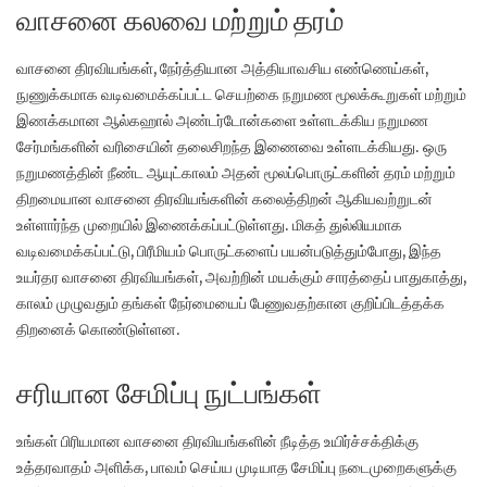
வாசனை கலவை மற்றும் தரம்
வாசனை திரவியங்கள், நேர்த்தியான அத்தியாவசிய எண்ணெய்கள்,
நுணுக்கமாக வடிவமைக்கப்பட்ட செயற்கை நறுமண மூலக்கூறுகள் மற்றும்
இணக்கமான ஆல்கஹால் அண்டர்டோன்களை உள்ளடக்கிய நறுமண
சேர்மங்களின் வரிசையின் தலைசிறந்த இணைவை உள்ளடக்கியது. ஒரு
நறுமணத்தின் நீண்ட ஆயுட்காலம் அதன் மூலப்பொருட்களின் தரம் மற்றும்
திறமையான வாசனை திரவியங்களின் கலைத்திறன் ஆகியவற்றுடன்
உள்ளார்ந்த முறையில் இணைக்கப்பட்டுள்ளது. மிகத் துல்லியமாக
வடிவமைக்கப்பட்டு, பிரீமியம் பொருட்களைப் பயன்படுத்தும்போது, ​​இந்த
உயர்தர வாசனை திரவியங்கள், அவற்றின் மயக்கும் சாரத்தைப் பாதுகாத்து,
காலம் முழுவதும் தங்கள் நேர்மையைப் பேணுவதற்கான குறிப்பிடத்தக்க
திறனைக் கொண்டுள்ளன.
சரியான சேமிப்பு நுட்பங்கள்
உங்கள் பிரியமான வாசனை திரவியங்களின் நீடித்த உயிர்ச்சக்திக்கு
உத்தரவாதம் அளிக்க, பாவம் செய்ய முடியாத சேமிப்பு நடைமுறைகளுக்கு