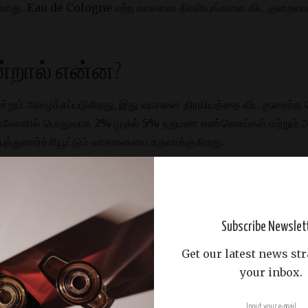
ு. Eau de Cologne மற்ற வாசனை திரவியங்களை விட குறைவான ஆற
றால் என்ன?
்றும் அழைக்கப்படுகிறது, இது வாசனை திரவியத்தை விட குறை
லோனில் பொதுவாக 2% முதல் 5% நறுமண எண்ணெய்கள் மற்றும் அதி
ுத்துணர்ச்சியூட்டும் வாசனையை உருவாக்குகிறது.
ல் பயன்படுத்தப்படுகிறது மற்றும் அதன் சிட்ரஸ் மற்றும் மூலிகை வ
சனை கொண்ட பெண்களுக்கான கொலோன்களும் உள்ளன.
Subscribe Newslet
ொலோன் இடையே முக்கிய வேறுபாடுகள்
Get our latest news str
your inbox.
ிவு:
வாசனை திரவியத்திற்கும் கொலோனுக்கும் உள்ள முக்கிய வேற
ை விட அதிக சதவீத நறுமண எண்ணெய்கள் உள்ளன, இது அதிக சக்தி வ