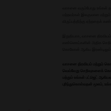
வாசனை வரும்போது உங்கள் தனிப
மற்றவர்கள் இலகுவான மற்றும்
விருப்பத்திற்கு ஏற்றதைக் கண்
இறுதியாக, வாசனை திரவியம் 
எண்ணெய்களின் அதிக செறிவ
கொலோன் ஆகிய இரண்டிலும் மல
வாசனை திரவியம் மற்றும் 
வெவ்வேறு செறிவுகளைக் கொண்ட
மற்றும் உங்கள் பட்ஜெட் ஆ
புரிந்துகொள்வதன் மூலம், உங்