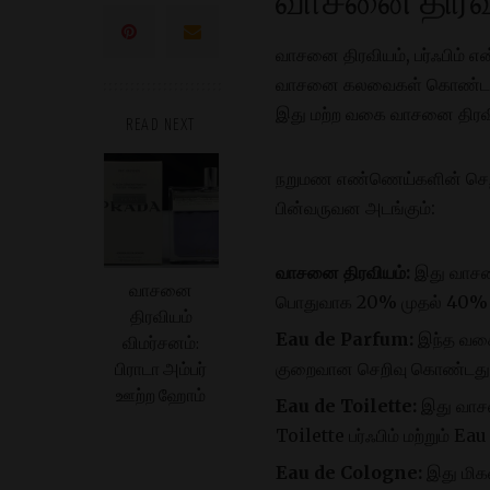
வாசனை திரவி
வாசனை திரவியம், பர்ஃபிம் 
வாசனை கலவைகள் கொண்ட அத
இது மற்ற வகை வாசனை திரவியங
READ NEXT
நறுமண எண்ணெய்களின் செறி
பின்வருவன அடங்கும்:
வாசனை திரவியம்:
இது வாசனை
வாசனை
பொதுவாக 20% முதல் 40% வரை.
திரவியம்
Eau de Parfum:
இந்த வகை
விமர்சனம்:
குறைவான செறிவு கொண்டது. E
பிராடா அம்பர்
ஊற்ற ஹோம்
Eau de Toilette:
இது வாசன
Toilette பர்ஃபிம் மற்றும் E
Eau de Cologne:
இது மிகவ