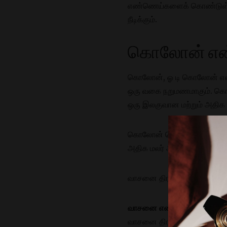
எண்ணெய்களைக் கொண்டுள்ளத
நீடிக்கும்.
கொலோன் என்
கொலோன், ஓ டி கொலோன் என
ஒரு வகை நறுமணமாகும். கொ
ஒரு இலகுவான மற்றும் அதிக ப
கொலோன் பெரும்பாலும் ஆண்களா
அதிக மலர் அல்லது பழ வா
வாசனை திரவியம் மற்றும் க
வாசனை எண்ணெய்களின் செற
வாசனை திரவியத்தில் கொலோன