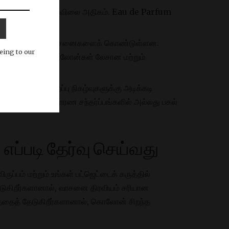
லோன்களை விட விலை அதிகம். Eau de Parfum
அதிகம்.
்கள் வெவ்வேறு வாசனைகளைக் கொண்டுள்ளன.
eing to our
ே நேரத்தில் கொலோன்கள் லேசான மற்றும்
ள் அல்லது சிறப்பு நிகழ்வுகளுக்கு அடிக்கடி
ெரும்பாலும் சாதாரண சந்தர்ப்பங்களில் அல்லது பகல்
்படி தேர்வு செய்வது
ுப்பம் மற்றும் உங்கள் பட்ஜெட்டைக் கருத்தில்
ேடுகிறீர்களானால், வாசனை திரவியம் சரியான
ுமணத்தைத் தேடுகிறீர்களானால், கொலோன் சிறந்த