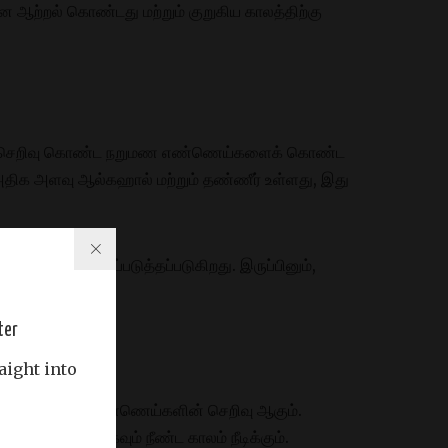
்றல் கொண்டது மற்றும் குறுகிய காலத்திற்கு
ந்த செறிவு கொண்ட நறுமண எண்ணெய்களைக் கொண்ட
க அளவு ஆல்கஹால் மற்றும் தண்ணீர் உள்ளது, இது
ாசனையால் வகைப்படுத்தப்படுகிறது. இருப்பினும்,
ter
aight into
ுபாடு வாசனை எண்ணெய்களின் செறிவு ஆகும்.
ாய்ந்ததாகவும் நீண்ட காலம் நீடிக்கும்.