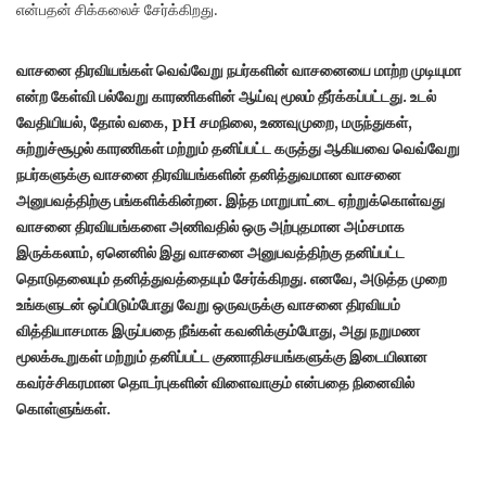
என்பதன் சிக்கலைச் சேர்க்கிறது.
வாசனை திரவியங்கள் வெவ்வேறு நபர்களின் வாசனையை மாற்ற முடியுமா
என்ற கேள்வி பல்வேறு காரணிகளின் ஆய்வு மூலம் தீர்க்கப்பட்டது. உடல்
வேதியியல், தோல் வகை, pH சமநிலை, உணவுமுறை, மருந்துகள்,
சுற்றுச்சூழல் காரணிகள் மற்றும் தனிப்பட்ட கருத்து ஆகியவை வெவ்வேறு
நபர்களுக்கு வாசனை திரவியங்களின் தனித்துவமான வாசனை
அனுபவத்திற்கு பங்களிக்கின்றன. இந்த மாறுபாட்டை ஏற்றுக்கொள்வது
வாசனை திரவியங்களை அணிவதில் ஒரு அற்புதமான அம்சமாக
இருக்கலாம், ஏனெனில் இது வாசனை அனுபவத்திற்கு தனிப்பட்ட
தொடுதலையும் தனித்துவத்தையும் சேர்க்கிறது. எனவே, அடுத்த முறை
உங்களுடன் ஒப்பிடும்போது வேறு ஒருவருக்கு வாசனை திரவியம்
வித்தியாசமாக இருப்பதை நீங்கள் கவனிக்கும்போது, ​​அது நறுமண
மூலக்கூறுகள் மற்றும் தனிப்பட்ட குணாதிசயங்களுக்கு இடையிலான
கவர்ச்சிகரமான தொடர்புகளின் விளைவாகும் என்பதை நினைவில்
கொள்ளுங்கள்.