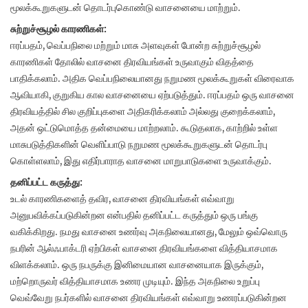
மூலக்கூறுகளுடன் தொடர்புகொண்டு வாசனையை மாற்றும்.
சுற்றுச்சூழல் காரணிகள்:
ஈரப்பதம், வெப்பநிலை மற்றும் மாசு அளவுகள் போன்ற சுற்றுச்சூழல்
காரணிகள் தோலில் வாசனை திரவியங்கள் உருவாகும் விதத்தை
பாதிக்கலாம். அதிக வெப்பநிலையானது நறுமண மூலக்கூறுகள் விரைவாக
ஆவியாகி, குறுகிய கால வாசனையை ஏற்படுத்தும். ஈரப்பதம் ஒரு வாசனை
திரவியத்தில் சில குறிப்புகளை அதிகரிக்கலாம் அல்லது குறைக்கலாம்,
அதன் ஒட்டுமொத்த தன்மையை மாற்றலாம். கூடுதலாக, காற்றில் உள்ள
மாசுபடுத்திகளின் வெளிப்பாடு நறுமண மூலக்கூறுகளுடன் தொடர்பு
கொள்ளலாம், இது எதிர்பாராத வாசனை மாறுபாடுகளை உருவாக்கும்.
தனிப்பட்ட கருத்து:
உடல் காரணிகளைத் தவிர, வாசனை திரவியங்கள் எவ்வாறு
அனுபவிக்கப்படுகின்றன என்பதில் தனிப்பட்ட கருத்தும் ஒரு பங்கு
வகிக்கிறது. நமது வாசனை உணர்வு அகநிலையானது, மேலும் ஒவ்வொரு
நபரின் ஆல்ஃபாக்டரி ஏற்பிகள் வாசனை திரவியங்களை வித்தியாசமாக
விளக்கலாம். ஒரு நபருக்கு இனிமையான வாசனையாக இருக்கும்,
மற்றொருவர் வித்தியாசமாக உணர முடியும். இந்த அகநிலை உறுப்பு
வெவ்வேறு நபர்களில் வாசனை திரவியங்கள் எவ்வாறு உணரப்படுகின்றன