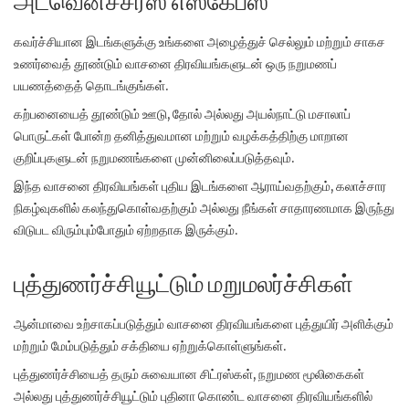
அட்வென்ச்சரஸ் எஸ்கேப்ஸ்
கவர்ச்சியான இடங்களுக்கு உங்களை அழைத்துச் செல்லும் மற்றும் சாகச
உணர்வைத் தூண்டும் வாசனை திரவியங்களுடன் ஒரு நறுமணப்
பயணத்தைத் தொடங்குங்கள்.
கற்பனையைத் தூண்டும் ஊடு, தோல் அல்லது அயல்நாட்டு மசாலாப்
பொருட்கள் போன்ற தனித்துவமான மற்றும் வழக்கத்திற்கு மாறான
குறிப்புகளுடன் நறுமணங்களை முன்னிலைப்படுத்தவும்.
இந்த வாசனை திரவியங்கள் புதிய இடங்களை ஆராய்வதற்கும், கலாச்சார
நிகழ்வுகளில் கலந்துகொள்வதற்கும் அல்லது நீங்கள் சாதாரணமாக இருந்து
விடுபட விரும்பும்போதும் ஏற்றதாக இருக்கும்.
புத்துணர்ச்சியூட்டும் மறுமலர்ச்சிகள்
ஆன்மாவை உற்சாகப்படுத்தும் வாசனை திரவியங்களை புத்துயிர் அளிக்கும்
மற்றும் மேம்படுத்தும் சக்தியை ஏற்றுக்கொள்ளுங்கள்.
புத்துணர்ச்சியைத் தரும் சுவையான சிட்ரஸ்கள், நறுமண மூலிகைகள்
அல்லது புத்துணர்ச்சியூட்டும் புதினா கொண்ட வாசனை திரவியங்களில்