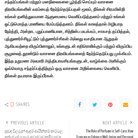
சந்தர்ப்பங்கள் மற்றும் மனநிலைகளை பூர்த்தி செய்யும் வாசனை
திரவியங்களின் வரம்பைத் தேர்ந்தெடுப்பதன் மூலம், நீங்கள் சிரமமின்றி
உங்கள் தனித்துவமான ஆளுமையை வெளிப்படுத்தலாம் மற்றும் உங்கள்
ஒட்டுமொத்த பாணியை மேம்படுத்தலாம். நீங்கள் காலத்தால் அழியாத
நேர்த்தி, அன்றாட புதுப்பாணியான, சிற்றின்ப மயக்கம், சாகசத் தப்பித்தல்,
புத்துணர்ச்சியூட்டும் புத்துணர்ச்சிகள் அல்லது வசதியான ஆறுதல்
ஆகியவற்றை விரும்பினாலும், உங்களுடன் எதிரொலிக்கும் மற்றும் விரும்பிய
சூழலைத் தூண்டும் வாசனை திரவியங்களைத் தேர்ந்தெடுப்பது முக்கியம்.
இந்த நறுமண அலமாரி அத்தியாவசியங்களுடன், வாழ்க்கை அளிக்கும்
ஒவ்வொரு சந்தர்ப்பத்திற்கும் ஒரு வாசனை அறிக்கையை வெளியிட
நீங்கள் தயாராக இருப்பீர்கள்.
0
SHARES
PREVIOUS ARTICLE
NEXT ARTICLE
සුවඳ විලවුන් ඇඳුම් ආයිත්තම් කට්ටල
The Role of Perfume in Self-Care: How
අත්යවශ්ය: සෑම අවස්ථාවකදීම සුවඳ
Fragrances Enhance Well-being and Personal