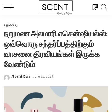
0
வழிகாட்டி
நறுமண அலமாரி எசென்ஷியல்ஸ்:
ஒவ்வொரு சந்தர்ப்பத்திற்கும்
வாசனை திரவியங்கள் இருக்க
வேண்டும்
Abdullah Riyas
June 21, 2023
Posted
by