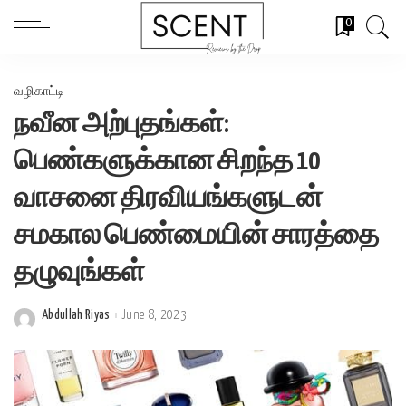
0
வழிகாட்டி
நவீன அற்புதங்கள்:
பெண்களுக்கான சிறந்த 10
வாசனை திரவியங்களுடன்
சமகால பெண்மையின் சாரத்தை
தழுவுங்கள்
Abdullah Riyas
June 8, 2023
Posted
by