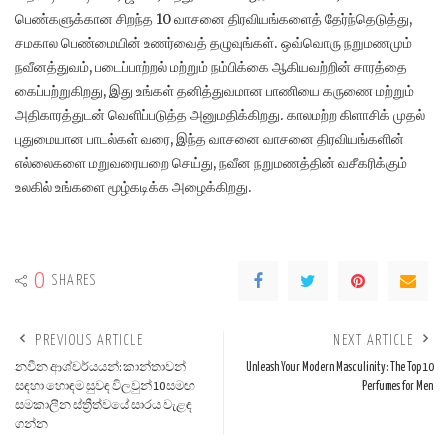
பெண்களுக்கான சிறந்த 10 வாசனை திரவியங்களைத் தேர்ந்தெடுத்து,
சமகால பெண்மையின் உணர்வைத் தழுவுங்கள். ஒவ்வொரு நறுமணமும்
நவீனத்துவம், படைப்பாற்றல் மற்றும் நம்பிக்கை ஆகியவற்றின் சாரத்தை
கைப்பற்றுகிறது, இது உங்கள் தனித்துவமான பாணியை கருணை மற்றும்
அதிகாரத்துடன் வெளிப்படுத்த அனுமதிக்கிறது. காலமற்ற கிளாசிக் முதல்
புதுமையான பாடல்கள் வரை, இந்த வாசனை வாசனை திரவியங்களின்
எல்லைகளை மறுவரையறை செய்து, நவீன நறுமணத்தின் வசீகரிக்கும்
உலகில் உங்களை மூழ்கடிக்க அழைக்கிறது.
0
SHARES
PREVIOUS ARTICLE
NEXT ARTICLE
නවීන ආශ්චර්යයන්: කාන්තාවන්
Unleash Your Modern Masculinity: The Top 10
සඳහා හොඳම සුවඳ විලවුන් 10 සමඟ
Perfumes for Men
සමකාලීන ස්ත්‍රීත්වයේ සාරය වැළඳ
ගන්න