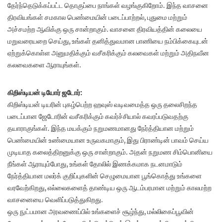
தேர்ந்தெடுக்கப்பட்ட தொகுப்பை நாங்கள் வழங்குகிறோம். இந்த வாசனை
திரவியங்கள் சமகால பெண்மையின் படைப்பாற்றல், புதுமை மற்றும்
அச்சமற்ற ஆவிக்கு ஒரு சான்றாகும். வாசனை திரவியத்தின் கலையை
மறுவரையறை செய்து, உங்கள் தனித்துவமான பாணியை நம்பிக்கையுடன்
ஏற்றுக்கொள்ள அனுமதிக்கும் வசீகரிக்கும் கலவைகள் மற்றும் அதிநவீன
கலவைகளை ஆராயுங்கள்.
கிறிஸ்டியன் டியோர் ஜடோர்:
கிறிஸ்டியன் டியரின் புகழ்பெற்ற ஹவுஸ் வடிவமைத்த ஒரு தலைசிறந்த
படைப்பான ஜேடோரின் வசீகரிக்கும் கவர்ச்சியால் கவரப்படுவதற்கு
தயாராகுங்கள். இந்த மயக்கும் நறுமணமானது நேர்த்தியான மற்றும்
பெண்மையின் உண்மையான உருவகமாகும், இது பிராண்டின் பாவம் செய்ய
முடியாத கலைத்திறனுக்கு ஒரு சான்றாகும். அதன் நறுமண சிம்பொனியை
நீங்கள் ஆராயும்போது, ​​உங்கள் தோலில் இணக்கமாக நடனமாடும்
நேர்த்தியான மலர்க் குறிப்புகளின் செழுமையான பூங்கொத்து உங்களை
வரவேற்கிறது, எல்லைகளைத் தாண்டிய ஒரு ஆடம்பரமான மற்றும் காலமற்ற
வாசனையை வெளிப்படுத்துகிறது.
ஒரு நுட்பமான அரவணைப்பில் உங்களைச் சூழ்ந்து, மல்லிகைப்பூவின்