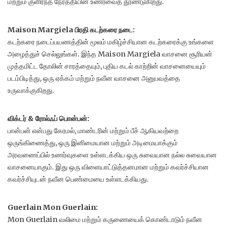
மற்றும் குளிர்ந்த நேர்த்தியின் உணர்வைத் தூண்டுகிறது.
Maison Margiela பிரதி கடற்கரை நடை:
கடற்கரை நடைப்பயணத்தின் மூலம் மகிழ்ச்சியான கடற்கரைக்கு உங்களை
அழைத்துச் செல்லுங்கள். இந்த Maison Margiela வாசனை சூரியன்
முத்தமிட்ட தோலின் சாரத்தையும், புதிய கடல் காற்றின் வாசனையையும்
படம்பிடித்து, ஒரு ஏக்கம் மற்றும் நவீன வாசனை அனுபவத்தை
உருவாக்குகிறது.
விக்டர் & ரோல்ஃப் பொன்பன்:
பான்பன் என்பது கேரமல், மாண்டரின் மற்றும் பீச் ஆகியவற்றை
ஒருங்கிணைத்து, ஒரு இனிமையான மற்றும் அடிமையாக்கும்
அரவணைப்பில் உணர்வுகளை உள்ளடக்கிய ஒரு சுவையான நல்ல சுவையான
வாசனையாகும். இது ஒரு விளையாட்டுத்தனமான மற்றும் கவர்ச்சியான
கவர்ச்சியுடன் நவீன பெண்மையை உள்ளடக்கியது.
Guerlain Mon Guerlain:
Mon Guerlain வலிமை மற்றும் கருணையைக் கொண்டாடும் நவீன