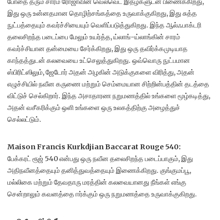
போதை தரும் சாரம் ரோஜாவின் வெல்வெட் இதழ்களுடன் பிணைக்கிறது,
இது ஒரு உன்னதமான தொழிற்சங்கத்தை உருவாக்குகிறது, இது சுத்த
நுட்பத்தையும் கவர்ச்சியையும் வெளிப்படுத்துகிறது. இந்த ஆல்ஃபாக்டரி
தலைசிறந்த படைப்பை மேலும் உயர்த்த, ய்லாங்-ய்லாங்கின் சாரம்
கவர்ச்சியான தன்மையை சேர்க்கிறது, இது ஒரு தவிர்க்கமுடியாத
காந்தத்துடன் கலவையை உட்செலுத்துகிறது. ஒவ்வொரு நுட்பமான
ஸ்பிரிட்ஸிலும், ஜேடோர் அதன் அழகின் அடுக்குகளை விரித்து, அதன்
எழுச்சியில் நவீன கருணை மற்றும் செம்மையான சிற்றின்பத்தின் தடத்தை
விட்டுச் செல்கிறார். இந்த அசாதாரண நறுமணத்தில் உங்களை மூழ்கடித்து,
அதன் வசீகரிக்கும் ஒளி உங்களை ஒரு உலகத்திற்கு அழைத்துச்
செல்லட்டும்.
Maison Francis Kurkdjian Baccarat Rouge 540:
பேக்கரட் ரூஜ் 540 என்பது ஒரு நவீன தலைசிறந்த படைப்பாகும், இது
அதிநவீனத்தையும் தனித்துவத்தையும் இணைக்கிறது. குங்குமப்பூ,
மல்லிகை மற்றும் தேவதாரு மரத்தின் கலவையானது நீங்கள் எங்கு
சென்றாலும் கவனத்தை ஈர்க்கும் ஒரு நறுமணத்தை உருவாக்குகிறது.