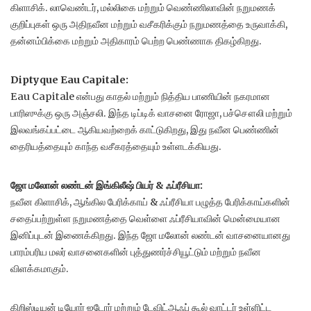
கிளாசிக். லாவெண்டர், மல்லிகை மற்றும் வெண்ணிலாவின் நறுமணக்
குறிப்புகள் ஒரு அதிநவீன மற்றும் வசீகரிக்கும் நறுமணத்தை உருவாக்கி,
தன்னம்பிக்கை மற்றும் அதிகாரம் பெற்ற பெண்ணாக திகழ்கிறது.
Diptyque Eau Capitale:
Eau Capitale என்பது காதல் மற்றும் நித்திய பாணியின் நகரமான
பாரிஸுக்கு ஒரு அஞ்சலி. இந்த டிப்டிக் வாசனை ரோஜா, பச்சௌலி மற்றும்
இலவங்கப்பட்டை ஆகியவற்றைக் காட்டுகிறது, இது நவீன பெண்ணின்
தைரியத்தையும் காந்த வசீகரத்தையும் உள்ளடக்கியது.
ஜோ மலோன் லண்டன் இங்கிலீஷ் பியர் & ஃப்ரீசியா:
நவீன கிளாசிக், ஆங்கில பேரிக்காய் & ஃப்ரீசியா பழுத்த பேரிக்காய்களின்
சதைப்பற்றுள்ள நறுமணத்தை வெள்ளை ஃப்ரீசியாவின் மென்மையான
இனிப்புடன் இணைக்கிறது. இந்த ஜோ மலோன் லண்டன் வாசனையானது
பாரம்பரிய மலர் வாசனைகளின் புத்துணர்ச்சியூட்டும் மற்றும் நவீன
விளக்கமாகும்.
கிறிஸ்டியன் டியோர் ஜடோர் மற்றும் டேவிட்ஆஃப் கூல் வாட்டர் உள்ளிட்ட