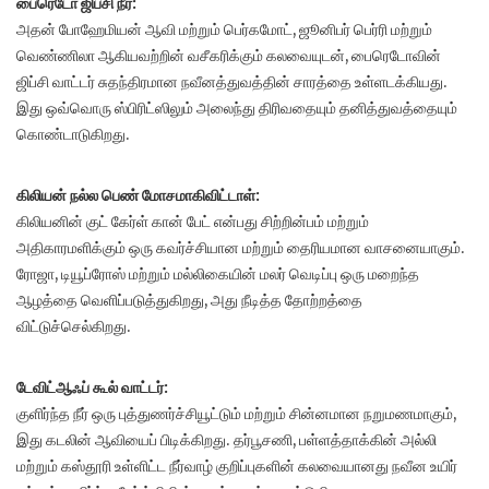
பைரெடோ ஜிப்சி நீர்:
அதன் போஹேமியன் ஆவி மற்றும் பெர்கமோட், ஜூனிபர் பெர்ரி மற்றும்
வெண்ணிலா ஆகியவற்றின் வசீகரிக்கும் கலவையுடன், பைரெடோவின்
ஜிப்சி வாட்டர் சுதந்திரமான நவீனத்துவத்தின் சாரத்தை உள்ளடக்கியது.
இது ஒவ்வொரு ஸ்பிரிட்ஸிலும் அலைந்து திரிவதையும் தனித்துவத்தையும்
கொண்டாடுகிறது.
கிலியன் நல்ல பெண் மோசமாகிவிட்டாள்:
கிலியனின் குட் கேர்ள் கான் பேட் என்பது சிற்றின்பம் மற்றும்
அதிகாரமளிக்கும் ஒரு கவர்ச்சியான மற்றும் தைரியமான வாசனையாகும்.
ரோஜா, டியூப்ரோஸ் மற்றும் மல்லிகையின் மலர் வெடிப்பு ஒரு மறைந்த
ஆழத்தை வெளிப்படுத்துகிறது, அது நீடித்த தோற்றத்தை
விட்டுச்செல்கிறது.
டேவிட்ஆஃப் கூல் வாட்டர்:
குளிர்ந்த நீர் ஒரு புத்துணர்ச்சியூட்டும் மற்றும் சின்னமான நறுமணமாகும்,
இது கடலின் ஆவியைப் பிடிக்கிறது. தர்பூசணி, பள்ளத்தாக்கின் அல்லி
மற்றும் கஸ்தூரி உள்ளிட்ட நீர்வாழ் குறிப்புகளின் கலவையானது நவீன உயிர்