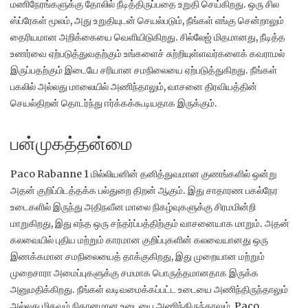
மணிநேரங்களுக்கு தோலில் நீடித்திருப்பதை உறுதி செய்கிறது.
ஒரு சில
ஸ்ப்ரேகள் மூலம், அது உறுதியுடன் செயல்படும், நீங்கள் எங்கு சென்றாலும்
தைரியமான அறிக்கையை வெளியிடுகிறது.
சில்லேஜ் மிதமானது, நீடித்த
உணர்வை ஏற்படுத்துவதற்கும் உங்களைச் சுற்றியுள்ளவர்களைக் கவராமல்
இருப்பதற்கும் இடையே சரியான சமநிலையை ஏற்படுத்துகிறது.
நீங்கள்
பகலில் அல்லது மாலையில் அணிந்தாலும், வாசனை திரவியத்தின்
செயல்திறன் தொடர்ந்து ஈர்க்கக்கூடியதாக இருக்கும்.
பன்முகத்தன்மை
Paco Rabanne 1 மில்லியனின் தனித்துவமான குணங்களில் ஒன்று
அதன் குறிப்பிடத்தக்க பல்துறை திறன் ஆகும்.
இது சாதாரண பகல்நேர
உடைகளில் இருந்து அதிநவீன மாலை நிகழ்வுகளுக்கு சிரமமின்றி
மாறுகிறது, இது எந்த ஒரு சந்தர்ப்பத்திற்கும் வாசனையாக மாறும்.
அதன்
கலவையில் புதிய மற்றும் காரமான குறிப்புகளின் கலவையானது ஒரு
இணக்கமான சமநிலையைத் தாக்குகிறது, இது முறையான மற்றும்
முறைசாரா அமைப்புகளுக்கு சமமாக பொருத்தமானதாக இருக்க
அனுமதிக்கிறது.
நீங்கள் வடிவமைக்கப்பட்ட உடையை அணிந்திருந்தாலும்
அல்லது மிகவும் நிதானமான உடையை அணிந்திருந்தாலும், Paco