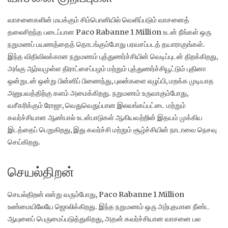
வாசனைகளின் மயக்கும் சிம்பொனியில் வெளிப்படும் வாசனைத்
தலைசிறந்த படைப்பான Paco Rabanne 1 Million உடன் நீங்கள் ஒரு
நறுமணப் பயணத்தைத் தொடங்கும்போது பரவசப்படத் தயாராகுங்கள்.
இந்த விதிவிலக்கான நறுமணம் புத்துணர்ச்சியின் வெடிப்புடன் திறக்கிறது,
அங்கு ஆர்வமுள்ள திராட்சைப்பழம் மற்றும் புத்துணர்ச்சியூட்டும் புதினா
ஒன்றுடன் ஒன்று பின்னிப் பிணைந்து, புலன்களை எழுப்பி, மறக்க முடியாத
அனுபவத்திற்கு களம் அமைக்கிறது.
நறுமணம் உருவாகும்போது, ​​
வசீகரிக்கும் ரோஜா, வெதுவெதுப்பான இலவங்கப்பட்டை மற்றும்
கவர்ச்சியான ஆண்பால் உடன்பாடுகள் ஆகியவற்றின் இதயம் முக்கிய
இடத்தைப் பெறுகிறது, இது கவர்ச்சி மற்றும் சூழ்ச்சியின் நாடாவை நெசவு
செய்கிறது.
செயல்திறன்
செயல்திறன் என்று வரும்போது, ​​Paco Rabanne 1 Million
உண்மையிலேயே ஜொலிக்கிறது.
இந்த நறுமணம் ஒரு அற்புதமான நீண்ட
ஆயுளைப் பெருமைப்படுத்துகிறது, அதன் கவர்ச்சியான வாசனை பல