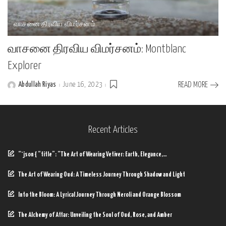
வாசனை திரவிய விமர்சனம்
வாசனை திரவிய விமர்சனம்: Montblanc
Explorer
Abdullah Riyas
June 16, 2023
READ MORE
Posted
by
Recent Articles
“`json { “title”: “The Art of Wearing Vetiver: Earth, Elegance,…
The Art of Wearing Oud: A Timeless Journey Through Shadow and Light
Into the Bloom: A Lyrical Journey Through Neroli and Orange Blossom
The Alchemy of Attar: Unveiling the Soul of Oud, Rose, and Amber