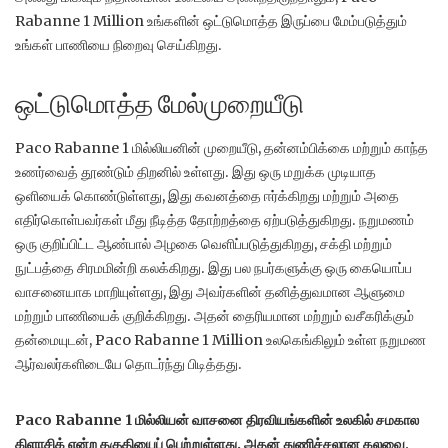
Rabanne 1 Million உங்களின் ஒட்டுமொத்த இருப்பை மேம்படுத்தும்
உங்கள் பாணியை நிறைவு செய்கிறது.
ஒட்டுமொத்த மேல்முறையீடு
Paco Rabanne 1 மில்லியனின் முறையீடு, தன்னம்பிக்கை மற்றும் காந்த
உணர்வைத் தூண்டும் திறனில் உள்ளது.
இது ஒரு மறுக்க முடியாத
ஒளியைக் கொண்டுள்ளது, இது கவனத்தை ஈர்க்கிறது மற்றும் அதை
எதிர்கொள்பவர்கள் மீது நீடித்த தோற்றத்தை ஏற்படுத்துகிறது.
நறுமணம்
ஒரு குறிப்பிட்ட ஆண்பால் அழகை வெளிப்படுத்துகிறது, சக்தி மற்றும்
நுட்பத்தை சிரமமின்றி கலக்கிறது.
இது பல நபர்களுக்கு ஒரு கையொப்ப
வாசனையாக மாறியுள்ளது, இது அவர்களின் தனித்துவமான ஆளுமை
மற்றும் பாணியைக் குறிக்கிறது.
அதன் தைரியமான மற்றும் வசீகரிக்கும்
தன்மையுடன், Paco Rabanne 1 Million உலகெங்கிலும் உள்ள நறுமண
ஆர்வலர்களிடையே தொடர்ந்து பிடித்தது.
Paco Rabanne 1 மில்லியன் வாசனை திரவியங்களின் உலகில் சமகால
கிளாசிக் என்ற தகுதியைப் பெற்றுள்ளது. அதன் துணிச்சலான கலவை,