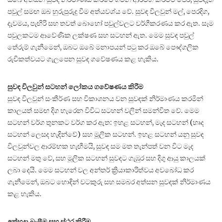
පවුල් සමඟ ඔබ හුරුපුරුදු වීම අත්යවශ්ය වේ. සුවඳ විලවුන් මල්, පෙරදිග,
දැවමය, පැඟිරි සහ තවත් බොහෝ පවුල්වලට වර්ගීකරණය කර ඇත. සෑම
පවුලකටම ආවේණික ලක්ෂණ සහ සටහන් ඇත. මෙම සුවඳ පවුල්
තේරුම් ගැනීමෙන්, ඔබට ඔබේ මනාපයන් පටු කර ඔබේ පෞද්ගලික
රුචිකත්වයට ගැලපෙන සුවඳ ගවේෂණය කළ හැකිය.
සුවඳ විලවුන් සටහන් ලෝකය ගවේෂණය කිරීම
සුවඳ විලවුන් සංකීර්ණ සහ විකාශනය වන සුවඳක් නිර්මාණය කරමින්
කාලයත් සමඟ දිග හැරෙන විවිධ සටහන් වලින් සමන්විත වේ. මෙම
සටහන් වර්ග තුනකට වර්ග කර ඇත: ඉහළ සටහන්, මැද සටහන් (හෘද
සටහන් ලෙසද හැඳින්වේ) සහ මූලික සටහන්. ඉහළ සටහන් යනු සුවඳ
විලවුන්වල ආරම්භක හැඟීමයි, සුවඳ සම මත තැන්පත් වන විට මැද
සටහන් මතු වේ, සහ මූලික සටහන් සුවඳට ගැඹුර සහ දිගු ආයු කාලයක්
ලබා දෙයි. මෙම සටහන් වල අන්තර් ක්‍රියාකාරිත්වය අවබෝධ කර
ගැනීමෙන්, ඔබට හොඳින් වටකුරු සහ සමබර අත්සන සුවඳක් නිර්මාණය
කළ හැකිය.
අත්හදා බැලීම සහ ස්ථර කිරීම