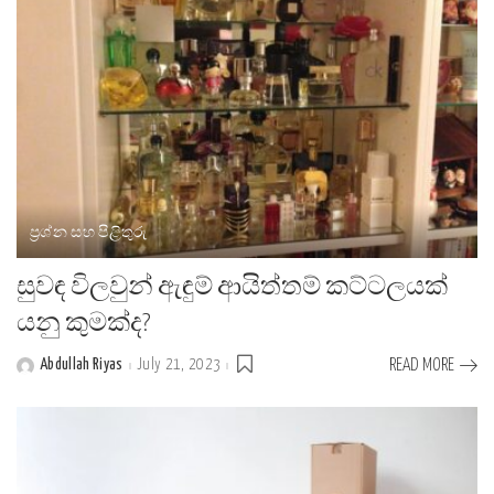
ප්‍රශ්න සහ පිළිතුරු
සුවඳ විලවුන් ඇඳුම් ආයිත්තම් කට්ටලයක්
යනු කුමක්ද?
Abdullah Riyas
July 21, 2023
READ MORE
Posted
by