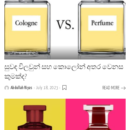
ප්‍රශ්න සහ පිළිතුරු
සුවඳ විලවුන් සහ කොලෝන් අතර වෙනස
කුමක්ද?
Abdullah Riyas
July 18, 2023
READ MORE
Posted
by