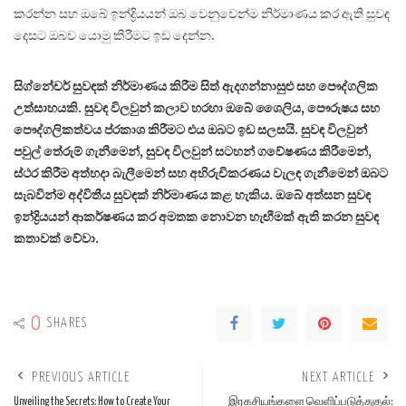
කරන්න සහ ඔබේ ඉන්ද්‍රියයන් ඔබ වෙනුවෙන්ම නිර්මාණය කර ඇති සුවඳ
දෙසට ඔබව යොමු කිරීමට ඉඩ දෙන්න.
සිග්නේචර් සුවඳක් නිර්මාණය කිරීම සිත් ඇදගන්නාසුළු සහ පෞද්ගලික
උත්සාහයකි. සුවඳ විලවුන් කලාව හරහා ඔබේ ශෛලිය, පෞරුෂය සහ
පෞද්ගලිකත්වය ප්රකාශ කිරීමට එය ඔබට ඉඩ සලසයි. සුවඳ විලවුන්
පවුල් තේරුම් ගැනීමෙන්, සුවඳ විලවුන් සටහන් ගවේෂණය කිරීමෙන්,
ස්ථර කිරීම අත්හදා බැලීමෙන් සහ අභිරුචිකරණය වැලඳ ගැනීමෙන් ඔබට
සැබවින්ම අද්විතීය සුවඳක් නිර්මාණය කළ හැකිය. ඔබේ අත්සන සුවඳ
ඉන්ද්‍රියයන් ආකර්ෂණය කර අමතක නොවන හැඟීමක් ඇති කරන සුවඳ
කතාවක් වේවා.
0
SHARES
PREVIOUS ARTICLE
NEXT ARTICLE
Unveiling the Secrets: How to Create Your
இரகசியங்களை வெளிப்படுத்துதல்: