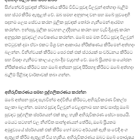
සිග්නේචර් සුවඳක් නිර්මාණය කිරීම විවිධ සුවඳ විලවුන් අත්හදා බැලීම්
සහ ස්ථර කිරීම ඇතුළත් වේ. ඔබ සමඟ අනුනාද වන සහ ඔබේ සුවඳෙහි
පදනම ලෙස සේවය කරන මූලික සුවඳක් තෝරා ගැනීමෙන් ආරම්භ
කරන්න. ඉන්පසු, මූලික සටහන උද්දීපනය කරන සහ වැඩි දියුණු කරන
අනුපූරක සුවඳවල් ගවේෂණය කරන්න. ඔබේ සම මත විවිධ සුවඳ විලවුන්
තට්ටුවක් දමා ඒවා එකට මිශ්‍ර වන ආකාරය නිරීක්ෂණය කිරීමෙන් අත්හදා
බලන්න. විනිශ්චයක් කිරීමට පෙර එක් එක් ස්ථරයක් සංවර්ධනය කිරීමට
සහ විසඳා ගැනීමට කාලය ලබා දීම වැදගත් වේ. ඔබේ ප්‍රියතම සංයෝජන
නිරීක්ෂණය කිරීමට සහ ඔබේ අත්සන සුවඳ පිරිපහදු කිරීමට ඔබේ අත්හදා
බැලීම් පිළිබඳ වාර්තාවක් තබා ගන්න.
අභිරුචිකරණය සමඟ පුද්ගලීකරණය කරන්න
ඔබේ අත්සන සුවඳ සැබවින්ම අද්විතීය කිරීමට, අභිරුචිකරණ විකල්ප
සලකා බලන්න. සමහර සුවඳ විලවුන් වෙළඳනාම සහ කඩ සාප්පු ඔබේ
සුවඳට පුද්ගලික ස්පර්ශයන් එක් කළ හැකි අභිරුචිකරණ සේවා සපයයි.
මෙයට සටහන් වල නිශ්චිත සාන්ද්‍රණයන් තේරීම, ඔබේ ප්‍රියතම
අමුද්‍රව්‍යයේ ස්පර්ශයක් එක් කිරීම හෝ ඔබට අර්ථයක් ඇති සංවේදී අංග
ඇතුළත් කිරීම ඇතුළත් විය හැකිය. අභිරුචිකරණය ඔබට ඔබේ පෞරුෂය