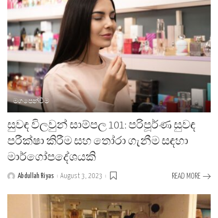
මගපෙන්වීම
සුවඳ විලවුන් සාම්පල 101: පරිපූර්ණ සුවඳ
පරීක්ෂා කිරීම සහ තෝරා ගැනීම සඳහා
මාර්ගෝපදේශයකි
Abdullah Riyas
August 3, 2023
READ MORE
Posted
by