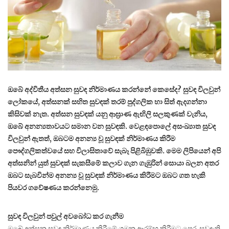
ඔබේ අද්විතීය අත්සන සුවඳ නිර්මාණය කරන්නේ කෙසේද? සුවඳ විලවුන්
ලෝකයේ, අත්සනක් සහිත සුවඳක් තරම් පුද්ගලික හා සිත් ඇදගන්නා
කිසිවක් නැත. අත්සන සුවඳක් යනු ආඝ්‍රාණ ඇඟිලි සලකුණක් වැනිය,
ඔබේ අනන්‍යතාවයට සමාන වන සුවඳකි. වෙළඳපොලේ අසංඛ්‍යාත සුවඳ
විලවුන් ඇතත්, ඔබටම අනන්‍ය වූ සුවඳක් නිර්මාණය කිරීම
පෞද්ගලිකත්වයේ සහ විලාසිතාවේ සැබෑ පිළිබිඹුවකි. මෙම ලිපියෙන් අපි
අත්සනින් යුත් සුවඳක් සැකසීමේ කලාව ගැන ගැඹුරින් සොයා බලන අතර
ඔබට සැබවින්ම අනන්‍ය වූ සුවඳක් නිර්මාණය කිරීමට ඔබට ගත හැකි
පියවර ගවේෂණය කරන්නෙමු.
සුවඳ විලවුන් පවුල් අවබෝධ කර ගැනීම
ඔබේ අත්සන සුවඳ නිර්මාණය කිරීමේ ගමන ආරම්භ කිරීමට පෙර, සුවඳැති