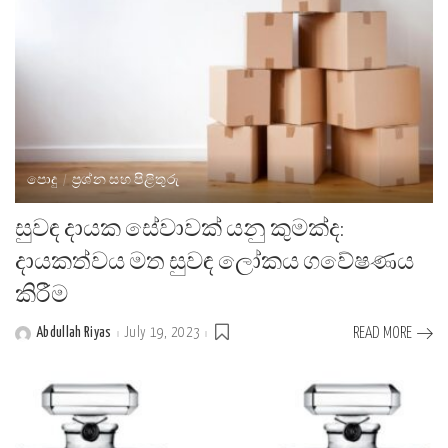
පොදු
ප්‍රශ්න සහ පිළිතුරු
සුවඳ දායක සේවාවක් යනු කුමක්ද:
දායකත්වය මත සුවඳ ලෝකය ගවේෂණය
කිරීම
Abdullah Riyas
July 19, 2023
READ MORE
Posted
by