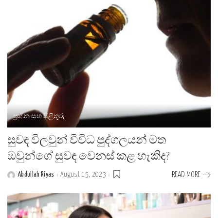
ප්‍රශ්න සහ පිළිතුරු
සුවඳ විලවුන් විවිධ පුද්ගලයන් මත
ඔවුන්ගේ සුවඳ වෙනස් කළ හැකිද?
Abdullah Riyas
August 15, 2023
READ MORE
Posted
by