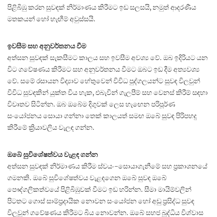
පිළිබිඹු කරන සුවඳක් නිර්මාණය කිරීමට ඉඩ සලසයි, නමුත් ආදරණීය
මතකයන් හෝ හැඟීම් අවුස්සයි.
ඉවසීම සහ අනුවර්තනය වීම
අත්සන සුවඳක් සැකසීමට කාලය සහ ඉවසීම අවශ්‍ය වේ. ඔබ ඉදිරියට යන
විට ගවේෂණය කිරීමට සහ අනුවර්තනය වීමට ඔබට ඉඩ දීම අත්‍යවශ්‍ය
වේ. සමේ රසායන විද්‍යාව හේතුවෙන් විවිධ පුද්ගලයන්ට සුවඳ විලවුන්
විවිධ සුවඳකින් යුක්ත විය හැක, එබැවින් ගැලපීම් සහ වෙනස් කිරීම් සඳහා
විවෘතව සිටින්න. ඔබ ඔබේම දිගුවක් ලෙස හැඟෙන පරිපූර්ණ
සංයෝජනය සොයා ගන්නා තෙක් කාලයත් සමඟ ඔබේ සුවඳ පිරිපහදු
කිරීමේ ක්‍රියාවලිය වැලඳ ගන්න.
ඔබේ සුවිශේෂත්වය වැළඳ ගන්න
අත්සන සුවඳක් නිර්මාණය කිරීම ස්වයං-සොයාගැනීමේ සහ ප්‍රකාශනයේ
ගමනකි. ඔබේ සුවිශේෂත්වය වැළඳගෙන ඔබේ සුවඳ ඔබේ
පෞද්ගලිකත්වයේ පිළිබිඹුවක් වීමට ඉඩ හරින්න. සීමා මායිම්වලින්
පිටතට ගොස් සාම්ප්‍රදායික නොවන සංයෝජන හෝ අඩු ප්‍රසිද්ධ සුවඳ
විලවුන් ගවේෂණය කිරීමට බිය නොවන්න. ඔබේ සහජ බුද්ධිය විශ්වාස