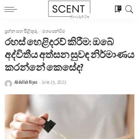
0
ප්‍රශ්න සහ පිළිතුරු
මගපෙන්වීම
රහස් හෙළිදරව් කිරීම: ඔබේ
අද්විතීය අත්සන සුවඳ නිර්මාණය
කරන්නේ කෙසේද?
Abdullah Riyas
June 15, 2023
Posted
by