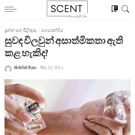
0
ප්‍රශ්න සහ පිළිතුරු
මගපෙන්වීම
සුවඳ විලවුන් අසාත්මිකතා ඇති
කළ හැකිද?
Abdullah Riyas
May 25, 2023
Posted
by