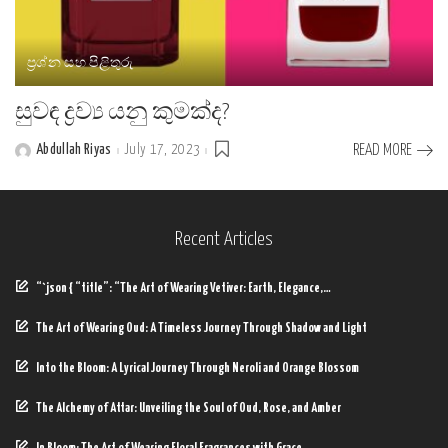
ප්‍රශ්න සහ පිළිතුරු
සුවඳ ද්‍රව්‍ය යනු කුමක්ද?
Abdullah Riyas
July 17, 2023
READ MORE
Posted
by
Recent Articles
“`json { “title”: “The Art of Wearing Vetiver: Earth, Elegance,…
The Art of Wearing Oud: A Timeless Journey Through Shadow and Light
Into the Bloom: A Lyrical Journey Through Neroli and Orange Blossom
The Alchemy of Attar: Unveiling the Soul of Oud, Rose, and Amber