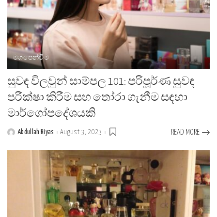
මගපෙන්වීම
සුවඳ විලවුන් සාම්පල 101: පරිපූර්ණ සුවඳ
පරීක්ෂා කිරීම සහ තෝරා ගැනීම සඳහා
මාර්ගෝපදේශයකි
Abdullah Riyas
August 3, 2023
READ MORE
Posted
by