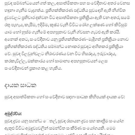
සුවඳ සම්බන්ධයෙන් ගත් කල, අසාත්මිකතා සහ සංවේදීතාව අතර වෙනස
හඳුනා ගැනීම වැදගත්ය. ප්‍රතිශක්තිකරණ පද්ධතිය සුවඳෙහි ඇති නිශ්චිත
ද්‍රව්‍යවලට ප්‍රතිචාර දක්වන විට අසාත්මිකතා ප්‍රතික්‍රියා ඇති වන අතර, සමේ
රතු පැහැය, කැසීම, ඉදිමීම, කුෂ්ඨ වැනි විවිධ රෝග ලක්ෂණ හෝ කිවිසුම්
යාම හෝ හුස්ම ගැනීමේ අපහසුතාව වැනි ශ්වසන ගැටළු ඇති කරයි.
අනෙක් අතට, සංවේදීතාව යනු ප්‍රතිශක්තිකරණ-මැදිහත් ප්‍රතික්‍රියා නොව
ප්‍රතිශක්තිකරණ පද්ධතිය සම්බන්ධ නොකර සුවඳට අහිතකර ප්‍රතික්‍රියා
වේ. සුවඳ විලවුන්වලට නිරාවරණය වන විට හිසරදය, ඉරුවාරදය,
කරකැවිල්ල, ඔක්කාරය හෝ සාමාන්‍ය අපහසුතාවයන් ලෙස
සංවේදීතාවන් ප්‍රකාශ කළ හැකිය.
දායක සාධක
සුවඳ අසාත්මිකතා හෝ සංවේදීතාව සඳහා සාධක කිහිපයක් දායක වේ:
අමුද්රව්ය:
සුවඳ ද්‍රව්‍ය යනු සගන්ධ ෙතල්, සුවඳ රසායන ද්‍රව්‍ය සහ කෘත්‍රිම සංයෝග
ඇතුළු විවිධ අමුද්‍රව්‍යවලින් සමන්විත සංකීර්ණ සංයෝගයකි. මෙම