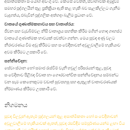
අසාත්මිකතා සංයෝග අඩංගු වේ. කෙසේ වෙතත්, ස්වාභාවික අමුද්‍රව්‍ය
සමහර පුද්ගලයින් තුළ ප්‍රතික්‍රියා ඇති කළ හැකි බව සැලකිල්ලට ගැනීම
වැදගත්ය, එබැවින් පුද්ගලික අත්හදා බැලීම ප්‍රධාන වේ.
වාතයේ ගුණාත්මකභාවය සහ වාතාශ්රය:
ජීවන සහ වැඩබිම්වල නිසි වාතාශ්‍රය සහතික කිරීම මගින් හොඳ ගෘහස්ථ
වාතයේ ගුණාත්මක භාවයක් පවත්වා ගන්න. මෙය සුවඳ අණු වලට
නිරාවරණය වීම අඩු කිරීමට සහ සංවේදීතාවන් අවුලුවාලීමේ හැකියාව
අවම කිරීමට උපකාරී වේ.
සන්නිවේදන:
සේවා ස්ථාන හෝ සමාජ රැස්වීම් වැනි හවුල් පරිසරයන් තුළ, සුවඳ
සංවේදිතාව පිළිබඳ විවෘත හා ගෞරවාන්විත සන්නිවේදනය සම්බන්ධ
වන සෑම කෙනෙකුටම වඩාත් සුවපහසු සහ ඇතුළත් වාතාවරණයක්
නිර්මාණය කිරීමට උපකාරී වේ.
නිගමනය
සුවඳ විලවුන් ඇතැම් පුද්ගලයන් තුළ අසාත්මිකතා හෝ සංවේදීතාවන්
අවුලුවාලීමේ හැකියාවක් ඇතත්, සුවඳ රසවිඳීම සම්පූර්ණයෙන්ම ළඟා විය