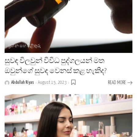
ප්‍රශ්න සහ පිළිතුරු
සුවඳ විලවුන් විවිධ පුද්ගලයන් මත
ඔවුන්ගේ සුවඳ වෙනස් කළ හැකිද?
Abdullah Riyas
August 15, 2023
READ MORE
Posted
by