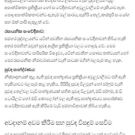
අමුද්‍රව්‍යවලින් සමහරක් අවදානමට ලක්විය හැකි පුද්ගලයින් තුළ
අසාත්මිකතා ප්‍රතික්‍රියා හෝ සංවේදීතාවන් අවුලුවාලීමේ හැකියාව ඇත.
පොදු අසාත්මිකතාවන්ට ඇතැම් මල් සාරය, පැඟිරි තෙල්, කස්තුරි සංයෝග
සහ ඕක් පාසි ඇතුළත් වේ.
රසායනික සංවේදීතාව:
සමහර පුද්ගලයන්ට යටින් පවතින රසායනික සංවේදීතාවන් තිබිය හැකි
අතර එමඟින් ඔවුන් සුවඳ ආශ්‍රිත ප්‍රතික්‍රියා වලට ගොදුරු වේ. මෙම
සංවේදීතාවන්ට පාරිසරික විෂ ද්‍රව්‍ය, යටින් පවතින සෞඛ්‍ය තත්වයන් හෝ
පෙර රසායනික නිරාවරණයන් වැනි සාධක මගින් බලපෑම් කළ හැක.
සුවඳ සාන්ද්රණය:
නිෂ්පාදනයක් තුළ ඇති සුවඳ සාන්ද්‍රණය ප්‍රතික්‍රියා අවුලුවාලීමට එහි ඇති
හැකියාවට බලපෑම් කළ හැකිය. පිරිසිදු සුවඳ විලවුන් හෝ පර්ෆුම් වැනි
සුවඳ තෙල්වල වැඩි සාන්ද්‍රණයක් සහිත සුවඳ විලවුන්, ඕඩි පර්ෆම්, ඕ ඩි
ටොයිලට් හෝ ඕඩි කොලෝන් වල ඇති අඩු සාන්ද්‍රණයට සාපේක්ෂව
සංවේදීතාවයක් ඇති කිරීමේ වැඩි සම්භාවිතාවක් තිබිය හැකිය.
අවදානම් අවම කිරීම සහ සුවඳ විසඳුම් සෙවීම
සුවඳ අසාත්මිකතාවන් හෝ සංවේදීතාවන් සම්බන්ධයෙන් ප්‍රවේශම් වීම