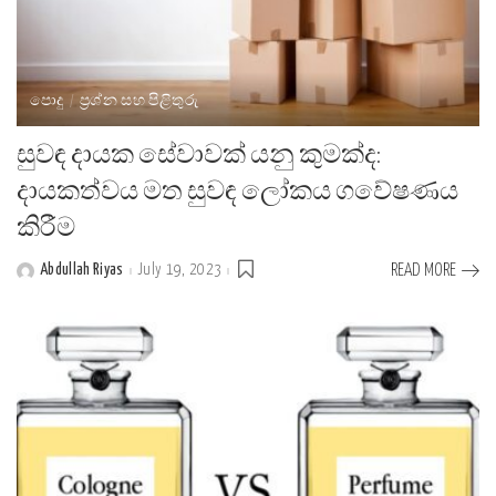
පොදු
ප්‍රශ්න සහ පිළිතුරු
සුවඳ දායක සේවාවක් යනු කුමක්ද:
දායකත්වය මත සුවඳ ලෝකය ගවේෂණය
කිරීම
Abdullah Riyas
July 19, 2023
READ MORE
Posted
by