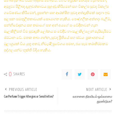
නොහැකි බව එයින් අදහස් නොවේ. විභව ප්‍රේරක තේරුම් ගැනීමෙන්,
අමුද්‍රව්‍ය පිළිබඳ දැනුවත්භාවය පුහුණු කිරීමෙන් සහ විකල්ප සුවඳ විකල්ප
ගවේෂණය කිරීමෙන්, ප්‍රසන්න සහ ආරක්ෂිත සුවඳ අත්දැකීමක් සඳහා ඉඩ
සලසන සමතුලිතතාවයක් සොයාගත හැකිය. පෞද්ගලික අත්හදා බැලීම්,
සන්නිවේදනය සහ තමාගේ සහ අන් අයගේ සංවේදීතාවන් ගැන
සැලකිලිමත් වීම සුවඳැති ලෝකය සංවේදීව හා සැලකිල්ලෙන් සැරිසැරීමට
ප්රධාන වේ. මතක තබා ගන්න, සුවඳ ප්‍රීතියේ සහ ස්වයං ප්‍රකාශනයේ
මූලාශ්‍රයක් විය යුතු අතර, නිවැරදි ප්‍රවේශය සමඟ, එය සෑම තරාතිරමකම
පුද්ගලයන්ට භුක්ති විඳිය හැකිය.
0
SHARES
PREVIOUS ARTICLE
NEXT ARTICLE
Can Perfume Trigger Allergies or Sensitivities?
வாசனை திரவியம் ஒவ்வாமை
தூண்டுமா?