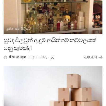
ප්‍රශ්න සහ පිළිතුරු
සුවඳ විලවුන් ඇඳුම් ආයිත්තම් කට්ටලයක්
යනු කුමක්ද?
Abdullah Riyas
July 21, 2023
READ MORE
Posted
by