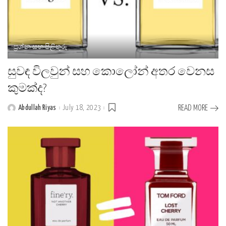
ප්‍රශ්න සහ පිළිතුරු
සුවඳ විලවුන් සහ කොලෝන් අතර වෙනස
කුමක්ද?
Abdullah Riyas
July 18, 2023
READ MORE
Posted
by