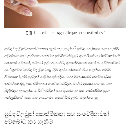
Can perfume trigger allergies or sensitivities?
සුවඳ විලවුන් අසාත්මිකතා ඇති කළ හැකිද? සුවඳ ලෝකය යනු හැඟීම්
අවුස්සන සහ උද්දීපනය කරන සුවඳින් පිරුණු ආකර්ශනීය රාජධානියකි.
කෙසේ වෙතත්, සමහර පුද්ගලයින්ට, අසාත්මිකතා හෝ සංවේදීතාවන්
හේතුවෙන් සුවඳ විලවුන් පැළඳීම අභියෝගයක් විය හැකිය. මෙම
ලිපියෙන්, අපි සුවඳින් ප්‍රේරිත ප්‍රතික්‍රියා යන මාතෘකාව ගවේෂණය
කරන්නෙමු, අසාත්මිකතා හෝ සංවේදීතාවන්ට දායක වන සාධක
පිළිබඳව ආලෝකය විහිදුවමින් සහ ප්‍රියජනක සහ ආරක්ෂිත සුවඳ
අත්දැකීමක් සොයන අයට මග පෙන්වීම ලබා දෙන්නෙමු.
සුවඳ විලවුන් අසාත්මිකතා සහ සංවේදීතාවන්
අවබෝධ කර ගැනීම