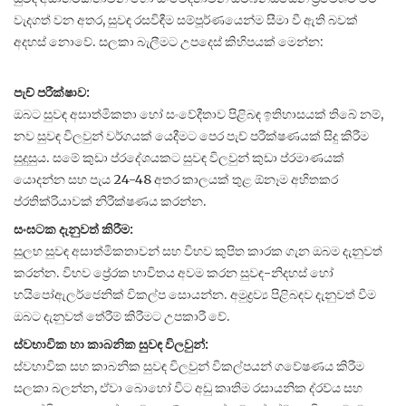
වැදගත් වන අතර, සුවඳ රසවිඳීම සම්පූර්ණයෙන්ම සීමා වී ඇති බවක්
අදහස් නොවේ. සලකා බැලීමට උපදෙස් කිහිපයක් මෙන්න:
පැච් පරීක්ෂාව:
ඔබට සුවඳ අසාත්මිකතා හෝ සංවේදීතාව පිළිබඳ ඉතිහාසයක් තිබේ නම්,
නව සුවඳ විලවුන් වර්ගයක් යෙදීමට පෙර පැච් පරීක්ෂණයක් සිදු කිරීම
සුදුසුය. සමේ කුඩා ප්රදේශයකට සුවඳ විලවුන් කුඩා ප්රමාණයක්
යොදන්න සහ පැය 24-48 අතර කාලයක් තුළ ඕනෑම අහිතකර
ප්රතික්රියාවක් නිරීක්ෂණය කරන්න.
සංඝටක දැනුවත් කිරීම:
සුලභ සුවඳ අසාත්මිකතාවන් සහ විභව කුපිත කාරක ගැන ඔබම දැනුවත්
කරන්න. විභව ප්‍රේරක භාවිතය අවම කරන සුවඳ-නිදහස් හෝ
හයිපෝඇලර්ජෙනික් විකල්ප සොයන්න. අමුද්‍රව්‍ය පිළිබඳව දැනුවත් වීම
ඔබට දැනුවත් තේරීම් කිරීමට උපකාරී වේ.
ස්වභාවික හා කාබනික සුවඳ විලවුන්:
ස්වභාවික සහ කාබනික සුවඳ විලවුන් විකල්පයන් ගවේෂණය කිරීම
සලකා බලන්න, ඒවා බොහෝ විට අඩු කෘතිම රසායනික ද්රව්ය සහ