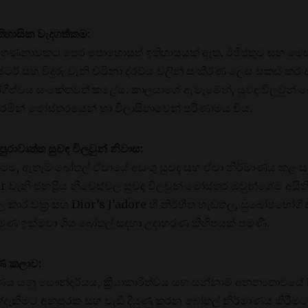
ිහාසික වැදගත්කම:
ස් ගණනාවකට පෙර පොහොසත් ඉතිහාසයක් ඇත. ඊජිප්තුව සහ මෙස
බැස්ටර් සහ වීදුරු වැනි වටිනා ද්රව්ය වලින් සංකීර්ණ ලෙස සකස
්වය සංකේතවත් කළේය. කාලයාගේ ඇවෑමෙන්, සුවඳ විලවුන් බ
 කරමින් මෝස්තරයෙන් හා විලාසිතාවෙන් පරිණාමය විය.
ාවෘත්ත සුවඳ විලවුන් නිවාස:
රාවටම, ඇතැම් බෝතල් ඒවායේ අඩංගු සුවඳ සහ ඒවා නිර්මාණය කළ
වැනි ජනප්‍රිය නිවෙස්වල සුවඳ විලවුන් මෝස්තර ඔවුන්ගේම අයිතියෙ
ලංකාර වක්‍ර සහ Dior’s J’adore හි නිර්භීත හැඩතල, සුඛෝපභෝග
 අරමුණ ඉක්මවා ගිය බෝතල් සඳහා උදාහරණ කිහිපයක් පමණි.
ාණ කලාව:
ණය යනු සෞන්දර්යය, ක්‍රියාකාරීත්වය සහ සන්නාම අනන්‍යතාවයේ ස
ුන් අත්දැකීමට අනුපූරක සහ වැඩි දියුණු කරන බෝතල් නිර්මාණය ක