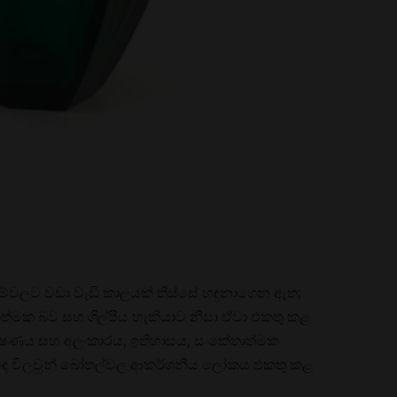
ලුම්වලට වඩා වැඩි කාලයක් තිස්සේ හඳුනාගෙන ඇත;
ලාත්මක බව සහ ශිල්පීය හැකියාව නිසා ඒවා එකතු කළ
ආකර්ෂණය සහ අලංකාරය, ඉතිහාසය, සංකේතාත්මක
ුවඳ විලවුන් බෝතල්වල ආකර්ශනීය ලෝකය එකතු කළ