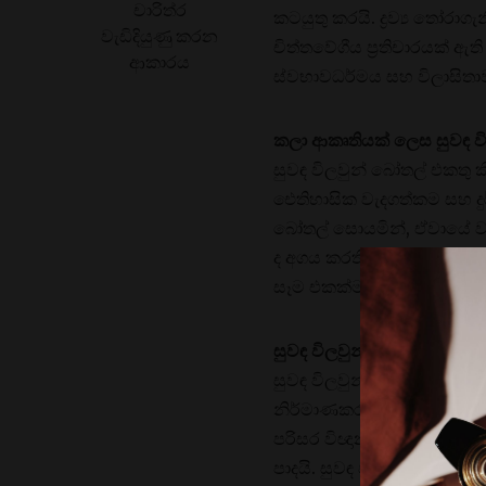
චාරිත්ර
කටයුතු කරයි. ද්‍රව්‍ය තෝර
වැඩිදියුණු කරන
චිත්තවේගීය ප්‍රතිචාරයක් 
ආකාරය
ස්වභාවධර්මය සහ විලාසිතාව
කලා ආකෘතියක් ලෙස සුවඳ වි
සුවඳ විලවුන් බෝතල් එකතු 
ඓතිහාසික වැදගත්කම සහ දු
බෝතල් සොයමින්, ඒවායේ වර
ද අගය කරති. සුවඳ විලවුන්
සෑම එකක්ම තමන්ගේම කතාව
සුවඳ විලවුන් බෝතල් නිර්
සුවඳ විලවුන් ලෝකය අඛණ්ඩ
නිර්මාණකරුවන් සීමාවන් තල්
පරිසර විඥානය ද වැදගත් කරු
පාදයි. සුවඳ විලවුන් බෝත