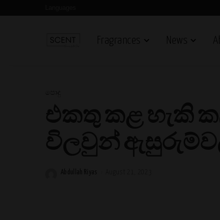
Languages
Fragrances
News
A
පොදු
එකතු කළ හැකි කල
විලවුන් ඇසුරුම්
Abdullah Riyas
August 21, 2023
Posted
by