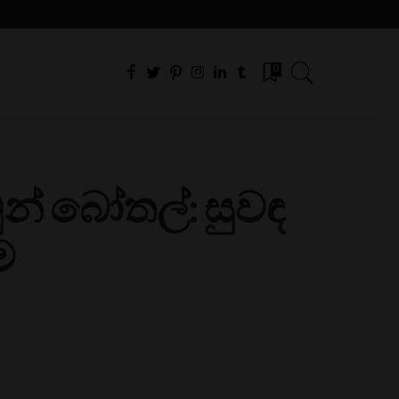
0
න් බෝතල්: සුවඳ
ම