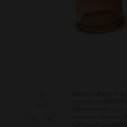
එකතු කළ හැකි කලාවක් ලෙස 
0
ඒවා ඔවුන්ගේම අතින් විශිෂ්
SHARES
හැකි භාණ්ඩ තත්ත්වයට උසස
මෝස්තර සහ එකතු කළ හැකි
හැකි කලාවක් ලෙස එළිදැක්