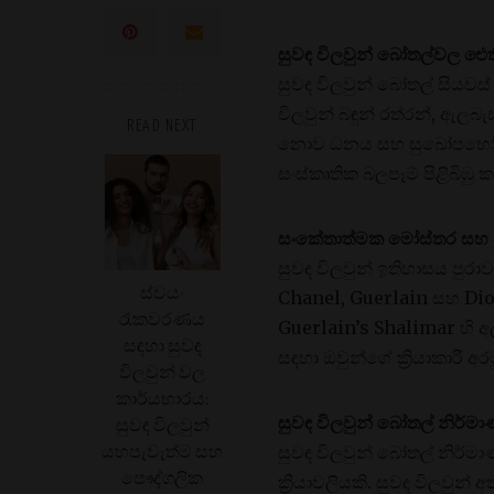
සුවඳ විලවුන් බෝතල්වල ඓත
සුවඳ විලවුන් බෝතල් සියව
විලවුන් බඳුන් රත්රන්, ඇල
READ NEXT
නොව ධනය සහ සුඛෝපභෝගීත
සංස්කෘතික බලපෑම් පිළිබිඹු
සංකේතාත්මක මෝස්තර සහ පුර
සුවඳ විලවුන් ඉතිහාසය පු
ස්වයං
Chanel, Guerlain සහ Dior 
රැකවරණය
Guerlain’s Shalimar හි අ
සඳහා සුවඳ
සඳහා ඔවුන්ගේ ක්‍රියාකාරී
විලවුන් වල
කාර්යභාරය:
සුවඳ විලවුන් බෝතල් නිර්ම
සුවඳ විලවුන්
සුවඳ විලවුන් බෝතල් නිර්මා
යහපැවැත්ම සහ
පෞද්ගලික
ක්‍රියාවලියකි. සුවඳ විලව