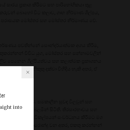
ධයේ සාරය ප්‍රකාශ කිරීමට සහ පාරිභෝගිකයා තුළ
මාණකරුවන් බොහෝ විට කලාව, ගෘහ නිර්මාණ ශිල්පය,
ුළුල් පරාසයක මෝස්තර සහ මෝස්තර නිර්මාණය වේ.
 ආකර්ෂණය පවතින්නේ සෞන්දර්යාත්මක අගය කිරීම,
කතුකරන්නන් විවිධ යුග, මෝස්තර සහ සන්නාමවලින්
ලිව පෙනෙන ශිල්පීයත්වය සහ කලාත්මක ප්‍රකාශනය
හ සුවිශේෂී නිකුතු දක්වා විහිදිය හැකි අතර, ඒ
ter
ලාවද වර්ධනය වේ. සමකාලීන සුවඳ විලවුන් සහ
aight into
ී අංග සමඟ අත්හදා බලමින් සිටිති. තිරසාරභාවය සහ
ය කළ හැකි ඇසුරුම් විකල්පයන් සංවර්ධනය කිරීමට මග
ිශ්‍රණයක් බවට පොරොන්දු වන අතර, එකතු කරන්නන්