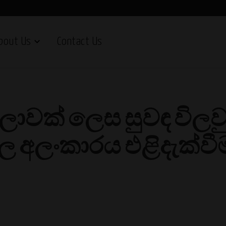
bout Us
Contact Us
ාවක් ලෙස සුවඳ විලවු
වල අලංකාරය එළිදැක්වී