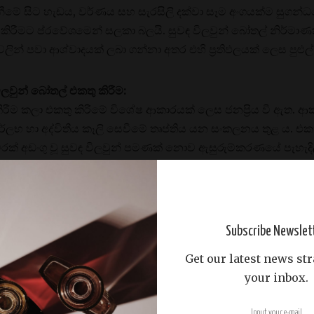
ාගැනීමේ සිට හැඩය, වර්ණය සහ සැරසිලි දක්වා සෑම අංගයක්ම සුගන්
ඇති කිරීමට ප්රවේශමෙන් සලකා බලයි. සුවඳ විලවුන් බෝතල් නිර්
ලින් පවා ආශ්වාදයක් ලබා ගන්නා අතර එහි ප්‍රතිඵලයක් ලෙස ප
ලවුන් බෝතල් එකතු කිරීම:
කිරීම කලා එකතු කිරීමේ විශේෂ ආකාරයක් ලෙස ජනප්‍රිය වී ඇත.
ර්ලභ හා අද්විතීය කෑලි සෙවීමේ තෘප්තිය යන සංකලනය තුළ ය. එ
ක් අඩංගු වූ සුවඳ විලවුන් පමණක් නොව ඇසුරුම්කරණයේ පැහැදි
 බෝතල් එකතුව පැරණි හා පෞරාණික කොටස්වල සිට සීමිත සංස්කරණ ස
ක් කියයි.
මාණයේ අනාගතය:
Subscribe Newslet
ව පරිණාමය වන විට, සුවඳ විලවුන් බෝතල් නිර්මාණය කිරීමේ ක
Get our latest news str
ලු කරමින්, අසාමාන්ය ද්රව්ය, නව්‍ය හැඩතල සහ අන්තර්ක්‍රියාකාර
your inbox.
ණු බවට පත් වී ඇති අතර, නැවත පිරවිය හැකි සහ ප්‍රතිචක්‍රීකරණ
ල් නිර්මාණයේ අනාගතය කලාව, තාක්‍ෂණය සහ තිරසාරභාවයේ සම්ම