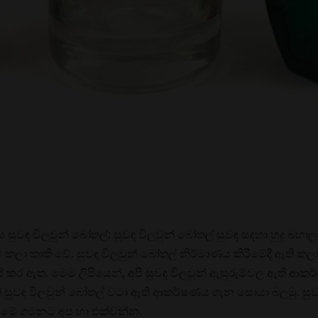
සුවඳ විලවුන් බෝතල්: සුවඳ විලවුන් බෝතල් සුවඳ සඳහා හුදු බහා
ට කලා කෘති වේ. සුවඳ විලවුන් බෝතල් නිර්මාණය කිරීමේදී ඇති ක
් කර ඇත. මෙම ලිපියෙන්, අපි සුවඳ විලවුන් ඇසුරුම්වල ඇති 
 සුවඳ විලවුන් බෝතල් වටා ඇති ආකර්ෂණය ගැන සොයා බලමු. ස
වීමේ ගමනට අප හා එක්වන්න.