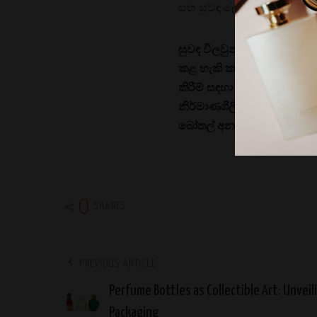
සහ සුවඳ ලෝලීන්ට ගවේෂණය 
සුවඳ විලවුන් බෝතල් සුවඳ
කළ හැකි කලා කෘති බවට පත්
කිරීම් සඳහා සොයන එකතු කිර
නිර්මාණශීලීත්වය, සුඛෝපභෝ
බෝතල් අනාගත පරම්පරාවන්
0
SHARES
PREVIOUS ARTICLE
Perfume Bottles as Collectible Art: Unvei
Packaging