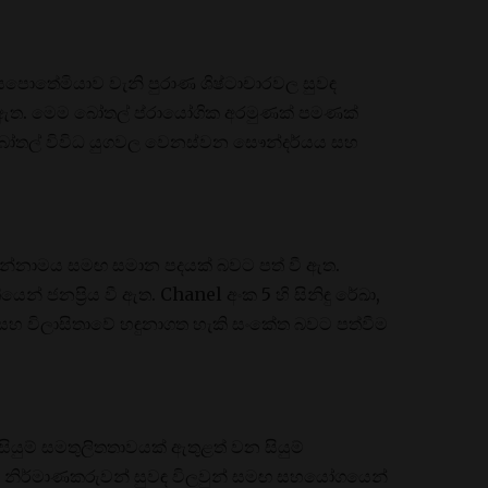
පොතේමියාව වැනි පුරාණ ශිෂ්ටාචාරවල සුවඳ
් කර ඇත. මෙම බෝතල් ප්රායෝගික අරමුණක් පමණක්
ෝතල් විවිධ යුගවල වෙනස්වන සෞන්දර්යය සහ
 සන්නාමය සමඟ සමාන පදයක් බවට පත් වී ඇත.
න් ජනප්‍රිය වී ඇත. Chanel අංක 5 හි සිනිඳු රේඛා,
ී සහ විලාසිතාවේ හඳුනාගත හැකි සංකේත බවට පත්වීම
ියුම් සමතුලිතතාවයක් ඇතුළත් වන සියුම්
ිරීමට නිර්මාණකරුවන් සුවඳ විලවුන් සමඟ සහයෝගයෙන්