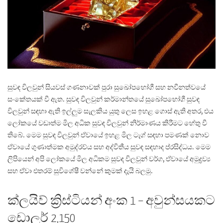
සුවඳ විලවුන් සියවස් ගණනාවක් පුරා සුඛෝපභෝගී සහ නවීනත්වයේ
සංකේතයක් වී ඇත. සුවඳ විලවුන් කර්මාන්තයේ සුඛෝපභෝගී සුවඳ
විලවුන් සඳහා ඇති ඉල්ලුම සැලකිය යුතු ලෙස ඉහළ ගොස් ඇති අතර, එය
ලෝකයේ වඩාත්ම මිල අධික සුවඳ විලවුන් නිර්මාණය කිරීමට හේතු වී
තිබේ. මෙම සුවඳ විලවුන් ඒවායේ ඉහළ මිල ටැග් සඳහා පමණක් නොව
ඒවායේ ගුණාත්මක අමුද්රව්ය සහ අද්විතීය සුවඳ සඳහාද ප්රසිද්ධය. මෙම
ලිපියෙන් අපි ලෝකයේ මිල අධිකම සුවඳ විලවුන් වර්ග, ඒවායේ අමුද්‍රව්‍ය
සහ ඒවා එතරම් සුවිශේෂී වන්නේ කුමක් දැයි බලමු.
ක්ලයිව් ක්‍රිස්ටියන් අංක 1 – අවුන්සයකට
ඩොලර් 2,150