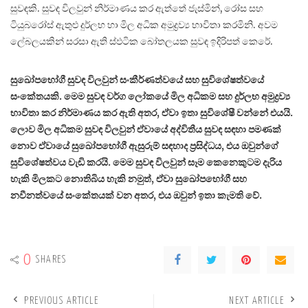
සුවඳකි. සුවඳ විලවුන් නිර්මාණය කර ඇත්තේ ජැස්මින්, රෝස සහ
ටියුබරෝස් ඇතුළු දුර්ලභ හා මිල අධික අමුද්‍රව්‍ය භාවිතා කරමිනි. අවම
ලේබලයකින් සරසා ඇති ස්ඵටික බෝතලයක සුවඳ ඉදිරිපත් කෙරේ.
සුඛෝපභෝගී සුවඳ විලවුන් සංකීර්ණත්වයේ සහ සුවිශේෂත්වයේ
සංකේතයකි. මෙම සුවඳ වර්ග ලෝකයේ මිල අධිකම සහ දුර්ලභ අමුද්‍රව්‍ය
භාවිතා කර නිර්මාණය කර ඇති අතර, ඒවා ඉතා සුවිශේෂී වන්නේ එයයි.
ලොව මිල අධිකම සුවඳ විලවුන් ඒවායේ අද්විතීය සුවඳ සඳහා පමණක්
නොව ඒවායේ සුඛෝපභෝගී ඇසුරුම් සඳහාද ප්‍රසිද්ධය, එය ඔවුන්ගේ
සුවිශේෂත්වය වැඩි කරයි. මෙම සුවඳ විලවුන් සෑම කෙනෙකුටම දැරිය
හැකි මිලකට නොතිබිය හැකි නමුත්, ඒවා සුඛෝපභෝගී සහ
නවීනත්වයේ සංකේතයක් වන අතර, එය ඔවුන් ඉතා කැමති වේ.
0
SHARES
PREVIOUS ARTICLE
NEXT ARTICLE