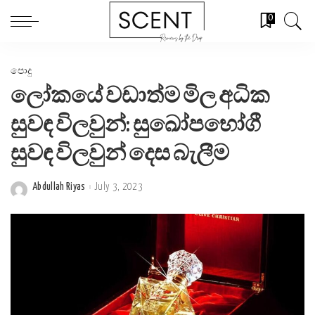
0
පොදු
ලෝකයේ වඩාත්ම මිල අධික
සුවඳ විලවුන්: සුඛෝපභෝගී
සුවඳ විලවුන් දෙස බැලීම
Abdullah Riyas
July 3, 2023
Posted
by