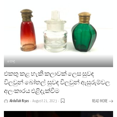
පොදු
එකතු කළ හැකි කලාවක් ලෙස සුවඳ
විලවුන් බෝතල්: සුවඳ විලවුන් ඇසුරුම්වල
අලංකාරය එළිදැක්වීම
Abdullah Riyas
August 21, 2023
READ MORE
Posted
by