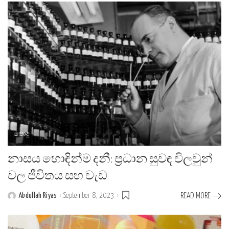
පොදු
නාසය හොඳින්ම දනී: ප්‍රධාන සුවඳ විලවුන්
වල ජීවිතය සහ වැඩ
Abdullah Riyas
September 8, 2023
READ MORE
Posted
by