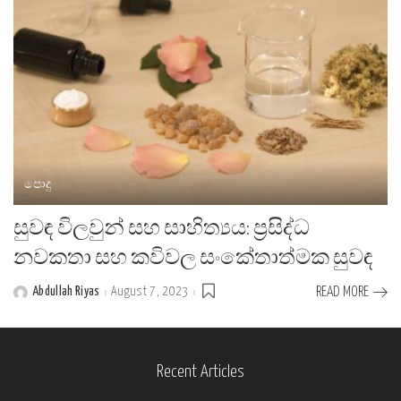
පොදු
සුවඳ විලවුන් සහ සාහිත්‍යය: ප්‍රසිද්ධ
නවකතා සහ කවිවල සංකේතාත්මක සුවඳ
Abdullah Riyas
August 7, 2023
READ MORE
Posted
by
Recent Articles