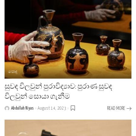
පොදු
සුවඳ විලවුන් පුරාවිද්‍යාව: පුරාණ සුවඳ
විලවුන් සොයා ගැනීම
Abdullah Riyas
August 14, 2023
READ MORE
Posted
by