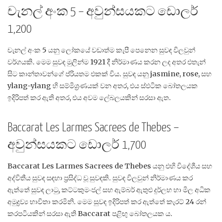
චැනල් අංක 5 – අවුන්සයකට ඩොලර්
1,200
චැනල් අංක 5 යනු ලෝකයේ වඩාත්ම කැපී පෙනෙන සුවඳ විලවුන්
වර්ගයකි. මෙම සුවඳ මුලින්ම 1921 දී නිර්මාණය කරන ලද අතර එතැන්
සිට කාන්තාවන්ගේ ප්රියතම එකක් විය. සුවඳ යනු jasmine, rose, සහ
ylang-ylang හි සම්මිශ්‍රණයක් වන අතර, එය ස්ඵටික බෝතලයක
ඉදිරිපත් කර ඇති අතර, එය අවම ලේබලයකින් සරසා ඇත.
Baccarat Les Larmes Sacrees de Thebes –
අවුන්සයකට ඩොලර් 1,700
Baccarat Les Larmes Sacrees de Thebes යනු එහි විදේශීය සහ
අද්විතීය සුවඳ සඳහා ප්‍රසිද්ධ වූ සුවඳකි. සුවඳ විලවුන් නිර්මාණය කර
ඇත්තේ සුවඳ ලාටු, කට්ටකුමංජල් සහ ඇම්බර් ඇතුළු දුර්ලභ හා මිල අධික
අමුද්‍රව්‍ය භාවිතා කරමිනි. මෙම සුවඳ ඉදිරිපත් කර ඇත්තේ කැරට් 24 රන්
කරපටියකින් සරසා ඇති Baccarat පළිඟු බෝතලයක ය.