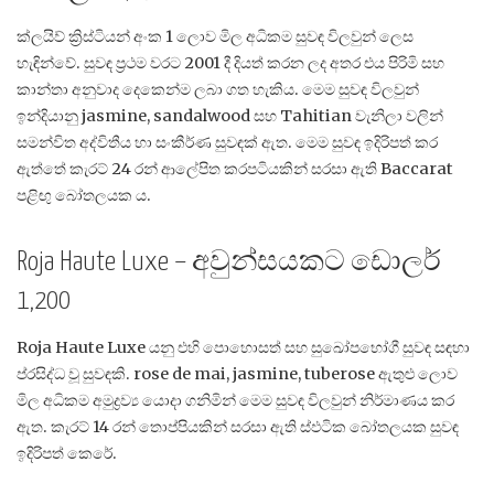
ක්ලයිව් ක්‍රිස්ටියන් අංක 1 ලොව මිල අධිකම සුවඳ විලවුන් ලෙස
හැඳින්වේ. සුවඳ ප්‍රථම වරට 2001 දී දියත් කරන ලද අතර එය පිරිමි සහ
කාන්තා අනුවාද දෙකෙන්ම ලබා ගත හැකිය. මෙම සුවඳ විලවුන්
ඉන්දියානු jasmine, sandalwood සහ Tahitian වැනිලා වලින්
සමන්විත අද්විතීය හා සංකීර්ණ සුවඳක් ඇත. මෙම සුවඳ ඉදිරිපත් කර
ඇත්තේ කැරට් 24 රන් ආලේපිත කරපටියකින් සරසා ඇති Baccarat
පළිඟු බෝතලයක ය.
Roja Haute Luxe – අවුන්සයකට ඩොලර්
1,200
Roja Haute Luxe යනු එහි පොහොසත් සහ සුඛෝපභෝගී සුවඳ සඳහා
ප්රසිද්ධ වූ සුවඳකි. rose de mai, jasmine, tuberose ඇතුළු ලොව
මිල අධිකම අමුද්‍රව්‍ය යොදා ගනිමින් මෙම සුවඳ විලවුන් නිර්මාණය කර
ඇත. කැරට් 14 රන් තොප්පියකින් සරසා ඇති ස්ඵටික බෝතලයක සුවඳ
ඉදිරිපත් කෙරේ.