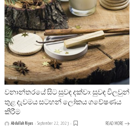
පොදු
වනාන්තරයේ සිට සුවඳ දක්වා: සුවඳ විලවුන්
තුළ දැවමය සටහන් ලෝකය ගවේෂණය
කිරීම
Abdullah Riyas
September 22, 2023
READ MORE
Posted
by