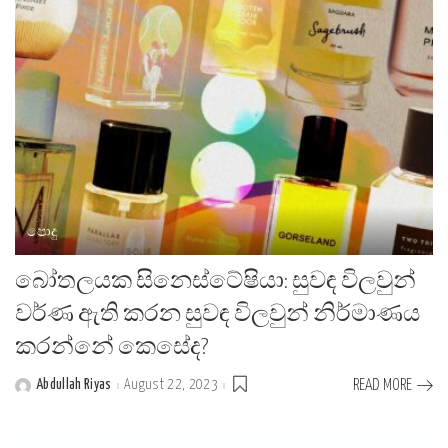
පොදු
බෝතලයක සිනෙස්ටේෂියා: සුවඳ විලවුන්
වර්ණ ඇති කරන සුවඳ විලවුන් නිර්මාණය
කරන්නේ කෙසේද?
Abdullah Riyas
August 22, 2023
READ MORE
Posted
by