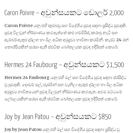
Caron Poivre – අවුන්සයකට ඩොලර් 2,000
Caron Poivre යනු එහි කුළුබඩු සහ විදේශීය සුවඳ සඳහා ප්‍රසිද්ධ සුවඳකි.
සුවඳ විලවුන් නිර්මාණය කර ඇත්තේ කළු ගම්මිරිස්, කරාබු නැටි සහ
ඇම්බර් ඇතුළු දුර්ලභ හා මිල අධික අමුද්‍රව්‍ය භාවිතා කරමිනි. කැරට් 24 රන්
තොප්පියකින් සරසා ඇති ස්ඵටික බෝතලයක සුවඳ ඉදිරිපත් කෙරේ.
Hermes 24 Faubourg – අවුන්සයකට $1,500
Hermes 24 Faubourg යනු එහි මල් සහ විදේශීය සුවඳ සඳහා ප්රසිද්ධ
වූ සුවඳකි. දොඩම් මල්, ජැස්මින් සහ වැනිලා ඇතුළු දුර්ලභ හා මිල අධික
අමුද්‍රව්‍ය භාවිතයෙන් සුවඳ විලවුන් නිර්මාණය කර ඇත. අවම මට්ටමේ
ලේබලයකින් සරසා ඇති ස්ඵටික බෝතලයක සුවඳ ඉදිරිපත් කෙරේ.
Joy by Jean Patou – අවුන්සයකට $850
Joy by Jean Patou යනු එහි මල් සහ විදේශීය සුවඳ සඳහා ප්‍රසිද්ධ වූ