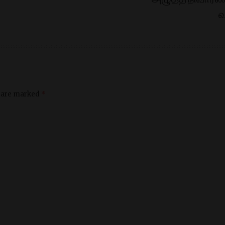
வ
s are marked
*