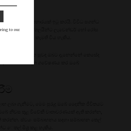
ැලකිය යුතු කාර්යභාරයක් ඉටු කරයි. විවිධ සගන්ධ
ාරී වේ. සමහර පුද්ගලයින්ට ලැවෙන්ඩර් හෝ රෝස
eing to our
පැඟිරි සුවඳ වලට කැමති විය හැකිය.
වේ, එබැවින් විශේෂිත සුවඳ ඔබට දැනෙන්නේ කෙසේද
රෝමැටෙරපි නිෂ්පාදන ගවේෂණය කර ඔබේ
රීම
ලාභ ලබා ගැනීමට, මෙම පුරුදු ඔබේ දෛනික ජීවිතයට
් ඔබේ නිවස තුළ විවේකී වාතාවරණයක් ඇති කරන්න,
ක් කරන්න. ස්වයං සම්බාහනය සඳහා සම්බාහන තෙල්
 ෙතල් මිශ්‍ර කළ හැකිය.