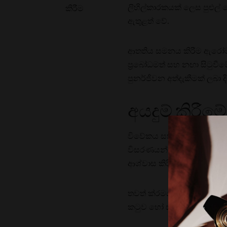
ලිහිල්කාරකයක් ලෙස පුළුල
කිරීම
ඇතුළත් වේ.
ආතතිය සමනය කිරීම ඇරෝමැටෙර
ප්‍රබෝධමත් සහ නඟා සිටුවීම
පුනර්ජීවන අත්දැකීමක් ලබා
අයදුම් කිරීම
විවේකය සහ ආතතිය සමනය කිරී
විසරණයන් හරහා, සගන්ධ ෙත
ආශ්වාස කිරීමෙන් ක්ෂණික ස
තවත් ක්රමයක් වන්නේ දේශ
කටුව හෝ ස්පන්දන ස්ථාන වැ