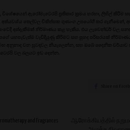
 විශේෂයෙන් ඇරෝමැටෙරපි ප්‍රතිකාර ක්‍රමය හරහා, ලිහිල් කිරීම ස
කරයි. අත්යවශ්ය තෙල්වල චිකිත්සක ගුණාංග උපයෝගී කර ගැනීමෙන්,
වේදී අත්දැකීමක් නිර්මාණය කළ හැකිය. එය ලැවෙන්ඩර් වල සනසන
පගේ යහපැවැත්ම වැඩිදියුණු කිරීමට සහ සුහද පරිසරයක් නිර්මාණය
බ සමඟ අනුනාද වන සුවඳවල නියැලෙන්න, සහ ඔබේ දෛනික චර්යාව
ැටෙරපි වල බලයට ඉඩ දෙන්න.
Share on Face
 Aromatherapy and Fragrances
ஆரோக்கியத்தில் நறுமண
அழுத்த நிவாரண