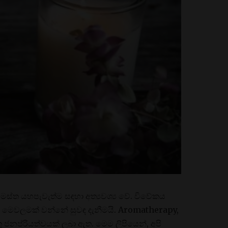
ත යහපැවැත්ම සඳහා අත්‍යවශ්‍ය වේ. විවේකය
රබල මෙවලමක් වන්නේ සුවඳ දැනීමයි. Aromatherapy,
තු ජනප්රියත්වයක් ලබා ඇත. මෙම ලිපියෙන්, අපි