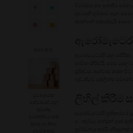
විවේකය සහ ආතතිය සමනය ක
සුවඳෙහි භූමිකාව ගැන සොය
කරන්නේ කෙසේදැයි සොයා 
ඇරෝමැටෙරපි
READ NEXT
ඇරෝමැටෙරපි යනු ශාරීරික,
භාවිතා කිරීමයි. මෙම තෙල් 
ප්‍රසිද්ධය. ආශ්වාස කරන 
පද්ධතියට කෙලින්ම සම්බන්ධ
සුවඳ දායක
ලිහිල් කිරී
සේවාවක් යනු
කුමක්ද:
ඇරෝමැටෙරපි ප්‍රතිකාරයේ ම
දායකත්වය මත
ෙතල්වල සන්සුන් ගුණ ඇති 
සුවඳ ලෝකය
ප්‍රවර්ධනය කරයි. නිදසුනක් 
ගවේෂණය