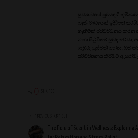
සුවතාවයේ සුවඳෙහි භූමිකාව,
හැකි මාධ්‍යයක් ඉදිරිපත් 
හැඟීමක් ප්රවර්ධනය කරන සං
නඟා සිටුවීමේ සුවඳ වේවා, අ
ගැඹුරු හුස්මක් ගන්න, ඔ
පරිවර්තනය කිරීමට ඇරෝම
0
SHARES
PREVIOUS ARTICLE
The Role of Scent in Wellness: Exploring
for Relaxation and Stress Relief