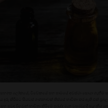
 සහගත ලෝකයේ, විවේකයේ සහ සාමයේ අවස්ථා සොයා ගැනීම සමස්
ය දුරු කිරීමට සියවස් ගණනාවක් තිස්සේ භාවිතා කර ඇති එක් ප්‍
 සහ සුවඳ විලවුන් භාවිතා කිරීමේ පුරුද්ද මෑත වසරවලදී සැලකිය යු