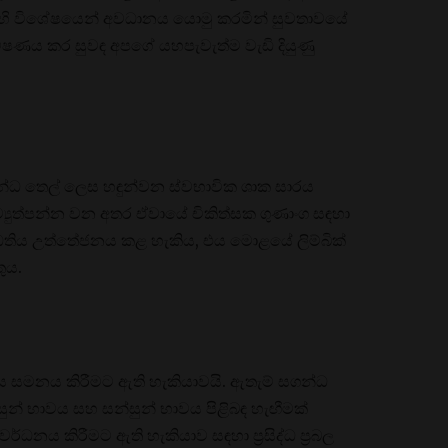
ෙහි විශේෂයෙන් අවධානය යොමු කරමින් සුවතාවයේ
ේෂණය කර සුවඳ අපගේ යහපැවැත්ම වැඩි දියුණු
ගන්ධ තෙල් ලෙස හඳුන්වන ස්වභාවික ශාක සාරය
ව්‍යුත්පන්න වන අතර ඒවායේ චිකිත්සක ගුණාංග සඳහා
්ධතිය උත්තේජනය කළ හැකිය, එය මොළයේ ලිම්බික්
ුය.
ිය සමනය කිරීමට ඇති හැකියාවයි. ඇතැම් සගන්ධ
න් භාවය සහ සන්සුන් භාවය පිළිබඳ හැඟීමක්
ර්ධනය කිරීමට ඇති හැකියාව සඳහා ප්‍රසිද්ධ ප්‍රබල