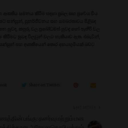
හ ආතතිය සමනය කිරීම සඳහා ප්‍රබල සහ ප්‍රවේශ විය
 අපට සන්සුන්, පුනර්ජීවනය සහ සමබරතාවය පිළිබඳ
 සුවඳ, කපුරු වල ප්‍රබෝධමත් සුවඳ හෝ පැඟිරි වල
 කිරීමට සුවඳ විලවුන් වලට හැකියාව ඇත. එබැවින්,
 සන්සුන් සහ ආතතියෙන් තොර අභයභූමියක් බවට
book
Share on Twitter
NEXT ARTICLE
த்தின் பங்கு: தளர்வு மற்றும் மன
த்திற்கான அரோமாதெரபி மற்றும்