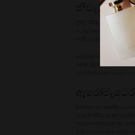
නිවැරදි සුව
ලිහිල් කිරීම සහ ආතතිය සමන
ෙතල් සහ සුවඳ මිශ්‍ර සමඟ
වැනි මල් සුවඳ ගැඹුරින් ලි
සුවඳ සඳහා සෑම කෙනෙකුගේම 
යන්න පිළිබඳව අවධානය යො
මනෝභාවය සහ සමස්ත යහපැ
ඇරෝමැටෙරපි
විවේකය සහ ආතතිය සමනය කිර
ඇතුළත් කිරීම සලකා බලන්න
නැතහොත් සන්සුන් සහ සන්ස
සෑදීමට හෝ ආදරය කරන කෙනෙ