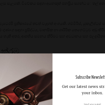
් ලෙස සැලකේ. විවේකය සඳහා අනෙකුත් ජනප්‍රිය සගන්ධ ෙතල් 
පි ප්‍රතිකාරයේ තවත් වැදගත් අංගයකි. ගම්මිරිස්, යුකැලිප්ටස්
ේ ගුණාංග සඳහා ප්‍රසිද්ධය, මානසික හා ශාරීරික තෙහෙට්ටුව අඩු 
 දිය හැකි අතර, ආතතිය සමනය කිරීමට සහ අවධානය සහ ඵලදායිතාව 
ේ ක්රම
ම සඳහා ඇරෝමැටෙරපි සහ සුවඳ විලවුන් වල ප්‍රතිලාභ භුක්ති විඳ
ල් වාතය තුලට විසුරුවා හැරීම, ප්රසන්න සහ චිකිත්සක සුවඳ
න්සුන් බලපෑමක් ඇති කළ හැකිය.
Subscribe Newslet
Get our latest news str
ීය යෙදුම හරහාය. තනුක කළ සගන්ධ ෙතල් සෘජු අවශෝෂණයට සහ 
your inbox.
නි ශරීරයේ නිශ්චිත ප්‍රදේශවලට යෙදිය හැකිය. මෙම ප්රවේශය වඩ