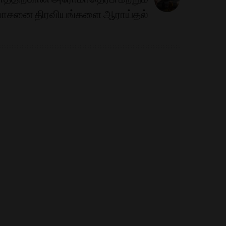
ாசனை திரவியங்களை ஆராய்தல்