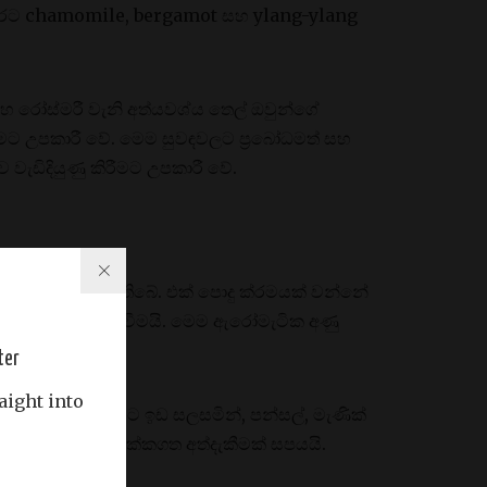
අතරට chamomile, bergamot සහ ylang-ylang
 සහ රෝස්මරී වැනි අත්යවශ්ය තෙල් ඔවුන්ගේ
කිරීමට උපකාරී වේ. මෙම සුවඳවලට ප්‍රබෝධමත් සහ
වැඩිදියුණු කිරීමට උපකාරී වේ.
ීමට විවිධ ක්‍රම තිබේ. එක් පොදු ක්රමයක් වන්නේ
 සමග අවකාශය පිරවීමයි. මෙම ඇරෝමැටික අණු
ter
aight into
ආශ්වාස කිරීමට ඉඩ සලසමින්, පන්සල්, මැණික්
ාත් දේශීය හා ඉලක්කගත අත්දැකීමක් සපයයි.