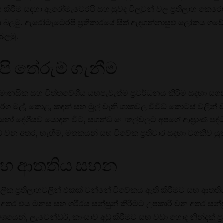
ිරීම සඳහා ඇරෝමැටෙරපි සහ සුවඳ විලවුන් වල ප්‍රතිලාභ කෙර
ා බලමු. ඇරෝමැටෙරපි ප්‍රතිකාරයේ සිත් ඇදගන්නාසුළු ලෝකය ගව
බලමු.
 තේරුම් ගැනීම
 මානසික සහ චිත්තවේගීය යහපැවැත්ම ප්‍රවර්ධනය කිරීම සඳහා ස
වර්ග මල්, කොළ, කඳන් සහ මුල් වැනි ශාකවල විවිධ කොටස් වලින් 
විට හෝ දේශීයව යොදන විට, සගන්ධ ෙතල්වලට අපගේ ආඝ්‍රාණ පද
 වන අතර, හැඟීම්, මතකයන් සහ විවේක ප්‍රතිචාර සඳහා වගකිව යුත
ම සහ ආතතිය සහන
ූලික ප්‍රතිලාභවලින් එකක් වන්නේ විවේකය ඇති කිරීමට සහ ආතත
අතර එය මනස සහ ශරීරය සන්සුන් කිරීමට උපකාරී වන අතර සන්සු
වශයෙන්, ලැවෙන්ඩර්, කාංසාව අඩු කිරීමට සහ වඩා හොඳ නින්දක් ප්‍රව