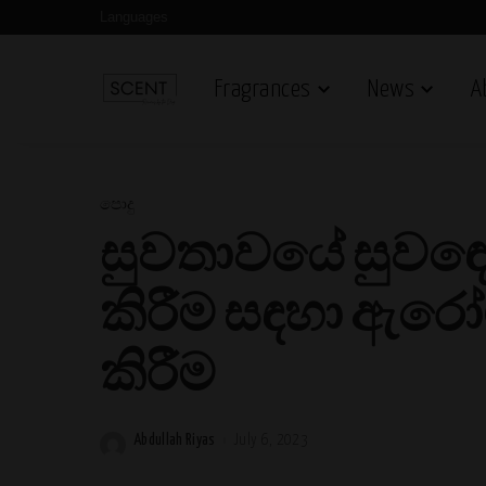
Languages
Fragrances
News
A
පොදු
සුවතාවයේ සුවඳෙහි
කිරීම සඳහා ඇරෝ
කිරීම
Abdullah Riyas
July 6, 2023
Posted
by