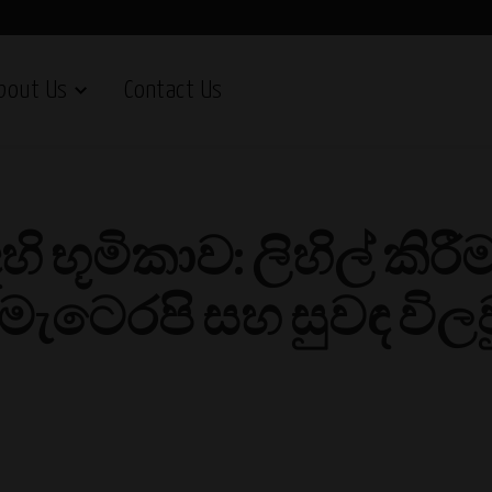
bout Us
Contact Us
 භූමිකාව: ලිහිල් කිරී
මැටෙරපි සහ සුවඳ වි