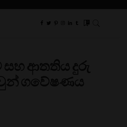
0
ම සහ ආතතිය දුරු
ලවුන් ගවේෂණය