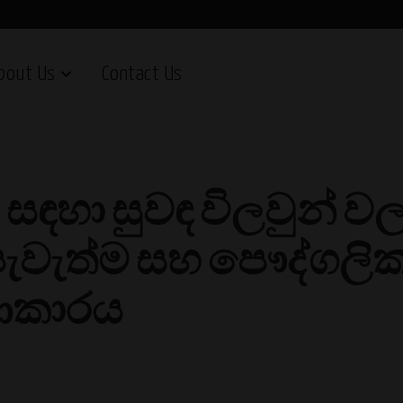
bout Us
Contact Us
ඳහා සුවඳ විලවුන් ව
පැවැත්ම සහ පෞද්ගලික
 ආකාරය