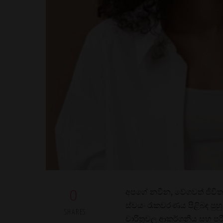
අපගේ නවීන, වේගවත් ජීවි
0
ස්වයං රැකවරණය පිළිබඳ පු
SHARES
චාරිත්‍රවල ආකර්ශනීය සහ පර