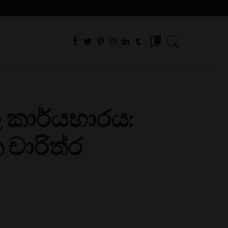
0
ල කාර්යභාරය:
 චාරිත්ර