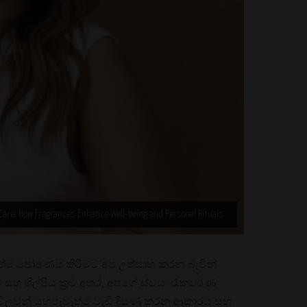
f-Care: How Fragrances Enhance Well-being and Personal Rituals
ත්ම පෝෂණය කිරීමට අප උත්සාහ කරන බැවින්
සහ ශිල්පීය ක්‍රම අතර, අපගේ ස්වයං රැකවරණ
ඳ විලවුන් යහපැවැත්ම වැඩි දියුණු කරන ආකාරය සහ