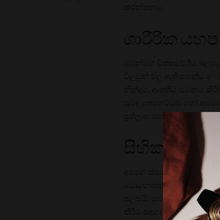
කරන්නෙමු.
ශාරීරික යහප
ඔවුන්ගේ චිත්තවේගීය බලපෑම
විලවුන් වල ඇති සගන්ධ ෙතල් 
නින්දට, ආතතිය සමනය කිරී
සුවඳ තෙහෙට්ටුව හෝ අවධානය
ප්‍රතිලාභ සහ අපගේ දෛනික ජී
සිහිකල්පනාව
අපගේ ස්වයං රැකවරණ චර්යාව
මොහොතක් ගත කිරීම චාරිත්‍ර
සලසයි. සුවඳ පිළිබඳ සංවේ
කිරීම සඳහා අපව වර්තමාන