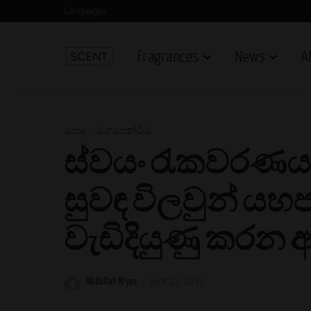
Languages
Fragrances
News
A
පොදු
මගපෙන්වීම
ස්වයං රැකවරණය ස
සුවඳ විලවුන් යහ
වැඩිදියුණු කරන
Abdullah Riyas
June 22, 2023
Posted
by