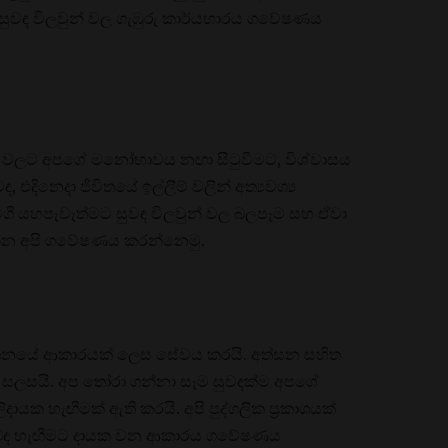
 සුවඳ විලවුන් වල ගැඹුරු කාර්යභාරය ගවේෂණය
වුන් වලට අපගේ මනෝභාවය නඟා සිටුවීමට, විශ්වාසය
 එදිනෙදා ජීවිතයේ ඉල්ලීම් වලින් අත්‍යවශ්‍ය
ේගී යහපැවැත්මට සුවඳ විලවුන් වල බලපෑම සහ ඒවා
්න අපි ගවේෂණය කරන්නෙමු.
කාශනයේ ආකාරයක් ලෙස සේවය කරයි. අත්සන සහිත
සලසයි. අප තෝරා ගන්නා සෑම සුවඳක්ම අපගේ
ායක හැඟීමක් ඇති කරයි. අපි පුද්ගලික ප්‍රකාශයක්
ළිබඳ හැඟීමට දායක වන ආකාරය ගවේෂණය