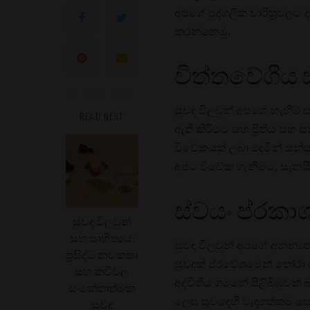
අපගේ පුද්ගලික චාරිත්‍රව
කරන්නෙමු.
චිත්තවේගීය
සුවඳ විලවුන් අපගේ හැඟීම්
READ NEXT
ඇති කිරීමට සහ ප්‍රීතිය සහ ස
විවේකයක් ලබා දෙමින් සන්
අපට විවේක ගැනීමට, සැන
ස්වයං ප්රක
සුවඳ විලවුන්
සහ සාහිත්‍යය:
සුවඳ විලවුන් අපගේ අනන්
ප්‍රසිද්ධ නවකතා
සුවඳක් ප්රවේශමෙන් තෝරා
සහ කවිවල
අද්විතීය ගමනේ පිළිබිඹුවක් 
සංකේතාත්මක
ලෙස සුවඳෙහි වැදගත්කම ස
සුවඳ