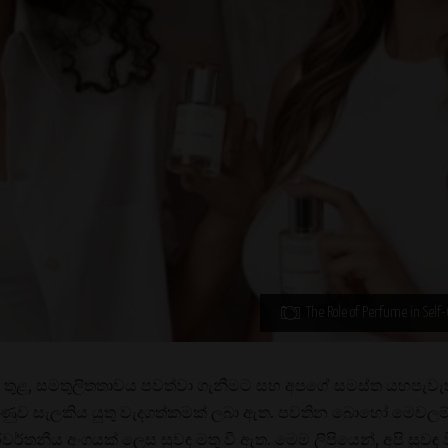
The Role of Perfume in Sel
ත තුළ, සමතුලිතතාවය පවත්වා ගැනීමට සහ අපගේ සමස්ත යහපැවැ
හුණුව සැලකිය යුතු වැදගත්කමක් ලබා ඇත. පවතින බොහෝ මෙවලම් 
ිවර්තනීය අංගයක් ලෙස සුවඳ මතු වී ඇත. මෙම ලිපියෙන්, අපි සුව