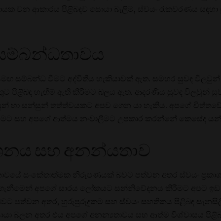
ලට දායක වන ආකාරය පිළිබඳව සොයා බැලීම, ස්වයං රැකවරණය සඳහා
 සම්බන්ධතාවය
 සමඟ සම්බන්ධ වීමට අද්විතීය හැකියාවක් ඇත. සමහර සුවඳ විල
තුට පිළිබඳ හැඟීම් ඇති කිරීමට බලය ඇත. ආදරණීය සුවඳ විලවුන් සුවඳ,
සුන් හා සන්සුන් තත්ත්වයකට අපව ගෙන යා හැකිය. අපගේ චිත්තව
සීමට සහ අපගේ ආත්මය නංවාලීමට උපකාර කරන්නේ කෙසේද යන
ාශනය සහ අනන්යතාව
‍යතාවයේ සංකේතාත්මක නිරූපණයක් බවට පත්වන අතර ස්වයං ප්‍ර
 ගැනීමෙන් අපගේ සාරය ලෝකයට සන්නිවේදනය කිරීමට අපට ඉඩ 
බවට පත්වන අතර, හුරුපුරුදුකම සහ ස්වයං සහතිකය පිළිබඳ සැනසිලිද
ොයා බලන අතර එය අපගේ අනන්‍යතාවය සහ ආත්ම විශ්වාසය පි