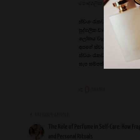
පෞද්ගලික චාරිත්ර සාරවත
ස්වයං රැකවරණය සඳහා සුවඳ 
පුද්ගලික චාරිත්‍ර වාරිත්
ලෝකය වැලඳ ගැනීමෙන්, අපට
අපගේ ස්වයං රැකවරණ චර්ය
ස්වයං රැකවරණ පිළිවෙත්වල 
සැප සම්පත්වලින් සැනසීම ලබා
0
SHARES
PREVIOUS ARTICLE
The Role of Perfume in Self-Care: How Fr
and Personal Rituals