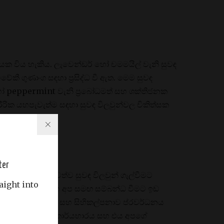
යක විය හැකිය. ලැවෙන්ඩර් හෝ චමමයිල් වැනි සුවඳ
වේකී ගුණාංග සඳහා ප්‍රසිද්ධ වී ඇත. මෙම සුවඳ
හෝ peppermint වැනි ප්‍රබෝධමත් සහ ශක්තිජනක
රික යහපැවැත්ම සඳහා සුවඳ විලවුන්වල චිකිත්සක
කරමු.
ter
ය හැකිය. දැනුවත්ව සුවඳ විලවුන් ගැල්වීමට
aight into
ට, හුස්ම ගැනීමට සහ අප සමඟ සම්බන්ධ වීමට ඉඩ
භාවය ඉහළ නැංවීම සහ සිහිකල්පනාව ප්රවර්ධනය
් ලෙස සුවඳෙහි කාර්යභාරය සහ එය අපගේ