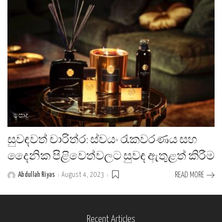
පොදු
සුවඳවත් චාරිත්ර: ස්වයං රැකවරණය සහ
දෛනික පිළිවෙත්වලට සුවඳ ඇතුළත් කිරීම
Abdullah Riyas
August 4, 2023
READ MORE
Posted
by
Recent Articles