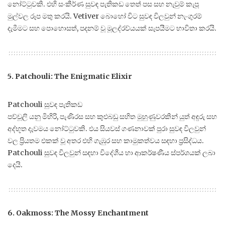
නෝට්ටුවකි. එහි සංකීර්ණ සුවඳ පැතිකඩ තෙත් පස සහ නැවුම් කැපූ
මුල්වල රූප මතු කරයි. Vetiver බොහෝ විට සුවඳ විලවුන් නැංගුරම්
දැමීමට සහ පොහොසත්, පදනම් වූ මූලද්රව්යයක් සැපයීමට භාවිතා කරයි.
5. Patchouli: The Enigmatic Elixir
Patchouli සුවඳ පැතිකඩ
පච්චූලි යනු මිහිරි, පැණිරස සහ කුළුබඩු සහිත මුහුණුවරකින් යුත් අඳුරු සහ
අද්භූත දැවමය නෝට්ටුවකි. එය සියවස් ගණනාවක් පුරා සුවඳ විලවුන්
වල ප්‍රියතම එකක් වූ අතර එහි ගැඹුර සහ කාමුකත්වය සඳහා ප්‍රසිද්ධය.
Patchouli සුවඳ විලවුන් සඳහා විදේශීය හා ආකර්ෂණීය ස්පර්ශයක් ලබා
දෙයි.
6. Oakmoss: The Mossy Enchantment