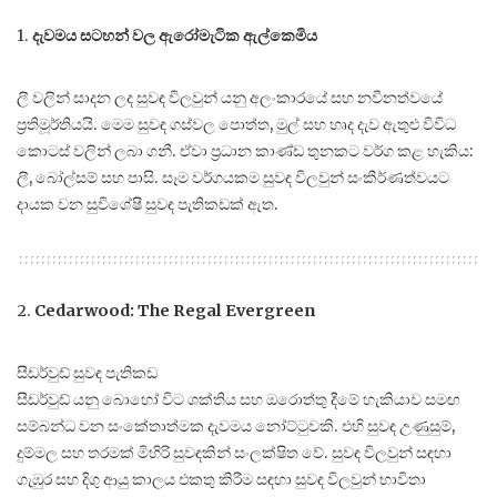
1.
දැවමය සටහන් වල ඇරෝමැටික ඇල්කෙමිය
ලී වලින් සාදන ලද සුවඳ විලවුන් යනු අලංකාරයේ සහ නවීනත්වයේ
ප්‍රතිමූර්තියයි. මෙම සුවඳ ගස්වල පොත්ත, මුල් සහ හෘද දැව ඇතුළු විවිධ
කොටස් වලින් ලබා ගනී. ඒවා ප්‍රධාන කාණ්ඩ තුනකට වර්ග කළ හැකිය:
ලී, බෝල්සම් සහ පාසි. සෑම වර්ගයකම සුවඳ විලවුන් සංකීර්ණත්වයට
දායක වන සුවිශේෂී සුවඳ පැතිකඩක් ඇත.
2.
Cedarwood: The Regal Evergreen
සීඩර්වුඩ් සුවඳ පැතිකඩ
සීඩර්වුඩ් යනු බොහෝ විට ශක්තිය සහ ඔරොත්තු දීමේ හැකියාව සමඟ
සම්බන්ධ වන සංකේතාත්මක දැවමය නෝට්ටුවකි. එහි සුවඳ උණුසුම්,
දුම්මල සහ තරමක් මිහිරි සුවඳකින් සංලක්ෂිත වේ. සුවඳ විලවුන් සඳහා
ගැඹුර සහ දිගු ආයු කාලය එකතු කිරීම සඳහා සුවඳ විලවුන් භාවිතා