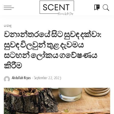
0
පොදු
වනාන්තරයේ සිට සුවඳ දක්වා:
සුවඳ විලවුන් තුළ දැවමය
සටහන් ලෝකය ගවේෂණය
කිරීම
Abdullah Riyas
September 22, 2023
Posted
by