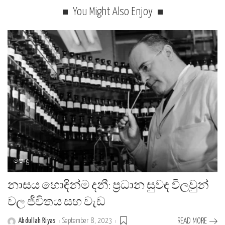
You Might Also Enjoy
පොදු
නාසය හොඳින්ම දනී: ප්‍රධාන සුවඳ විලවුන්
වල ජීවිතය සහ වැඩ
Abdullah Riyas
September 8, 2023
READ MORE
Posted