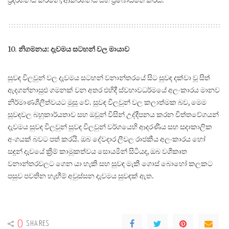
ප්‍රදර්ශනය කරමින්, ආකර්ශනය සහ ප්‍රබෝධමත් කරයි.
10.
නිගමනය: දැවමය සටහන් වල මායාව
සුවඳ විලවුන් වල දැවමය සටහන් වනාන්තරයේ සිට සුවඳ දක්වා වූ සිත්
ඇදගන්නාසුළු ගමනක් වන අතර එහිදී ස්වභාවධර්මයේ අලංකාරය මානව
නිර්මාණශීලීත්වයට මුසු වේ. සුවඳ විලවුන් වල කලාත්මක බව, මෙම
සුවඳවල බහුකාර්යතාව සහ ඔවුන් විසින් උද්දීපනය කරන චිත්තවේගයන්
දැවමය සුවඳ විලවුන් සුවඳ විලවුන් වර්ගයෙහි ආදරණීය සහ සදාකාලික
අංගයක් බවට පත් කරයි. ඔබ දේවදාර ලීවල රාජකීය අලංකාරය හෝ
සඳුන් දැවයේ ක්‍රීම් කාමුකත්වය සොයමින් සිටියද, ඔබ වශීකෘත
වනාන්තරවලට ගෙන යා හැකි සහ සුවඳ මැකී ගොස් බොහෝ කලකට
පසුව පවතින හැඟීම් අවුස්සන දැවමය සුවඳක් ඇත.
0
SHARES