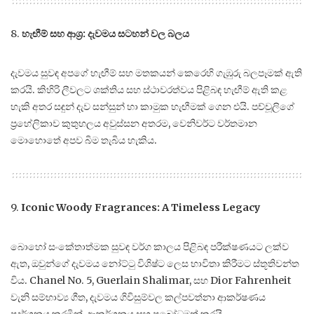
8.
හැඟීම් සහ ආශ්‍ර: දැවමය සටහන් වල බලය
දැවමය සුවඳ අපගේ හැඟීම් සහ මතකයන් කෙරෙහි ගැඹුරු බලපෑමක් ඇති
කරයි. කිහිරි ලීවලට ශක්තිය සහ ස්ථාවරත්වය පිළිබඳ හැඟීම් ඇති කළ
හැකි අතර සඳුන් දැව සන්සුන් හා කාමුක හැඟීමක් ගෙන එයි. පච්චූලිගේ
ප්‍රහේලිකාව කුතුහලය අවුස්සන අතරම, වෙනිවර්ට වර්තමාන
මොහොතේ අපව බිම තැබිය හැකිය.
9.
Iconic Woody Fragrances: A Timeless Legacy
බොහෝ සංකේතාත්මක සුවඳ වර්ග කාලය පිළිබඳ පරීක්ෂණයට ලක්ව
ඇත, ඔවුන්ගේ දැවමය නෝට්ටු විශිෂ්ට ලෙස භාවිතා කිරීමට ස්තූතිවන්ත
විය. Chanel No. 5, Guerlain Shalimar, සහ Dior Fahrenheit
වැනි සම්භාව්‍ය ගීත, දැවමය ගිවිසුම්වල කල්පවත්නා ආකර්ෂණය