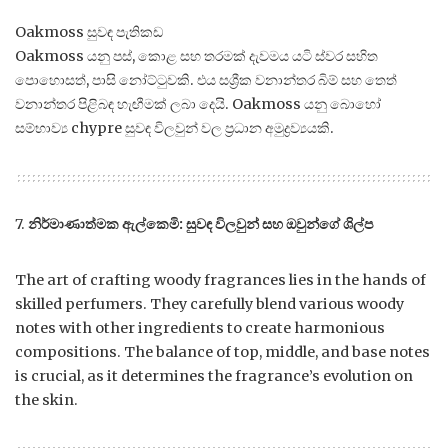
Oakmoss සුවඳ පැතිකඩ
Oakmoss යනු පස්, කොළ සහ තරමක් දැවමය යටි ස්වර සහිත
පොහොසත්, පාසි නෝට්ටුවකි. එය සශ්‍රීක වනාන්තර බිම් සහ තෙත්
වනාන්තර පිළිබඳ හැඟීමක් ලබා දෙයි. Oakmoss යනු බොහෝ
සම්භාව්‍ය chypre සුවඳ විලවුන් වල ප්‍රධාන අමුද්‍රව්‍යයකි.
7.
නිර්මාණාත්මක ඇල්කෙමි: සුවඳ විලවුන් සහ ඔවුන්ගේ ශිල්ප
The art of crafting woody fragrances lies in the hands of
skilled perfumers. They carefully blend various woody
notes with other ingredients to create harmonious
compositions. The balance of top, middle, and base notes
is crucial, as it determines the fragrance’s evolution on
the skin.