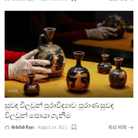
Posted
by
පොදු
සුවඳ විලවුන් පුරාවිද්‍යාව: පුරාණ සුවඳ
විලවුන් සොයා ගැනීම
Abdullah Riyas
August 14, 2023
READ MORE
Posted
by