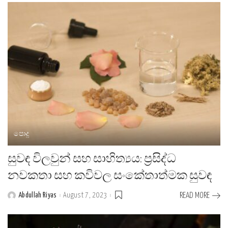
පොදු
සුවඳ විලවුන් සහ සාහිත්‍යය: ප්‍රසිද්ධ
නවකතා සහ කවිවල සංකේතාත්මක සුවඳ
Abdullah Riyas
August 7, 2023
READ MORE
Posted
by