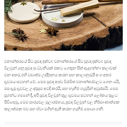
වනාන්තරයේ සිට සුවඳ දක්වා: වනාන්තරයේ සිට සුවඳ දක්වා: සුවඳ
විලවුන් යනු සුවඳ සංධ්වනියක් එකට ගෙතුන සිත් ඇදගන්නා කලාවක්
වන අතර, එහි වඩාත්ම උද්දීපනය කරන සහ කාලානුරූපී අංග අතර
දැවමය සටහන් වේ. මෙම සුවඳ අපව විස්මිත වනාන්තරවලට ගෙන යයි,
ඔප දැමූ දැවවල උණුසුම අවදි කරයි, සහ හැඟීම් ගැඹුරින් අවුස්සයි. මෙම
සුගන්ධ ගමනේ දී, අපි සුවඳ විලවුන් තුළ දැවමය සටහන් ලෝකය තුළට
පිවිසෙමු, මෙම සාරයවල මූලාරම්භය, සුවඳ විලවුන් වල නිර්මාණාත්මක
කලාත්මක බව සහ ඒවා මගින් ඇති කරන හැඟීම් සොයා ගනී.