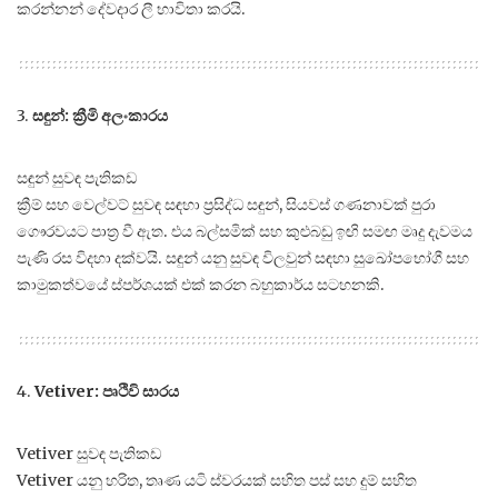
කරන්නන් දේවදාර ලී භාවිතා කරයි.
3.
සඳුන්: ක්‍රීමි අලංකාරය
සඳුන් සුවඳ පැතිකඩ
ක්‍රීම් සහ වෙල්වට් සුවඳ සඳහා ප්‍රසිද්ධ සඳුන්, සියවස් ගණනාවක් පුරා
ගෞරවයට පාත්‍ර වී ඇත. එය බල්සමික් සහ කුළුබඩු ඉඟි සමඟ මෘදු දැවමය
පැණි රස විදහා දක්වයි. සඳුන් යනු සුවඳ විලවුන් සඳහා සුඛෝපභෝගී සහ
කාමුකත්වයේ ස්පර්ශයක් එක් කරන බහුකාර්ය සටහනකි.
4.
Vetiver: පෘථිවි සාරය
Vetiver සුවඳ පැතිකඩ
Vetiver යනු හරිත, තෘණ යටි ස්වරයක් සහිත පස් සහ දුම් සහිත