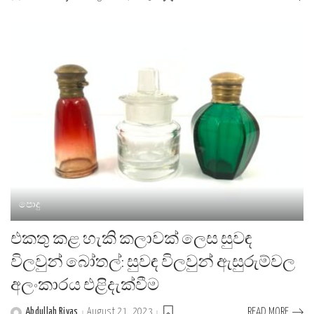
Posted
by
පොදු
එකතු කළ හැකි කලාවක් ලෙස සුවඳ
විලවුන් බෝතල්: සුවඳ විලවුන් ඇසුරුම්වල
අලංකාරය එළිදැක්වීම
Abdullah Riyas
August 21, 2023
READ MORE