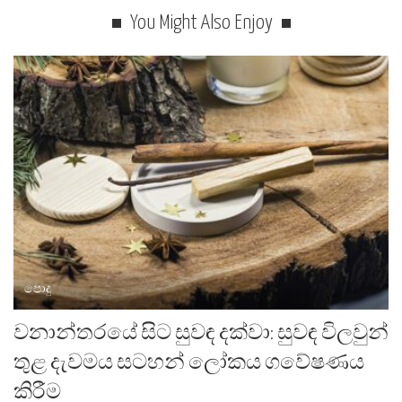
You Might Also Enjoy
පොදු
වනාන්තරයේ සිට සුවඳ දක්වා: සුවඳ විලවුන්
තුළ දැවමය සටහන් ලෝකය ගවේෂණය
කිරීම