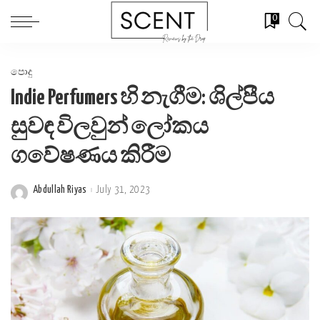
0
පොදු
Indie Perfumers හි නැගීම: ශිල්පීය
සුවඳ විලවුන් ලෝකය
ගවේෂණය කිරීම
Abdullah Riyas
July 31, 2023
Posted
by