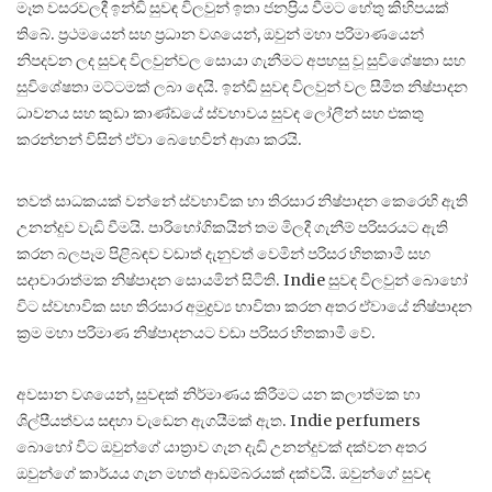
මෑත වසරවලදී ඉන්ඩි සුවඳ විලවුන් ඉතා ජනප්‍රිය වීමට හේතු කිහිපයක්
තිබේ. ප්‍රථමයෙන් සහ ප්‍රධාන වශයෙන්, ඔවුන් මහා පරිමාණයෙන්
නිපදවන ලද සුවඳ විලවුන්වල සොයා ගැනීමට අපහසු වූ සුවිශේෂතා සහ
සුවිශේෂතා මට්ටමක් ලබා දෙයි. ඉන්ඩි සුවඳ විලවුන් වල සීමිත නිෂ්පාදන
ධාවනය සහ කුඩා කාණ්ඩයේ ස්වභාවය සුවඳ ලෝලීන් සහ එකතු
කරන්නන් විසින් ඒවා බෙහෙවින් ආශා කරයි.
තවත් සාධකයක් වන්නේ ස්වභාවික හා තිරසාර නිෂ්පාදන කෙරෙහි ඇති
උනන්දුව වැඩි වීමයි. පාරිභෝගිකයින් තම මිලදී ගැනීම් පරිසරයට ඇති
කරන බලපෑම පිළිබඳව වඩාත් දැනුවත් වෙමින් පරිසර හිතකාමී සහ
සදාචාරාත්මක නිෂ්පාදන සොයමින් සිටිති. Indie සුවඳ විලවුන් බොහෝ
විට ස්වභාවික සහ තිරසාර අමුද්‍රව්‍ය භාවිතා කරන අතර ඒවායේ නිෂ්පාදන
ක්‍රම මහා පරිමාණ නිෂ්පාදනයට වඩා පරිසර හිතකාමී වේ.
අවසාන වශයෙන්, සුවඳක් නිර්මාණය කිරීමට යන කලාත්මක හා
ශිල්පීයත්වය සඳහා වැඩෙන ඇගයීමක් ඇත. Indie perfumers
බොහෝ විට ඔවුන්ගේ යාත්‍රාව ගැන දැඩි උනන්දුවක් දක්වන අතර
ඔවුන්ගේ කාර්යය ගැන මහත් ආඩම්බරයක් දක්වයි. ඔවුන්ගේ සුවඳ