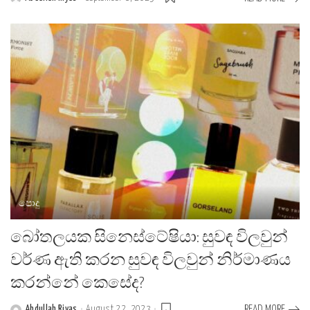
Posted
by
පොදු
බෝතලයක සිනෙස්ටේෂියා: සුවඳ විලවුන්
වර්ණ ඇති කරන සුවඳ විලවුන් නිර්මාණය
කරන්නේ කෙසේද?
Abdullah Riyas
August 22, 2023
READ MORE