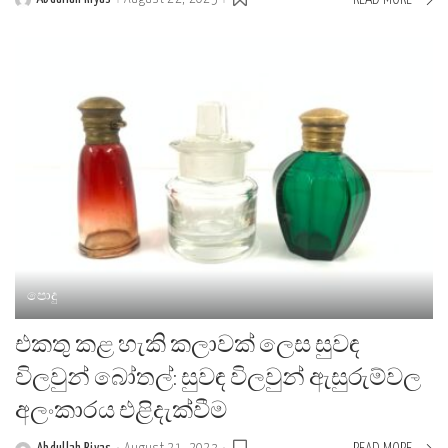
Posted
by
පොදු
එකතු කළ හැකි කලාවක් ලෙස සුවඳ
විලවුන් බෝතල්: සුවඳ විලවුන් ඇසුරුම්වල
අලංකාරය එළිදැක්වීම