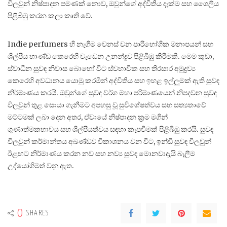
විලවුන් නිෂ්පාදන පමණක් නොව, ඔවුන්ගේ අද්විතීය දැක්ම සහ ශෛලිය
පිළිබිඹු කරන කලා කෘති වේ.
Indie perfumers හි නැගීම වෙනස් වන පාරිභෝගික මනාපයන් සහ
ශිල්පීය භාණ්ඩ කෙරෙහි වැඩෙන උනන්දුව පිළිබිඹු කිරීමකි. මෙම කුඩා,
ස්වාධීන සුවඳ නිවාස බොහෝ විට ස්වභාවික සහ තිරසාර අමුද්‍රව්‍ය
කෙරෙහි අවධානය යොමු කරමින් අද්විතීය සහ ඉහළ ඉල්ලුමක් ඇති සුවඳ
නිර්මාණය කරයි. ඔවුන්ගේ සුවඳ වර්ග මහා පරිමාණයෙන් නිපදවන සුවඳ
විලවුන් තුළ සොයා ගැනීමට අපහසු වූ සුවිශේෂත්වය සහ සත්‍යතාවේ
මට්ටමක් ලබා දෙන අතර, ඒවායේ නිෂ්පාදන ක්‍රම මගින්
ගුණාත්මකභාවය සහ ශිල්පීයත්වය සඳහා කැපවීමක් පිළිබිඹු කරයි. සුවඳ
විලවුන් කර්මාන්තය අඛණ්ඩව විකාශනය වන විට, ඉන්ඩි සුවඳ විලවුන්
ඊළඟට නිර්මාණය කරන නව සහ නව්‍ය සුවඳ මොනවාදැයි බැලීම
උද්යෝගිමත් වනු ඇත.
0
SHARES