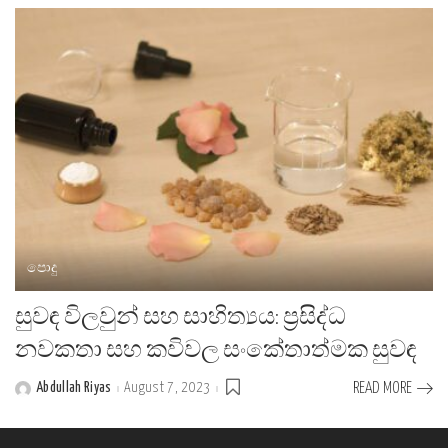
පොදු
සුවඳ විලවුන් සහ සාහිත්‍යය: ප්‍රසිද්ධ
නවකතා සහ කවිවල සංකේතාත්මක සුවඳ
Abdullah Riyas
August 7, 2023
READ MORE
Posted
by