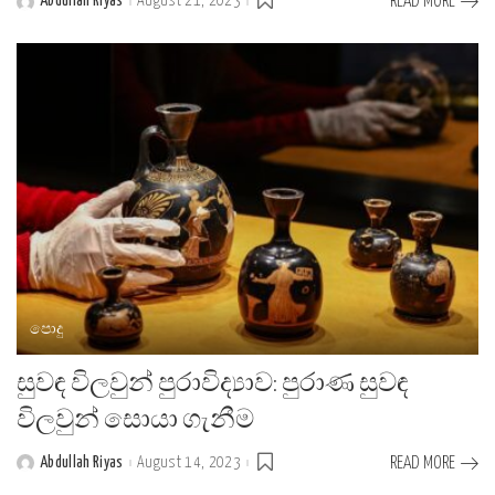
Abdullah Riyas
August 21, 2023
READ MORE
Posted
by
පොදු
සුවඳ විලවුන් පුරාවිද්‍යාව: පුරාණ සුවඳ
විලවුන් සොයා ගැනීම
Abdullah Riyas
August 14, 2023
READ MORE
Posted
by