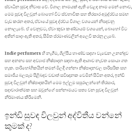
ස්වාධීන සුවඳ නිවාස වේ. විශාල නාමයක් ඇති වෙළඳ නාම මෙන් නොව,
මෙම සුවඳ විලවුන් බොහෝ විට ස්වභාවික සහ තිරසාර අමුද්රව්ය සමඟ
වැඩ කරන අතර, ඒවායේ සුවඳ ද්රව්ය විශාල වශයෙන් නිපදවනු
නොලැබේ. ඒ වෙනුවට, ඒවා කුඩා කණ්ඩායම් වශයෙන්, බොහෝ විට
අතින් සාදා ඇති අතර, සීමිත ප්රමාණවලින් අලෙවි කරනු ලැබේ.
Indie perfumers හි නැගීම, ශිල්පීය භාණ්ඩ සඳහා වැඩෙන උනන්දුව
සහ අනන්‍ය සහ අව්‍යාජ නිෂ්පාදන සඳහා ඇති ආශාව නැවත සොයා ගත
හැක. පාරිභෝගිකයින් තමන් මිලදී ගන්නා නිෂ්පාදනවල පාරිසරික සහ
සමාජීය බලපෑම පිළිබඳව වඩාත් සවිඥානක වෙමින් සිටින අතර, ඉන්ඩි
සුවඳ විලවුන් නිෂ්පාදකයින් මෙම ඉල්ලුම සපුරාලන්නේ තිරසාර,
සදාචාරාත්මක සහ ඔවුන්ගේ සන්නාමයට සත්‍ය වන සුවඳ විලවුන්
නිර්මාණය කිරීමෙනි.
ඉන්ඩි සුවඳ විලවුන් අද්විතීය වන්නේ
කුමක් ද?