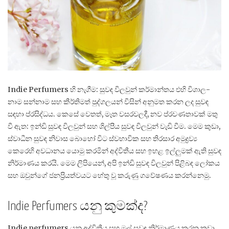
Indie Perfumers හි නැගීම: සුවඳ විලවුන් කර්මාන්තය එහි විශාල-
නාම සන්නාම සහ කීර්තිමත් පුද්ගලයන් විසින් අනුමත කරන ලද සුවඳ
සඳහා ප්රසිද්ධය. කෙසේ වෙතත්, මෑත වසරවලදී, නව ප්රවණතාවක් මතු
වී ඇත: ඉන්ඩි සුවඳ විලවුන් සහ ශිල්පීය සුවඳ විලවුන් වැඩි වීම. මෙම කුඩා,
ස්වාධීන සුවඳ නිවාස බොහෝ විට ස්වභාවික සහ තිරසාර අමුද්‍රව්‍ය
කෙරෙහි අවධානය යොමු කරමින් අද්විතීය සහ ඉහළ ඉල්ලුමක් ඇති සුවඳ
නිර්මාණය කරයි. මෙම ලිපියෙන්, අපි ඉන්ඩි සුවඳ විලවුන් පිළිබඳ ලෝකය
සහ ඔවුන්ගේ ජනප්‍රියත්වයට හේතු වූ කරුණු ගවේෂණය කරන්නෙමු.
Indie Perfumers යනු කුමක්ද?
Indie perfumers යනු අද්විතීය සහ මුල් සුවඳ නිර්මාණය කරන කුඩා,