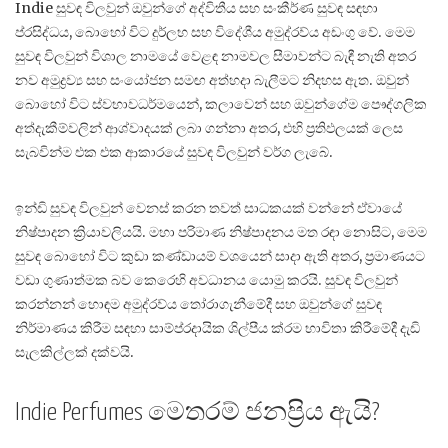
Indie සුවඳ විලවුන් ඔවුන්ගේ අද්විතීය සහ සංකීර්ණ සුවඳ සඳහා
ප්රසිද්ධය, බොහෝ විට දුර්ලභ සහ විදේශීය අමුද්රව්ය අඩංගු වේ. මෙම
සුවඳ විලවුන් විශාල නාමයේ වෙළඳ නාමවල සීමාවන්ට බැඳී නැති අතර
නව අමුද්‍රව්‍ය සහ සංයෝජන සමඟ අත්හදා බැලීමට නිදහස ඇත. ඔවුන්
බොහෝ විට ස්වභාවධර්මයෙන්, කලාවෙන් සහ ඔවුන්ගේම පෞද්ගලික
අත්දැකීම්වලින් ආශ්වාදයක් ලබා ගන්නා අතර, එහි ප්‍රතිඵලයක් ලෙස
සැබවින්ම එක එක ආකාරයේ සුවඳ විලවුන් වර්ග ලැබේ.
ඉන්ඩි සුවඳ විලවුන් වෙනස් කරන තවත් සාධකයක් වන්නේ ඒවායේ
නිෂ්පාදන ක්‍රියාවලියයි. මහා පරිමාණ නිෂ්පාදනය මත රඳා නොසිට, මෙම
සුවඳ බොහෝ විට කුඩා කණ්ඩායම් වශයෙන් සාදා ඇති අතර, ප්‍රමාණයට
වඩා ගුණාත්මක බව කෙරෙහි අවධානය යොමු කරයි. සුවඳ විලවුන්
කරන්නන් හොඳම අමුද්රව්ය තෝරාගැනීමේදී සහ ඔවුන්ගේ සුවඳ
නිර්මාණය කිරීම සඳහා සාම්ප්රදායික ශිල්පීය ක්රම භාවිතා කිරීමේදී දැඩි
සැලකිල්ලක් දක්වයි.
Indie Perfumes මෙතරම් ජනප්‍රිය ඇයි?