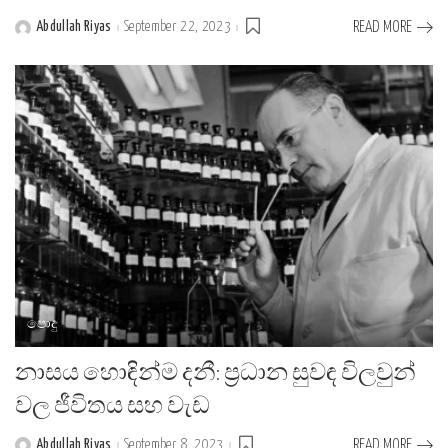
Abdullah Riyas
September 22, 2023
READ MORE
Posted
by
පොදු
නාසය හොඳින්ම දනී: ප්‍රධාන සුවඳ විලවුන්
වල ජීවිතය සහ වැඩ
Abdullah Riyas
September 8, 2023
READ MORE