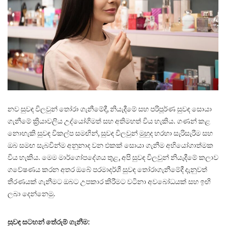
නව සුවඳ විලවුන් තෝරා ගැනීමේදී, නියැදීමේ සහ පරිපූර්ණ සුවඳ සොයා
ගැනීමේ ක්‍රියාවලිය උද්යෝගිමත් සහ අතිමහත් විය හැකිය. ගණන් කළ
නොහැකි සුවඳ විකල්ප සමඟින්, සුවඳ විලවුන් මුහුද හරහා සැරිසැරීම සහ
ඔබ සමඟ සැබවින්ම අනුනාද වන එකක් සොයා ගැනීම අභියෝගාත්මක
විය හැකිය. මෙම මාර්ගෝපදේශය තුළ, අපි සුවඳ විලවුන් නියැදීමේ කලාව
ගවේෂණය කරන අතර ඔබේ පරමාදර්ශී සුවඳ තෝරාගැනීමේදී දැනුවත්
තීරණයක් ගැනීමට ඔබට උපකාර කිරීමට වටිනා අවබෝධයක් සහ ඉඟි
ලබා දෙන්නෙමු.
සුවඳ සටහන් තේරුම් ගැනීම: