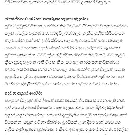
වර්ධනය වන ආකාරය ඇගයීමට මෙය ඔබට උපකාරී වනු ඇත.
ඔබේ ජීවන රටාව සහ පෞරුෂය සලකා බලන්න:
සුවඳ විලවුන් වර්ගයක් තෝරාගැනීමේදී ඔබේ ජීවන රටාව සහ පෞරුෂය
සලකා බැලීම වැදගත් වේ. සුවඳ විලවුන්වලට හැඟීම් ජනිත කිරීමට සහ
කල්පවතින හැඟීමක් ඉතිරි කිරීමට බලය ඇත, එබැවින් ඔබේ පුද්ගලික
ශෛලියට සහ ඔබට ප්‍රක්ෂේපණය කිරීමට අවශ්‍ය රූපයට ගැලපෙන
සුවඳක් තෝරන්න. ඔබට ක්‍රියාශීලී ජීවන රටාවක් තිබේ නම්, ඔබ නැවුම්,
ක්‍රීඩා සුවඳ වලට කැමති විය හැකිය. ඔබ අලංකාරය සහ නවීනත්වය
දෙසට ආකර්ෂණය වන්නේ නම්, මල් හෝ පෙරදිග සුවඳ විලවුන් වඩාත්
සුදුසු විය හැකිය. අවසාන වශයෙන්, ඔබට විශ්වාසයක් ඇති කරන සහ
ඔබේ පෞද්ගලිකත්වය නියෝජනය කරන සුවඳ විලවුන් තෝරන්න.
දෙවන අදහස් සෙවීම:
ඔබ සුවඳ විලවුන් නියැදීමෙන් පසුව තවමත් තීරණය කර නොමැති නම්,
අන් අයගේ අදහස් විමසන්න. ඔබ සලකා බලන සුවඳ පිළිබඳ ඔවුන්ගේ
අදහස් සඳහා මිතුරෙකුගෙන් හෝ දැනුමැති විකුණුම් සහකරුවෙකුගෙන්
විමසන්න. ඔවුන් වටිනා තීක්ෂ්ණ බුද්ධියක් ලබා දීමට හෝ ඔබට මග
හැරිය හැකි ඇතැම් සූක්ෂ්මතා දැකීමට ඉඩ ඇත. කෙසේ වෙතත්, පුද්ගලික