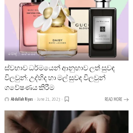
පොදු
මගපෙන්වීම
ස්වභාව ධර්මයෙන් ආනුභාව ලත් සුවඳ
විලවුන්: උද්භිද හා මල් සුවඳ විලවුන්
ගවේෂණය කිරීම
Abdullah Riyas
June 21, 2023
READ MORE
Posted
by