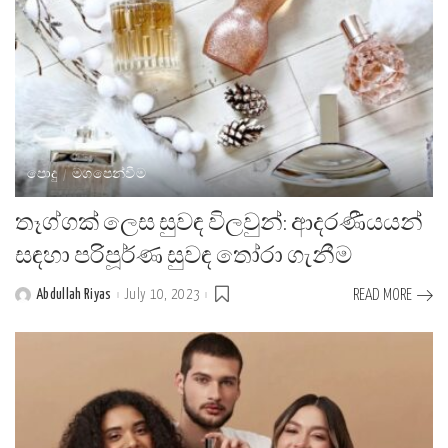
පොදු
මගපෙන්වීම
තෑග්ගක් ලෙස සුවඳ විලවුන්: ආදරණීයයන්
සඳහා පරිපූර්ණ සුවඳ තෝරා ගැනීම
Abdullah Riyas
July 10, 2023
READ MORE
Posted
by