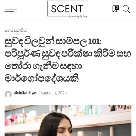
0
මගපෙන්වීම
සුවඳ විලවුන් සාම්පල 101:
පරිපූර්ණ සුවඳ පරීක්ෂා කිරීම සහ
තෝරා ගැනීම සඳහා
මාර්ගෝපදේශයකි
Abdullah Riyas
August 3, 2023
Posted
by