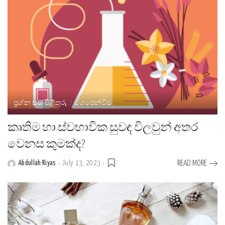
ප්‍රශ්න සහ පිළිතුරු
මගපෙන්වීම
කෘතිම හා ස්වභාවික සුවඳ විලවුන් අතර
වෙනස කුමක්ද?
Abdullah Riyas
July 13, 2023
READ MORE
Posted
by