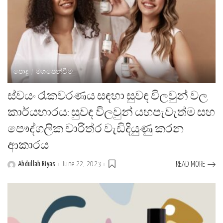
පොදු
මගපෙන්වීම
ස්වයං රැකවරණය සඳහා සුවඳ විලවුන් වල
කාර්යභාරය: සුවඳ විලවුන් යහපැවැත්ම සහ
පෞද්ගලික චාරිත්ර වැඩිදියුණු කරන
ආකාරය
Abdullah Riyas
June 22, 2023
READ MORE
Posted
by