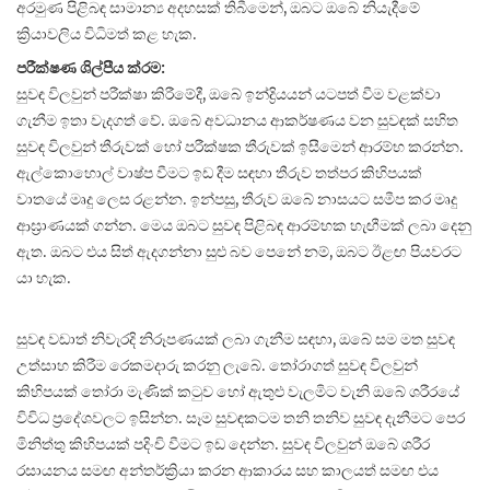
අරමුණ පිළිබඳ සාමාන්‍ය අදහසක් තිබීමෙන්, ඔබට ඔබේ නියැදීමේ
ක්‍රියාවලිය විධිමත් කළ හැක.
පරීක්ෂණ ශිල්පීය ක්රම:
සුවඳ විලවුන් පරීක්ෂා කිරීමේදී, ඔබේ ඉන්ද්‍රියයන් යටපත් වීම වළක්වා
ගැනීම ඉතා වැදගත් වේ. ඔබේ අවධානය ආකර්ෂණය වන සුවඳක් සහිත
සුවඳ විලවුන් තීරුවක් හෝ පරීක්ෂක තීරුවක් ඉසීමෙන් ආරම්භ කරන්න.
ඇල්කොහොල් වාෂ්ප වීමට ඉඩ දීම සඳහා තීරුව තත්පර කිහිපයක්
වාතයේ මෘදු ලෙස රළන්න. ඉන්පසු, තීරුව ඔබේ නාසයට සමීප කර මෘදු
ආඝ්‍රාණයක් ගන්න. මෙය ඔබට සුවඳ පිළිබඳ ආරම්භක හැඟීමක් ලබා දෙනු
ඇත. ඔබට එය සිත් ඇදගන්නා සුළු බව පෙනේ නම්, ඔබට ඊළඟ පියවරට
යා හැක.
සුවඳ වඩාත් නිවැරදි නිරූපණයක් ලබා ගැනීම සඳහා, ඔබේ සම මත සුවඳ
උත්සාහ කිරීම රෙකමදාරු කරනු ලැබේ. තෝරාගත් සුවඳ විලවුන්
කිහිපයක් තෝරා මැණික් කටුව හෝ ඇතුළු වැලමිට වැනි ඔබේ ශරීරයේ
විවිධ ප්‍රදේශවලට ඉසින්න. සෑම සුවඳකටම තනි තනිව සුවඳ දැනීමට පෙර
මිනිත්තු කිහිපයක් පදිංචි වීමට ඉඩ දෙන්න. සුවඳ විලවුන් ඔබේ ශරීර
රසායනය සමඟ අන්තර්ක්‍රියා කරන ආකාරය සහ කාලයත් සමඟ එය