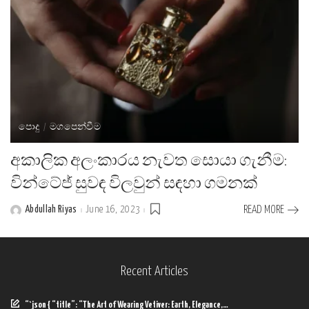
පොදු
මගපෙන්වීම
අකාලික අලංකාරය නැවත සොයා ගැනීම:
වින්ටේජ් සුවඳ විලවුන් සඳහා ගමනක්
Abdullah Riyas
June 16, 2023
READ MORE
Posted
by
Recent Articles
“`json { “title”: “The Art of Wearing Vetiver: Earth, Elegance,…