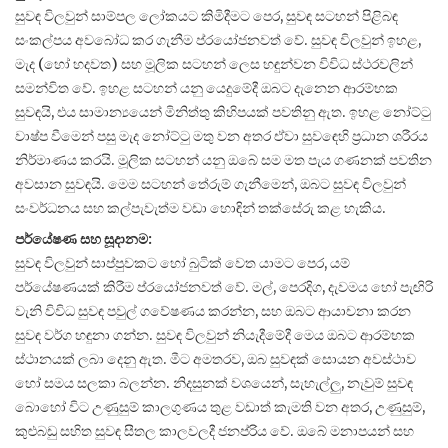
සුවඳ විලවුන් සාම්පල ලෝකයට කිමිදීමට පෙර, සුවඳ සටහන් පිළිබඳ
සංකල්පය අවබෝධ කර ගැනීම ප්රයෝජනවත් වේ. සුවඳ විලවුන් ඉහළ,
මැද (හෝ හදවත) සහ මූලික සටහන් ලෙස හඳුන්වන විවිධ ස්ථරවලින්
සමන්විත වේ. ඉහළ සටහන් යනු යෙදුමේදී ඔබට දැනෙන ආරම්භක
සුවඳයි, එය සාමාන්‍යයෙන් මිනිත්තු කිහිපයක් පවතිනු ඇත. ඉහළ නෝට්ටු
වාෂ්ප වීමෙන් පසු මැද නෝට්ටු මතු වන අතර ඒවා සුවඳෙහි ප්‍රධාන ශරීරය
නිර්මාණය කරයි. මූලික සටහන් යනු ඔබේ සම මත පැය ගණනක් පවතින
අවසාන සුවඳයි. මෙම සටහන් තේරුම් ගැනීමෙන්, ඔබට සුවඳ විලවුන්
සංවර්ධනය සහ කල්පැවැත්ම වඩා හොඳින් තක්සේරු කළ හැකිය.
පර්යේෂණ සහ සූදානම:
සුවඳ විලවුන් සාප්පුවකට හෝ බුටික් වෙත යාමට පෙර, යම්
පර්යේෂණයක් කිරීම ප්රයෝජනවත් වේ. මල්, පෙරදිග, දැවමය හෝ පැඟිරි
වැනි විවිධ සුවඳ පවුල් ගවේෂණය කරන්න, සහ ඔබට ආයාචනා කරන
සුවඳ වර්ග හඳුනා ගන්න. සුවඳ විලවුන් නියැදීමේදී මෙය ඔබට ආරම්භක
ස්ථානයක් ලබා දෙනු ඇත. මීට අමතරව, ඔබ සුවඳක් සොයන අවස්ථාව
හෝ සමය සලකා බලන්න. නිදසුනක් වශයෙන්, සැහැල්ලු, නැවුම් සුවඳ
බොහෝ විට උණුසුම් කාලගුණය තුළ වඩාත් කැමති වන අතර, උණුසුම්,
කුළුබඩු සහිත සුවඳ සීතල කාලවලදී ජනප්රිය වේ. ඔබේ මනාපයන් සහ