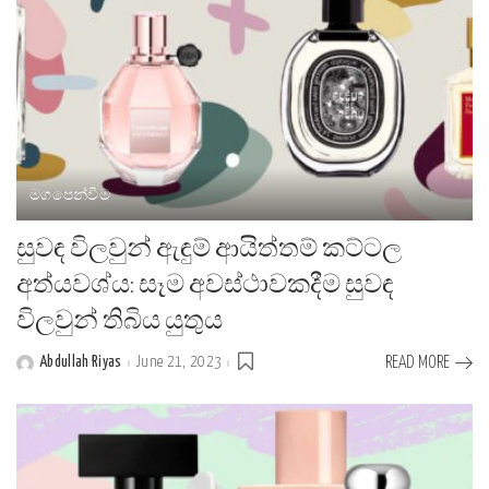
මගපෙන්වීම
සුවඳ විලවුන් ඇඳුම් ආයිත්තම් කට්ටල
අත්යවශ්ය: සෑම අවස්ථාවකදීම සුවඳ
විලවුන් තිබිය යුතුය
Abdullah Riyas
June 21, 2023
READ MORE
Posted
by