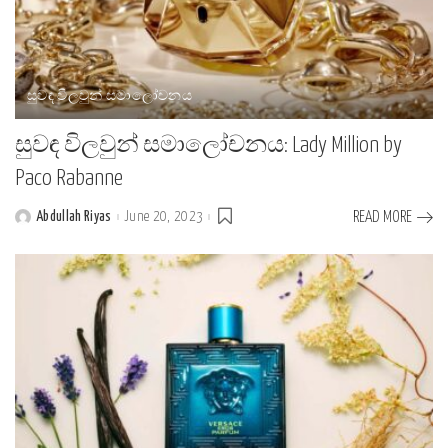
සුවඳ විලවුන් සමාලෝචනය
සුවඳ විලවුන් සමාලෝචනය: Lady Million by
Paco Rabanne
Abdullah Riyas
June 20, 2023
READ MORE
Posted
by