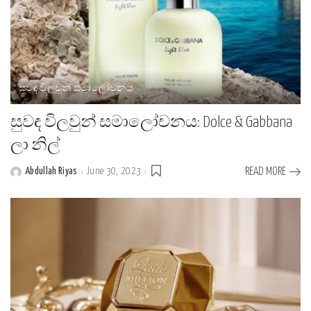
සුවඳ විලවුන් සමාලෝචනය
සුවඳ විලවුන් සමාලෝචනය: Dolce & Gabbana
ලා නිල්
Abdullah Riyas
June 30, 2023
READ MORE
Posted
by