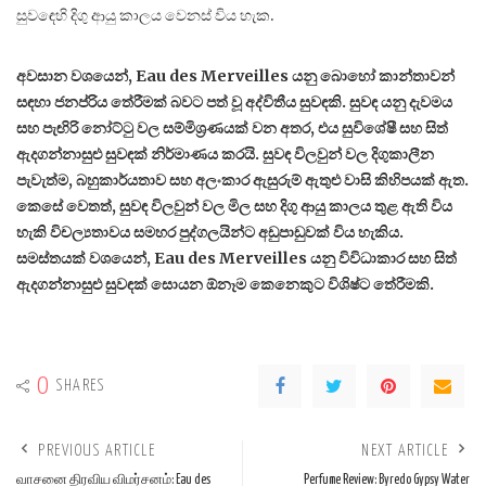
සුවඳෙහි දිගු ආයු කාලය වෙනස් විය හැක.
අවසාන වශයෙන්, Eau des Merveilles යනු බොහෝ කාන්තාවන්
සඳහා ජනප්රිය තේරීමක් බවට පත් වූ අද්විතීය සුවඳකි. සුවඳ යනු දැවමය
සහ පැඟිරි නෝට්ටු වල සම්මිශ්‍රණයක් වන අතර, එය සුවිශේෂී සහ සිත්
ඇදගන්නාසුළු සුවඳක් නිර්මාණය කරයි. සුවඳ විලවුන් වල දිගුකාලීන
පැවැත්ම, බහුකාර්යතාව සහ අලංකාර ඇසුරුම් ඇතුළු වාසි කිහිපයක් ඇත.
කෙසේ වෙතත්, සුවඳ විලවුන් වල මිල සහ දිගු ආයු කාලය තුළ ඇති විය
හැකි විචල්‍යතාවය සමහර පුද්ගලයින්ට අඩුපාඩුවක් විය හැකිය.
සමස්තයක් වශයෙන්, Eau des Merveilles යනු විවිධාකාර සහ සිත්
ඇදගන්නාසුළු සුවඳක් සොයන ඕනෑම කෙනෙකුට විශිෂ්ට තේරීමකි.
0
SHARES
PREVIOUS ARTICLE
NEXT ARTICLE
வாசனை திரவிய விமர்சனம்: Eau des
Perfume Review: Byredo Gypsy Water