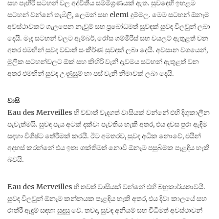
සහ පැඟිරි සටහන් වල අද්විතීය සම්මිශ්‍රණයක් ඇත. සුවඳෙහි ඉහළම
සටහන් වන්නේ තැඹිලි, ලෙමන් සහ elemi දුම්මල. මෙම සටහන් ඕනෑම
අවස්ථාවකට ගැලපෙන නැවුම් සහ ප්‍රබෝධමත් සුවඳක් සුවඳ විලවුන් ලබා
දෙයි. මැද සටහන් වලට ඇම්බර්, රෝස ගම්මිරිස් සහ වයලට් ඇතුළත් වන
අතර එමඟින් සුවඳ වඩාත් සංකීර්ණ සුවඳක් ලබා දෙයි. අවසාන වශයෙන්,
මූලික සටහන්වලට ඕක් සහ කිහිරි වැනි දැවමය සටහන් ඇතුළත් වන
අතර එමඟින් සුවඳ උණුසුම් හා පස් වැනි නිමාවක් ලබා දෙයි.
වාසි
Eau des Merveilles හි වඩාත් වැදගත් වාසියක් වන්නේ එහි දිගුකාලීන
පැවැත්මයි. සුවඳ පැය අටක් දක්වා පැවතිය හැකි අතර, එය දවස පුරා ඇඳීම
සඳහා විශිෂ්ට තේරීමක් කරයි. ඊට අමතරව, සුවඳ අධික නොවේ, එයින්
අදහස් කරන්නේ එය ඉතා ශක්තිමත් නොවී ඕනෑම පසුබිමක පැළඳිය හැකි
බවයි.
Eau des Merveilles හි තවත් වාසියක් වන්නේ එහි බහුකාර්යතාවයි.
සුවඳ විලවුන් ඕනෑම කන්නයක පැළඳිය හැකි අතර, එය දිවා කාලයේ සහ
රාත්රී ඇඳුම් සඳහා සුදුසු වේ. තවද, සුවඳ අනියම් සහ විධිමත් අවස්ථාවන්