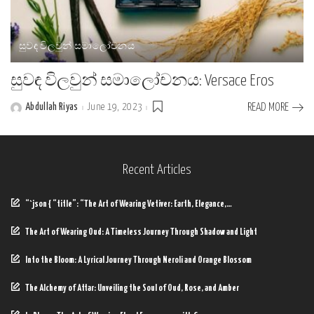
සුවඳ විලවුන් සමාලෝචනය
සුවඳ විලවුන් සමාලෝචනය: Versace Eros
Abdullah Riyas
June 19, 2023
READ MORE
Posted
by
Recent Articles
“`json { “title”: “The Art of Wearing Vetiver: Earth, Elegance,…
The Art of Wearing Oud: A Timeless Journey Through Shadow and Light
Into the Bloom: A Lyrical Journey Through Neroli and Orange Blossom
The Alchemy of Attar: Unveiling the Soul of Oud, Rose, and Amber