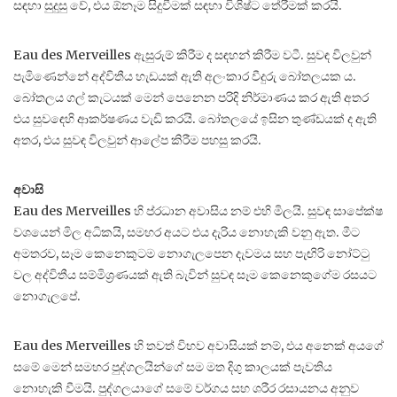
සඳහා සුදුසු වේ, එය ඕනෑම සිදුවීමක් සඳහා විශිෂ්ට තේරීමක් කරයි.
Eau des Merveilles ඇසුරුම් කිරීම ද සඳහන් කිරීම වටී. සුවඳ විලවුන්
පැමිණෙන්නේ අද්විතීය හැඩයක් ඇති අලංකාර වීදුරු බෝතලයක ය.
බෝතලය ගල් කැටයක් මෙන් පෙනෙන පරිදි නිර්මාණය කර ඇති අතර
එය සුවඳෙහි ආකර්ෂණය වැඩි කරයි. බෝතලයේ ඉසින තුණ්ඩයක් ද ඇති
අතර, එය සුවඳ විලවුන් ආලේප කිරීම පහසු කරයි.
අවාසි
Eau des Merveilles හි ප්රධාන අවාසිය නම් එහි මිලයි. සුවඳ සාපේක්ෂ
වශයෙන් මිල අධිකයි, සමහර අයට එය දැරිය නොහැකි වනු ඇත. මීට
අමතරව, සෑම කෙනෙකුටම නොගැලපෙන දැවමය සහ පැඟිරි නෝට්ටු
වල අද්විතීය සම්මිශ්‍රණයක් ඇති බැවින් සුවඳ සෑම කෙනෙකුගේම රසයට
නොගැලපේ.
Eau des Merveilles හි තවත් විභව අවාසියක් නම්, එය අනෙක් අයගේ
සමේ මෙන් සමහර පුද්ගලයින්ගේ සම මත දිගු කාලයක් පැවතිය
නොහැකි වීමයි. පුද්ගලයාගේ සමේ වර්ගය සහ ශරීර රසායනය අනුව