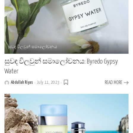
සුවඳ විලවුන් සමාලෝචනය
සුවඳ විලවුන් සමාලෝචනය: Byredo Gypsy
Water
Abdullah Riyas
July 11, 2023
READ MORE
Posted
by