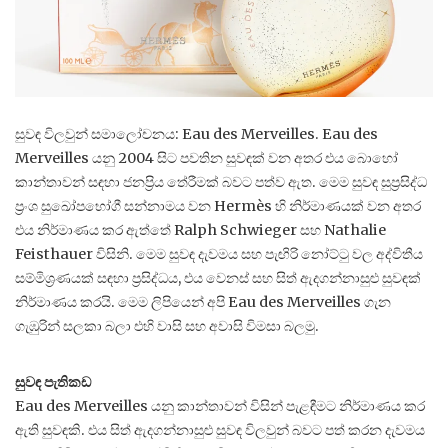
සුවඳ විලවුන් සමාලෝචනය: Eau des Merveilles. Eau des
Merveilles යනු 2004 සිට පවතින සුවඳක් වන අතර එය බොහෝ
කාන්තාවන් සඳහා ජනප්‍රිය තේරීමක් බවට පත්ව ඇත. මෙම සුවඳ සුප්‍රසිද්ධ
ප්‍රංශ සුඛෝපභෝගී සන්නාමය වන Hermès හි නිර්මාණයක් වන අතර
එය නිර්මාණය කර ඇත්තේ Ralph Schwieger සහ Nathalie
Feisthauer විසිනි. මෙම සුවඳ දැවමය සහ පැඟිරි නෝට්ටු වල අද්විතීය
සම්මිශ්‍රණයක් සඳහා ප්‍රසිද්ධය, එය වෙනස් සහ සිත් ඇදගන්නාසුළු සුවඳක්
නිර්මාණය කරයි. මෙම ලිපියෙන් අපි Eau des Merveilles ගැන
ගැඹුරින් සලකා බලා එහි වාසි සහ අවාසි විමසා බලමු.
සුවඳ පැතිකඩ
Eau des Merveilles යනු කාන්තාවන් විසින් පැළඳීමට නිර්මාණය කර
ඇති සුවඳකි. එය සිත් ඇදගන්නාසුළු සුවඳ විලවුන් බවට පත් කරන දැවමය