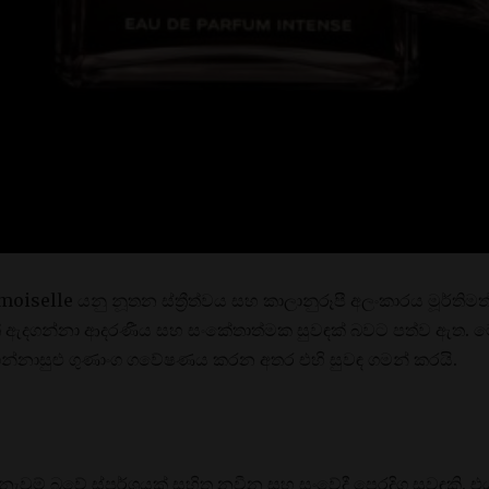
iselle යනු නූතන ස්ත්‍රීත්වය සහ කාලානුරූපී අලංකාරය මූර්තිමත
ිත් ඇදගන්නා ආදරණීය සහ සංකේතාත්මක සුවඳක් බවට පත්ව ඇත.
ගන්නාසුළු ගුණාංග ගවේෂණය කරන අතර එහි සුවඳ ගමන් කරයි.
ැවුම් බවේ ස්පර්ශයක් සහිත නවීන සහ සංවේදී පෙරදිග සුවඳකි. 