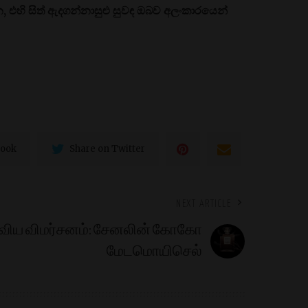
එහි සිත් ඇදගන්නාසුළු සුවඳ ඔබව අලංකාරයෙන්
book
Share on Twitter
NEXT ARTICLE
விய விமர்சனம்: சேனலின் கோகோ
மேடமொயிசெல்