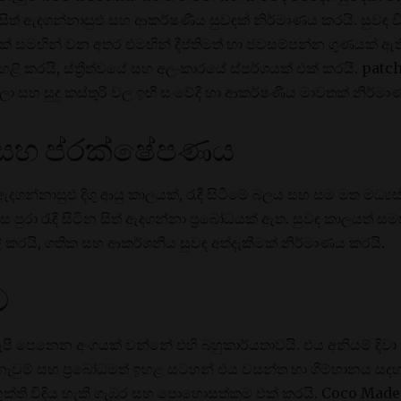
සිත් ඇදගන්නාසුළු සහ ආකර්ෂණීය සුවඳක් නිර්මාණය කරයි. සුවඳ 
පිරීමක් සමඟින් වන අතර එමඟින් දීප්තිමත් හා ජවසම්පන්න ගුණයක
 හෙළි කරයි, ස්ත්‍රීත්වයේ සහ අලංකාරයේ ස්පර්ශයක් එක් කරයි. pat
ා සහ සුදු කස්තුරි වල ඉඟි සංවේදී හා ආකර්ෂණීය මාවතක් නිර්මා
 සහ ප්රක්ෂේපණය
දගන්නාසුළු දිගු ආයු කාලයක්, රැඳී සිටීමේ බලය සහ සම මත මධ්‍
ි දවස පුරා රැඳී සිටින සිත් ඇදගන්නා ප්‍රබෝධයක් ඇත. සුවඳ කාලයත
 කරයි, ගතික සහ ආකර්ශනීය සුවඳ අත්දැකීමක් නිර්මාණය කරයි.
ව
ී පෙනෙන අංගයක් වන්නේ එහි බහුකාර්යතාවයි. එය අනියම් දිවා ක
ැවුම් සහ ප්‍රබෝධමත් ඉහළ සටහන් එය වසන්ත හා ගිම්හානය සඳහ
භුක්ති විඳිය හැකි ගැඹුර සහ පොහොසත්කම එක් කරයි. Coco Mad