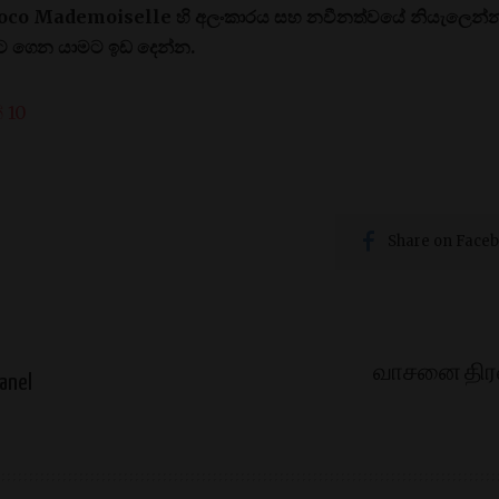
Coco Mademoiselle හි අලංකාරය සහ නවීනත්වයේ නියැලෙන්න, 
ගෙන යාමට ඉඩ දෙන්න.
 10
Share on Face
வாசனை திர
anel