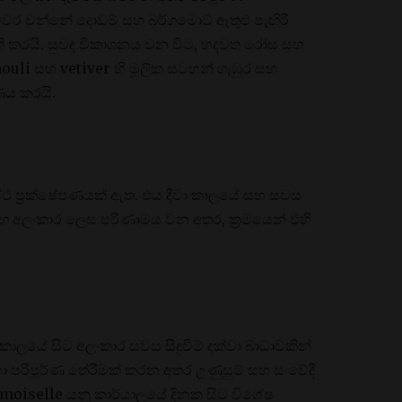
විවර වන්නේ දොඩම් සහ බර්ගමොට් ඇතුළු පැඟිරි
් ඇති කරයි. සුවඳ විකාශනය වන විට, හදවත රෝස සහ
chouli සහ vetiver හි මූලික සටහන් ගැඹුර සහ
ණය කරයි.
යස්ථ ප්‍රක්ෂේපණයක් ඇත. එය දිවා කාලයේ සහ සවස
් සමඟ අලංකාර ලෙස පරිණාමය වන අතර, ක්‍රමයෙන් එහි
ාලයේ සිට අලංකාර සවස සිදුවීම් දක්වා බාධාවකින්
ා පරිපූර්ණ තේරීමක් කරන අතර උණුසුම් සහ සංවේදී
emoiselle යනු කාර්යාලයේ දිනක සිට විශේෂ