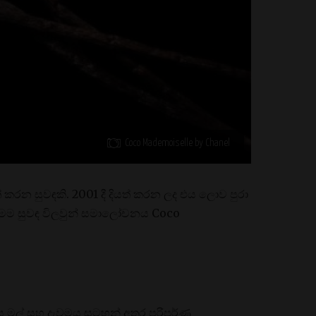
Coco Mademoiselle by Chanel
් කරන සුවඳකි. 2001 දී දියත් කරන ලද එය ලොව පුරා
 මෙම සුවඳ විලවුන් සමාලෝචනය Coco
එය මල් සහ දැවමය සටහන් අතර පරිපූර්ණ