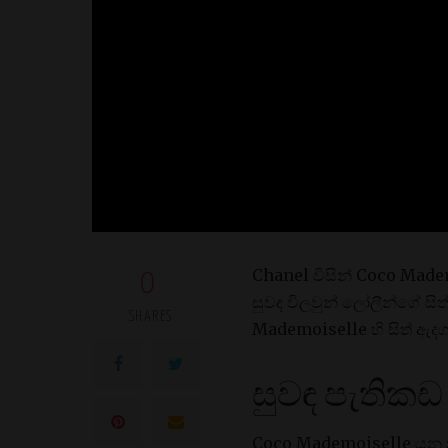
Chanel විසින් Coco Mademo
0
සුවඳ විලවුන් ලෝලීන්ගේ ස
SHARES
Mademoiselle හි සිත් ඇද
සුවඳ පැතිකඩ
Coco Mademoiselle යනු න