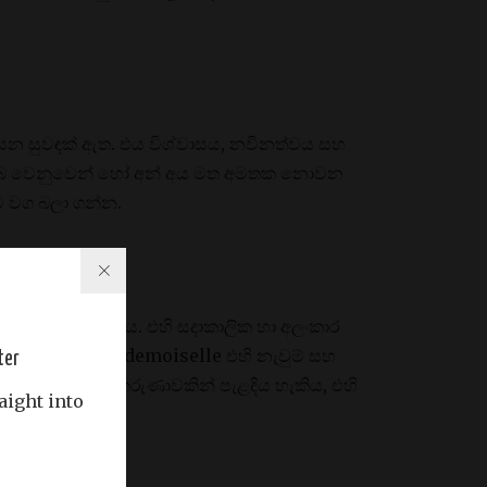
සන සුවඳක් ඇත. එය විශ්වාසය, නවීනත්වය සහ
එය ඔබ වෙනුවෙන් හෝ අන් අය මත අමතක නොවන
ට වග බලා ගන්න.
රස විඳිය හැකිය. එහි සදාකාලික හා අලංකාර
ත් කල, Coco Mademoiselle එහි නැවුම් සහ
ter
ඍතුවේ දී සමාන කරුණාවකින් පැළඳිය හැකිය, එහි
aight into