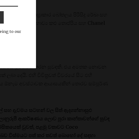
රූපිත සෘජුකෝණාස්‍රාකාර බෝතලය පිරිසිදු රේඛා සහ
මට ඉඩ සලසයි. සම්භාව්‍ය කළු තොප්පිය සහ Chanel
eing to our
ආත්මය මූර්තිමත් කරන සුවඳකි. එය අමතක නොවන
 ලබා දෙයි. එහි විචිත්‍රවත් විවරයේ සිට එහි
 එය ඕනෑම අවස්ථාවක ආයාසයකින් තොරව සම්පූර්ණ
ල් සහ දැවමය සටහන් වල සිත් ඇදගන්නාසුළු
හ කාලානුරූපී ආකර්ෂණය ලොව පුරා කාන්තාවන්ගේ සුවඳ
 රසිකයෙක් වුවත්, පළමු වතාවට Coco
බව විස්මයට පත් කර තවත් බොහෝ දේ සඳහා