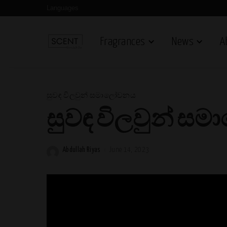
Languages
Fragrances
News
A
සුවඳ විලවුන් සමාලෝචනය
සුවඳ විලවුන් සමාලෝ
Abdullah Riyas
June 14, 2023
Posted
by