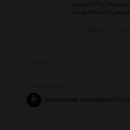
ආශාවෙන් සිටිනු නිසැකය. 
සහ සුඛෝපභෝගී ලෝකයකට 
හොඳම Chanel සුවඳ විලවුන්
0
SHARES
PREVIOUS ARTICLE
Perfume Review: Coco Mademoiselle by Ch