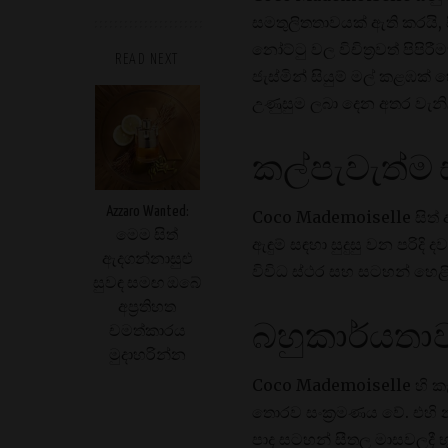
සමතුලිතතාවයක් ඇති කරයි, 
නෝට්ටු වල විචිත්‍රවත් පි
READ NEXT
ජැස්මින් සියුම් මල් කළඹක්
උණුසුම ලබා දෙන අතර වැනිල
කල්පැවැත්ම
Azzaro Wanted:
Coco Mademoiselle සිත් ඇ
මෙම සිත්
ඇඳුම් සඳහා සුදුසු වන පරිද
ඇදගන්නාසුළු
විවිධ ස්ථර සහ සටහන් හෙළි
සුවඳ සමඟ ඔබේ
අප්‍රතිහත
බහුකාර්යතා
චමත්කාරය
මුදාහරින්න
Coco Mademoiselle හි කැප
තොරව සංක්‍රමණය වේ. එහි න
පාද සටහන් සීතල මාසවලදී 