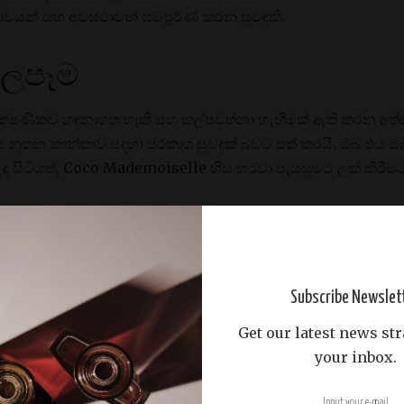
ෝභාවයන් සහ අවස්ථාවන් සම්පූර්ණ කරන සුවඳකි.
බලපෑම
්ෂණිකව හඳුනාගත හැකි සහ කල්පවත්නා හැඟීමක් ඇති කරන අත්
එය නූතන කාන්තාව සඳහා ප්රකාශ සුවඳක් බවට පත් කරයි. ඔබ 
ළඳ සිටියත්, Coco Mademoiselle හිස හරවා පැසසුමට ලක් කිරීම
ය
යස ඉක්මවා යන සුවඳක් වන අතර සෑම පරම්පරාවකම කාන්තාවන්ට 
මකාලීන සුවඳක් සොයන අයට ආයාචනා කරයි. සෘතු සම්බන්ධයෙන් ග
Subscribe Newslet
න්තයේ සහ ගිම්හානයේ දී බබළයි, නමුත් එය සරත් සෘතුවේ සහ ශීත 
Get our latest news str
ටිතලයට ස්තුති වේ.
your inbox.