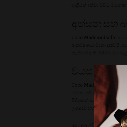
රාත්‍රියක් දක්වා විවිධ මන
අත්සන සහ 
Coco Mademoiselle හට ක
ආකර්ෂණය විදහා දක්වයි, 
හැඟීමක් ඇති කිරීමට එය පැ
වයස සහ සම
Coco Mademoiselle යනු ව
චරිතය සම්භාව්‍ය නමුත් ස
විචිත්‍රවත් සටහන් සමඟ වස
උණුසුම් සහ සැනසිලිදායක ය