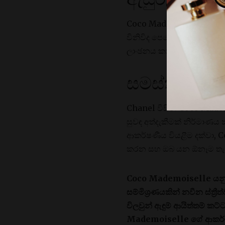
ඇසුරුම්කර
Coco Mademoiselle හි ඇසු
විනිවිද පෙනෙන වීදුරු මෝස්
ලාංඡනය කාලානුරූපී සුඛෝපභ
සමස්ත හැඟීම
Chanel විසින් Coco Mad
සුවඳ අත්දැකීමක් නිර්මාණය ක
ආකර්ෂණීය වියළීම දක්වා,
කරන සහ ඔබ යන ඕනෑම තැනක
Coco Mademoiselle යනු Ch
සම්මිශ්‍රණයකින් නවීන ස්ත්
විලවුන් ඇඳුම් ආයිත්තම් ක
Mademoiselle ගේ ආකර්ශන